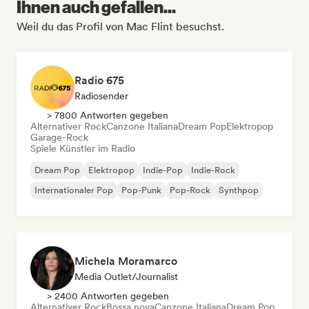
Ihnen auch gefallen...
Weil du das Profil von Mac Flint besuchst.
Radio 675
Radiosender
> 7800 Antworten gegeben
Alternativer Rock
Canzone Italiana
Dream Pop
Elektropop
Garage-Rock
Spiele Künstler im Radio
Dream Pop
Elektropop
Indie-Pop
Indie-Rock
Internationaler Pop
Pop-Punk
Pop-Rock
Synthpop
Michela Moramarco
Media Outlet/Journalist
> 2400 Antworten gegeben
Alternativer Rock
Bossa nova
Canzone Italiana
Dream Pop