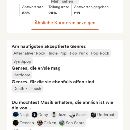
Mehr sehen
Antwortrate
Teilungsrate
Antworten gegeben
88%
24%
219
Ähnliche Kuratoren anzeigen
Am häufigsten akzeptierte Genres
Alternativer Rock
Indie-Pop
Pop-Punk
Pop-Rock
Synthpop
Genres, die er/sie mag
Hardcore
Genres, für die sie ebenfalls offen sind
Death / Thrash
Du möchtest Musik erhalten, die ähnlich ist wie
die von...
Nsqk
Deny
Jaze
Saosin
Underoath
Oceano
Citizen
Sen Senra