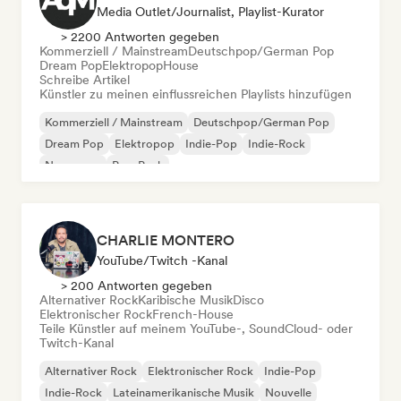
Media Outlet/Journalist, Playlist-Kurator
> 2200 Antworten gegeben
Kommerziell / Mainstream
Deutschpop/German Pop
Dream Pop
Elektropop
House
Schreibe Artikel
Künstler zu meinen einflussreichen Playlists hinzufügen
Kommerziell / Mainstream
Deutschpop/German Pop
Dream Pop
Elektropop
Indie-Pop
Indie-Rock
New wave
Pop-Punk
CHARLIE MONTERO
YouTube/Twitch -Kanal
> 200 Antworten gegeben
Alternativer Rock
Karibische Musik
Disco
Elektronischer Rock
French-House
Teile Künstler auf meinem YouTube-, SoundCloud- oder
Twitch-Kanal
Alternativer Rock
Elektronischer Rock
Indie-Pop
Indie-Rock
Lateinamerikanische Musik
Nouvelle