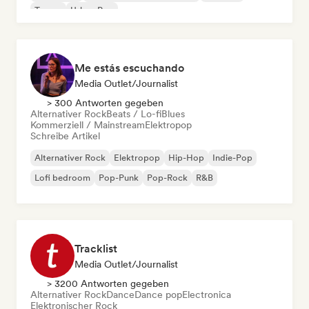
Trance
Urban Pop
Me estás escuchando
Media Outlet/Journalist
> 300 Antworten gegeben
Alternativer Rock
Beats / Lo-fi
Blues
Kommerziell / Mainstream
Elektropop
Schreibe Artikel
Alternativer Rock
Elektropop
Hip-Hop
Indie-Pop
Lofi bedroom
Pop-Punk
Pop-Rock
R&B
Tracklist
Media Outlet/Journalist
> 3200 Antworten gegeben
Alternativer Rock
Dance
Dance pop
Electronica
Elektronischer Rock