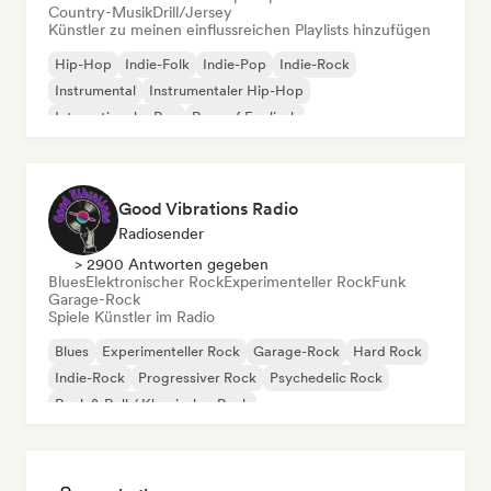
Country-Musik
Drill/Jersey
Künstler zu meinen einflussreichen Playlists hinzufügen
Hip-Hop
Indie-Folk
Indie-Pop
Indie-Rock
Instrumental
Instrumentaler Hip-Hop
Internationaler Rap
Rap auf Englisch
Good Vibrations Radio
Radiosender
> 2900 Antworten gegeben
Blues
Elektronischer Rock
Experimenteller Rock
Funk
Garage-Rock
Spiele Künstler im Radio
Blues
Experimenteller Rock
Garage-Rock
Hard Rock
Indie-Rock
Progressiver Rock
Psychedelic Rock
Rock & Roll / Klassischer Rock