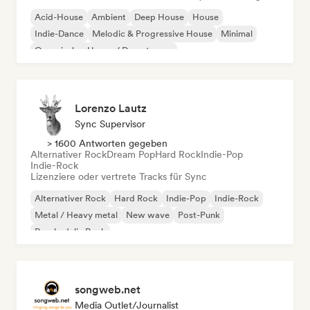
Acid-House
Ambient
Deep House
House
Indie-Dance
Melodic & Progressive House
Minimal
Organischer House / Downtempo
Lorenzo Lautz
Sync Supervisor
> 1600 Antworten gegeben
Alternativer Rock
Dream Pop
Hard Rock
Indie-Pop
Indie-Rock
Lizenziere oder vertrete Tracks für Sync
Alternativer Rock
Hard Rock
Indie-Pop
Indie-Rock
Metal / Heavy metal
New wave
Post-Punk
Psychedelic Rock
songweb.net
Media Outlet/Journalist