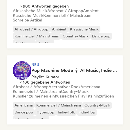
> 900 Antworten gegeben
Afrikanische Musik
Afrobeat / Afropop
Ambient
Klassische Musik
Kommerziell / Mainstream
Schreibe Artikel
Afrobeat / Afropop
Ambient
Klassische Musik
Kommerziell / Mainstream
Country-Musik
Dance pop
Drill/Jersey
Hip-Hop
NEU
Pop Machine Mode 🤖 AI Music, Indie Pop & Dream Pop
Playlist-Kurator
< 100 gegebene Antworten
Afrobeat / Afropop
Alternativer Rock
Americana
Kommerziell / Mainstream
Country-Musik
Künstler zu meinen einflussreichen Playlists hinzufügen
Americana
Kommerziell / Mainstream
Country-Musik
Dance pop
Hyperpop
Indie-Folk
Indie-Pop
Internationaler Pop