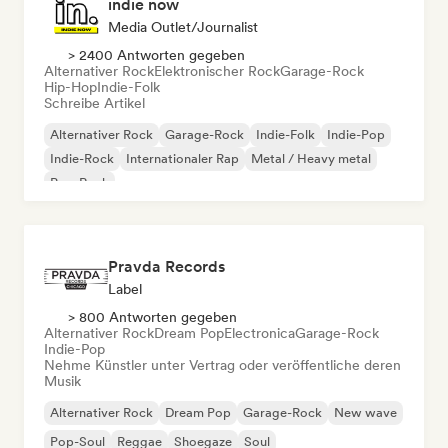
indie now
Media Outlet/Journalist
> 2400 Antworten gegeben
Alternativer Rock
Elektronischer Rock
Garage-Rock
Hip-Hop
Indie-Folk
Schreibe Artikel
Alternativer Rock
Garage-Rock
Indie-Folk
Indie-Pop
Indie-Rock
Internationaler Rap
Metal / Heavy metal
Pop-Rock
Pravda Records
Label
> 800 Antworten gegeben
Alternativer Rock
Dream Pop
Electronica
Garage-Rock
Indie-Pop
Nehme Künstler unter Vertrag oder veröffentliche deren
Musik
Alternativer Rock
Dream Pop
Garage-Rock
New wave
Pop-Soul
Reggae
Shoegaze
Soul