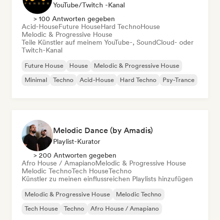
YouTube/Twitch -Kanal
> 100 Antworten gegeben
Acid-House
Future House
Hard Techno
House
Melodic & Progressive House
Teile Künstler auf meinem YouTube-, SoundCloud- oder
Twitch-Kanal
Future House
House
Melodic & Progressive House
Minimal
Techno
Acid-House
Hard Techno
Psy-Trance
Melodic Dance (by Amadis)
Playlist-Kurator
> 200 Antworten gegeben
Afro House / Amapiano
Melodic & Progressive House
Melodic Techno
Tech House
Techno
Künstler zu meinen einflussreichen Playlists hinzufügen
Melodic & Progressive House
Melodic Techno
Tech House
Techno
Afro House / Amapiano