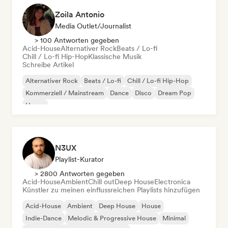
Zoila Antonio
Media Outlet/Journalist
> 100 Antworten gegeben
Acid-House
Alternativer Rock
Beats / Lo-fi
Chill / Lo-fi Hip-Hop
Klassische Musik
Schreibe Artikel
Alternativer Rock
Beats / Lo-fi
Chill / Lo-fi Hip-Hop
Kommerziell / Mainstream
Dance
Disco
Dream Pop
House
N3UX
Playlist-Kurator
> 2800 Antworten gegeben
Acid-House
Ambient
Chill out
Deep House
Electronica
Künstler zu meinen einflussreichen Playlists hinzufügen
Acid-House
Ambient
Deep House
House
Indie-Dance
Melodic & Progressive House
Minimal