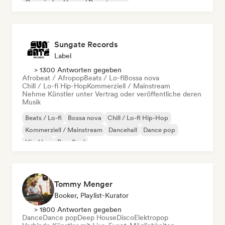
Organischer House / Downtempo
Sungate Records
Label
> 1300 Antworten gegeben
Afrobeat / Afropop
Beats / Lo-fi
Bossa nova
Chill / Lo-fi Hip-Hop
Kommerziell / Mainstream
Nehme Künstler unter Vertrag oder veröffentliche deren
Musik
Beats / Lo-fi
Bossa nova
Chill / Lo-fi Hip-Hop
Kommerziell / Mainstream
Dancehall
Dance pop
Hip-Hop
Pop-Soul
Tommy Menger
Booker, Playlist-Kurator
> 1800 Antworten gegeben
Dance
Dance pop
Deep House
Disco
Elektropop