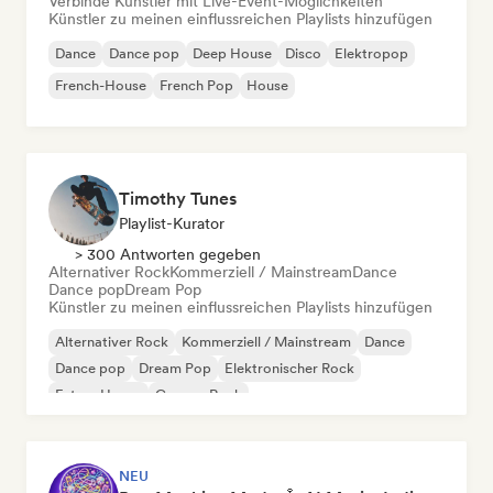
Verbinde Künstler mit Live-Event-Möglichkeiten
Künstler zu meinen einflussreichen Playlists hinzufügen
Dance
Dance pop
Deep House
Disco
Elektropop
French-House
French Pop
House
Timothy Tunes
Playlist-Kurator
> 300 Antworten gegeben
Alternativer Rock
Kommerziell / Mainstream
Dance
Dance pop
Dream Pop
Künstler zu meinen einflussreichen Playlists hinzufügen
Alternativer Rock
Kommerziell / Mainstream
Dance
Dance pop
Dream Pop
Elektronischer Rock
Future House
Garage-Rock
NEU