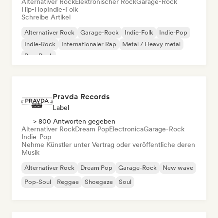
Alternativer Rock
Elektronischer Rock
Garage-Rock
Hip-Hop
Indie-Folk
Schreibe Artikel
Alternativer Rock
Garage-Rock
Indie-Folk
Indie-Pop
Indie-Rock
Internationaler Rap
Metal / Heavy metal
Pop-Rock
Pravda Records
Label
> 800 Antworten gegeben
Alternativer Rock
Dream Pop
Electronica
Garage-Rock
Indie-Pop
Nehme Künstler unter Vertrag oder veröffentliche deren
Musik
Alternativer Rock
Dream Pop
Garage-Rock
New wave
Pop-Soul
Reggae
Shoegaze
Soul