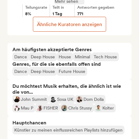
Mehr sehen
Teilungsrate
Teilt in
Antworten gegeben
8%
1 Tag
771
Ähnliche Kuratoren anzeigen
Am häufigsten akzeptierte Genres
Dance
Deep House
House
Minimal
Tech House
Genres, für die sie ebenfalls offen sind
Dance
Deep House
Future House
Du möchtest Musik erhalten, die ähnlich ist wie
die von...
John Summit
Sosa UK
Dom Dolla
Mau P
FISHER
Chris Stussy
Kolter
Hauptchancen
Künstler zu meinen einflussreichen Playlists hinzufügen