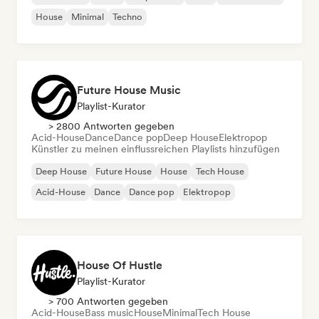
House
Minimal
Techno
Future House Music
Playlist-Kurator
> 2800 Antworten gegeben
Acid-House
Dance
Dance pop
Deep House
Elektropop
Künstler zu meinen einflussreichen Playlists hinzufügen
Deep House
Future House
House
Tech House
Acid-House
Dance
Dance pop
Elektropop
House Of Hustle
Playlist-Kurator
> 700 Antworten gegeben
Acid-House
Bass music
House
Minimal
Tech House