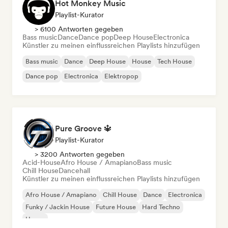
Hot Monkey Music
Playlist-Kurator
> 6100 Antworten gegeben
Bass music
Dance
Dance pop
Deep House
Electronica
Künstler zu meinen einflussreichen Playlists hinzufügen
Bass music
Dance
Deep House
House
Tech House
Dance pop
Electronica
Elektropop
Pure Groove 🔱
Playlist-Kurator
> 3200 Antworten gegeben
Acid-House
Afro House / Amapiano
Bass music
Chill House
Dancehall
Künstler zu meinen einflussreichen Playlists hinzufügen
Afro House / Amapiano
Chill House
Dance
Electronica
Funky / Jackin House
Future House
Hard Techno
House