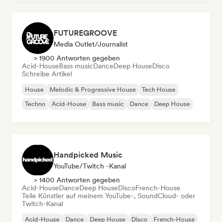
FUTUREGROOVE
Media Outlet/Journalist
> 1900 Antworten gegeben
Acid-House
Bass music
Dance
Deep House
Disco
Schreibe Artikel
House
Melodic & Progressive House
Tech House
Techno
Acid-House
Bass music
Dance
Deep House
Handpicked Music
YouTube/Twitch -Kanal
> 1400 Antworten gegeben
Acid-House
Dance
Deep House
Disco
French-House
Teile Künstler auf meinem YouTube-, SoundCloud- oder
Twitch-Kanal
Acid-House
Dance
Deep House
Disco
French-House