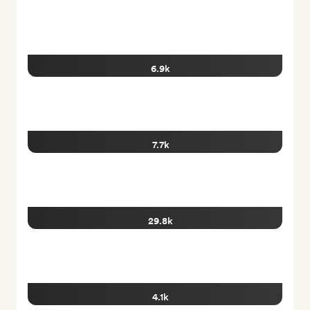
6.9k
7.7k
29.8k
4.1k