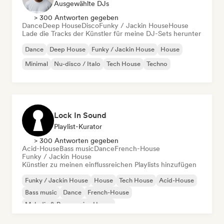
Ausgewählte DJs
> 300 Antworten gegeben
Dance
Deep House
Disco
Funky / Jackin House
House
Lade die Tracks der Künstler für meine DJ-Sets herunter
Dance
Deep House
Funky / Jackin House
House
Minimal
Nu-disco / Italo
Tech House
Techno
Lock In Sound
Playlist-Kurator
> 300 Antworten gegeben
Acid-House
Bass music
Dance
French-House
Funky / Jackin House
Künstler zu meinen einflussreichen Playlists hinzufügen
Funky / Jackin House
House
Tech House
Acid-House
Bass music
Dance
French-House
Melodic & Progressive House