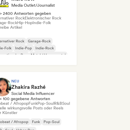
Media Outlet/Journalist
> 2400 Antworten gegeben
ernativer Rock
Elektronischer Rock
age-Rock
Hip-Hop
Indie-Folk
eibe Artikel
ernativer Rock
Garage-Rock
ie-Folk
Indie-Pop
Indie-Rock
ernationaler Rap
Metal / Heavy metal
p-Rock
NEU
Zhakira Razhé
Social Media Influencer
< 100 gegebene Antworten
obeat / Afropop
Funk
Pop-Soul
R&B
Soul
elle wirkungsvolle Posts oder Reels
r Künstler
robeat / Afropop
Funk
Pop-Soul