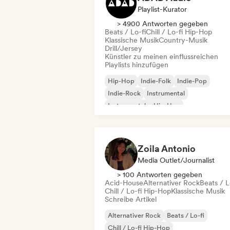
Playlist-Kurator
> 4900 Antworten gegeben
Beats / Lo-fi
Chill / Lo-fi Hip-Hop
Klassische Musik
Country-Musik
Drill/Jersey
Künstler zu meinen einflussreichen
Playlists hinzufügen
Hip-Hop
Indie-Folk
Indie-Pop
Indie-Rock
Instrumental
Instrumentaler Hip-Hop
Internationaler Rap
Rap auf Englisch
Zoila Antonio
Media Outlet/Journalist
> 100 Antworten gegeben
Acid-House
Alternativer Rock
Beats / L
Chill / Lo-fi Hip-Hop
Klassische Musik
Schreibe Artikel
Alternativer Rock
Beats / Lo-fi
Chill / Lo-fi Hip-Hop