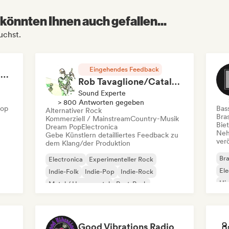
könnten Ihnen auch gefallen...
uchst.
Eingehendes Feedback
RAP FRANÇAIS 2026 🔥🇫🇷 (Way Records)
Rob Tavaglione/Catalyst Recording
Sound Experte
> 800 Antworten gegeben
Hop
Bas
Alternativer Rock
Bras
Kommerziell / Mainstream
Country-Musik
Bie
Dream Pop
Electronica
Neh
Gebe Künstlern detailliertes Feedback zu
ver
dem Klang/der Produktion
Bra
Electronica
Experimenteller Rock
Ele
Indie-Folk
Indie-Pop
Indie-Rock
Hi
Metal / Heavy metal
Post-Punk
Rock & Roll / Klassischer Rock
Good Vibrations Radio