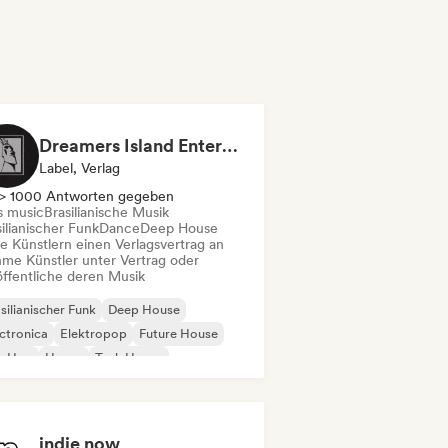
Dreamers Island Entertainment
Label, Verlag
> 1000 Antworten gegeben
s music
Brasilianische Musik
ilianischer Funk
Dance
Deep House
te Künstlern einen Verlagsvertrag an
me Künstler unter Vertrag oder
öffentliche deren Musik
silianischer Funk
Deep House
ctronica
Elektropop
Future House
p-Hop
House
Tech House
indie now