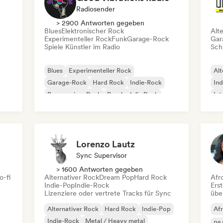
Radiosender
> 2900 Antworten gegeben
Blues
Elektronischer Rock
Alt
Experimenteller Rock
Funk
Garage-Rock
Gar
Spiele Künstler im Radio
Schr
Blues
Experimenteller Rock
Alt
Garage-Rock
Hard Rock
Indie-Rock
Ind
Progressiver Rock
Psychedelic Rock
Int
Rock & Roll / Klassischer Rock
Po
Lorenzo Lautz
Sync Supervisor
> 1600 Antworten gegeben
o-fi
Alternativer Rock
Dream Pop
Hard Rock
Afr
Indie-Pop
Indie-Rock
Erst
Lizenziere oder vertrete Tracks für Sync
übe
Alternativer Rock
Hard Rock
Indie-Pop
Af
Indie-Rock
Metal / Heavy metal