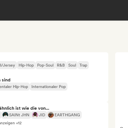
ll/Jersey
Hip-Hop
Pop-Soul
R&B
Soul
Trap
n sind
entaler Hip-Hop
Internationaler Pop
nlich ist wie die von...
SAINt JHN
JID
EARTHGANG
anzeigen +12