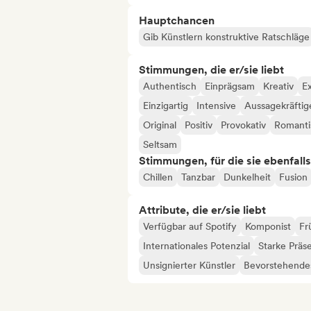
Hauptchancen
Gib Künstlern konstruktive Ratschläge
Stimmungen, die er/sie liebt
Authentisch
Einprägsam
Kreativ
E
Einzigartig
Intensive
Aussagekräftig
Original
Positiv
Provokativ
Romanti
Seltsam
Stimmungen, für die sie ebenfall
Chillen
Tanzbar
Dunkelheit
Fusion
Attribute, die er/sie liebt
Verfügbar auf Spotify
Komponist
Fr
Internationales Potenzial
Starke Präs
Unsignierter Künstler
Bevorstehendes