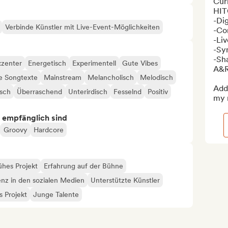
Curr
HIT
-Dig
Verbinde Künstler mit Live-Event-Möglichkeiten
-Co
-Liv
-Sy
-Sh
xzenter
Energetisch
Experimentell
Gute Vibes
A&R'
e Songtexte
Mainstream
Melancholisch
Melodisch
Add 
sch
Überraschend
Unterirdisch
Fesselnd
Positiv
my 
s empfänglich sind
Groovy
Hardcore
ühes Projekt
Erfahrung auf der Bühne
enz in den sozialen Medien
Unterstützte Künstler
 Projekt
Junge Talente