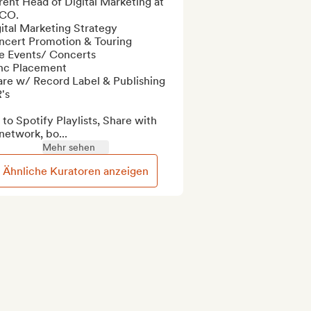
ent Head of Digital Marketing at 
CO. 

ital Marketing Strategy

ncert Promotion & Touring

e Events/ Concerts

nc Placement

are w/ Record Label & Publishing 
s

to Spotify Playlists, Share with 
network, bo...
Mehr sehen
Ähnliche Kuratoren anzeigen