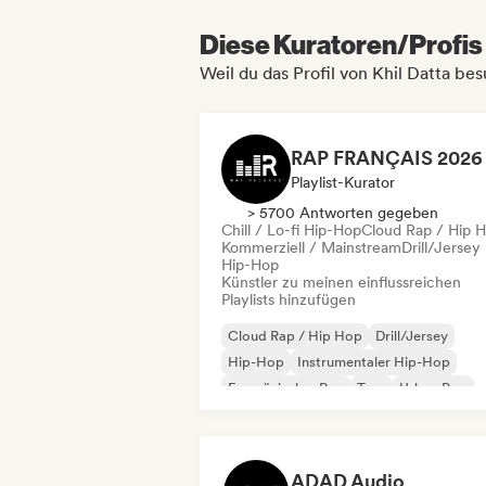
Diese Kuratoren/Profis 
Weil du das Profil von Khil Datta bes
Playlist-Kurator
> 5700 Antworten gegeben
Chill / Lo-fi Hip-Hop
Cloud Rap / Hip 
Kommerziell / Mainstream
Drill/Jersey
Hip-Hop
Künstler zu meinen einflussreichen
Playlists hinzufügen
Cloud Rap / Hip Hop
Drill/Jersey
Hip-Hop
Instrumentaler Hip-Hop
Französischer Rap
Trap
Urban Pop
Chill / Lo-fi Hip-Hop
ADAD Audio