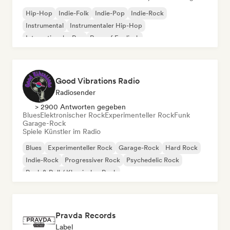
Hip-Hop
Indie-Folk
Indie-Pop
Indie-Rock
Instrumental
Instrumentaler Hip-Hop
Internationaler Rap
Rap auf Englisch
Good Vibrations Radio
Radiosender
> 2900 Antworten gegeben
Blues
Elektronischer Rock
Experimenteller Rock
Funk
Garage-Rock
Spiele Künstler im Radio
Blues
Experimenteller Rock
Garage-Rock
Hard Rock
Indie-Rock
Progressiver Rock
Psychedelic Rock
Rock & Roll / Klassischer Rock
Pravda Records
Label