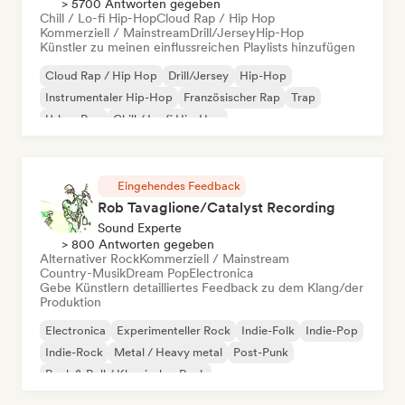
> 5700 Antworten gegeben
Chill / Lo-fi Hip-Hop
Cloud Rap / Hip Hop
Kommerziell / Mainstream
Drill/Jersey
Hip-Hop
Künstler zu meinen einflussreichen Playlists hinzufügen
Cloud Rap / Hip Hop
Drill/Jersey
Hip-Hop
Instrumentaler Hip-Hop
Französischer Rap
Trap
Urban Pop
Chill / Lo-fi Hip-Hop
Eingehendes Feedback
Rob Tavaglione/Catalyst Recording
Sound Experte
> 800 Antworten gegeben
Alternativer Rock
Kommerziell / Mainstream
Country-Musik
Dream Pop
Electronica
Gebe Künstlern detailliertes Feedback zu dem Klang/der
Produktion
Electronica
Experimenteller Rock
Indie-Folk
Indie-Pop
Indie-Rock
Metal / Heavy metal
Post-Punk
Rock & Roll / Klassischer Rock