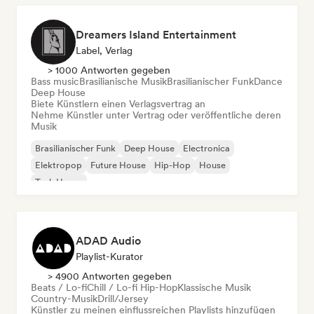
Dreamers Island Entertainment
Label, Verlag
> 1000 Antworten gegeben
Bass music
Brasilianische Musik
Brasilianischer Funk
Dance
Deep House
Biete Künstlern einen Verlagsvertrag an
Nehme Künstler unter Vertrag oder veröffentliche deren
Musik
Brasilianischer Funk
Deep House
Electronica
Elektropop
Future House
Hip-Hop
House
Tech House
ADAD Audio
Playlist-Kurator
> 4900 Antworten gegeben
Beats / Lo-fi
Chill / Lo-fi Hip-Hop
Klassische Musik
Country-Musik
Drill/Jersey
Künstler zu meinen einflussreichen Playlists hinzufügen