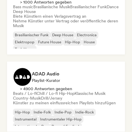
> 1000 Antworten gegeben
Bass music
Brasilianische Musik
Brasilianischer Funk
Dance
Deep House
Biete Künstlern einen Verlagsvertrag an
Nehme Künstler unter Vertrag oder veröffentliche deren
Musik
Brasilianischer Funk
Deep House
Electronica
Elektropop
Future House
Hip-Hop
House
Tech House
ADAD Audio
Playlist-Kurator
> 4900 Antworten gegeben
Beats / Lo-fi
Chill / Lo-fi Hip-Hop
Klassische Musik
Country-Musik
Drill/Jersey
Künstler zu meinen einflussreichen Playlists hinzufügen
Hip-Hop
Indie-Folk
Indie-Pop
Indie-Rock
Instrumental
Instrumentaler Hip-Hop
Internationaler Rap
Rap auf Englisch