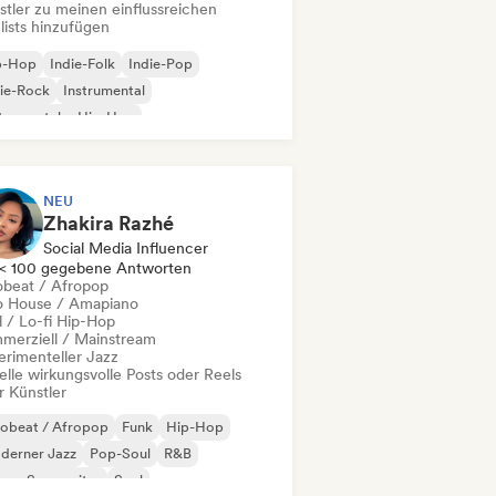
stler zu meinen einflussreichen
lists hinzufügen
p-Hop
Indie-Folk
Indie-Pop
ie-Rock
Instrumental
trumentaler Hip-Hop
ernationaler Rap
Rap auf Englisch
NEU
Zhakira Razhé
Social Media Influencer
< 100 gegebene Antworten
obeat / Afropop
o House / Amapiano
l / Lo-fi Hip-Hop
merziell / Mainstream
erimenteller Jazz
elle wirkungsvolle Posts oder Reels
r Künstler
robeat / Afropop
Funk
Hip-Hop
derner Jazz
Pop-Soul
R&B
nger-Songwriter
Soul