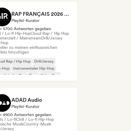
RAP FRANÇAIS 2026 🔥🇫🇷 (Way Records)
Playlist-Kurator
> 5700 Antworten gegeben
l / Lo-fi Hip-Hop
Cloud Rap / Hip Hop
merziell / Mainstream
Drill/Jersey
-Hop
stler zu meinen einflussreichen
lists hinzufügen
oud Rap / Hip Hop
Drill/Jersey
p-Hop
Instrumentaler Hip-Hop
nzösischer Rap
Trap
Urban Pop
ll / Lo-fi Hip-Hop
ADAD Audio
Playlist-Kurator
> 4900 Antworten gegeben
s / Lo-fi
Chill / Lo-fi Hip-Hop
ssische Musik
Country-Musik
l/Jersey