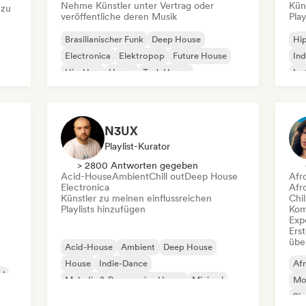
Nehme Künstler unter Vertrag oder
Kün
 zu
veröffentliche deren Musik
Play
Brasilianischer Funk
Deep House
Hi
Electronica
Elektropop
Future House
Ind
Hip-Hop
House
Tech House
Ins
Int
N3UX
Playlist-Kurator
> 2800 Antworten gegeben
Acid-House
Ambient
Chill out
Deep House
Afr
Electronica
Afr
Künstler zu meinen einflussreichen
Chil
Playlists hinzufügen
Kom
Exp
Erst
übe
Acid-House
Ambient
Deep House
House
Indie-Dance
Af
al
Melodic & Progressive House
Minimal
Mo
Organischer House / Downtempo
Si