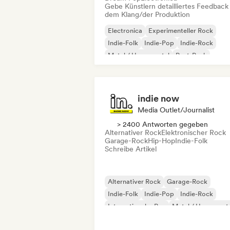
Gebe Künstlern detailliertes Feedback
dem Klang/der Produktion
Electronica
Experimenteller Rock
Indie-Folk
Indie-Pop
Indie-Rock
Metal / Heavy metal
Post-Punk
Rock & Roll / Klassischer Rock
indie now
Media Outlet/Journalist
> 2400 Antworten gegeben
Alternativer Rock
Elektronischer Rock
Garage-Rock
Hip-Hop
Indie-Folk
Schreibe Artikel
Alternativer Rock
Garage-Rock
Indie-Folk
Indie-Pop
Indie-Rock
Internationaler Rap
Metal / Heavy met
Pop-Rock