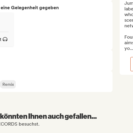
Juma
h eine Gelegenheit gegeben
labe
who 
scen
netw
Fou
t
aims
yo..
Remix
könnten Ihnen auch gefallen...
RECORDS besuchst.