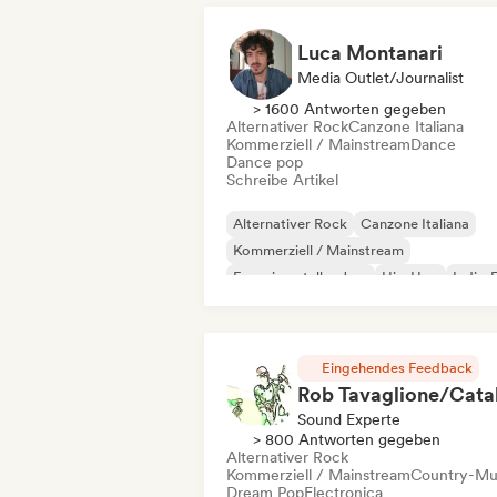
Luca Montanari
Media Outlet/Journalist
> 1600 Antworten gegeben
Alternativer Rock
Canzone Italiana
Kommerziell / Mainstream
Dance
Dance pop
Schreibe Artikel
Alternativer Rock
Canzone Italiana
Kommerziell / Mainstream
Experimenteller Jazz
Hip-Hop
Indie-
Indie-Pop
Instrumental
Eingehendes Feedback
Sound Experte
> 800 Antworten gegeben
Alternativer Rock
Kommerziell / Mainstream
Country-Mu
Dream Pop
Electronica