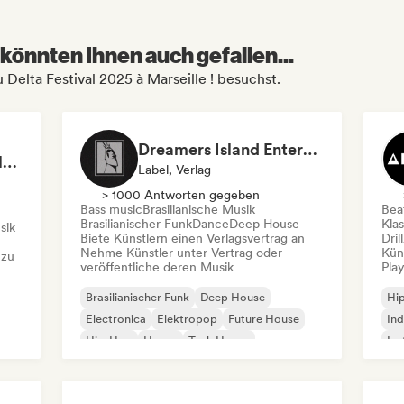
könnten Ihnen auch gefallen...
 Delta Festival 2025 à Marseille ! besuchst.
Dreamers Island Entertainment
Rob Tavaglione/Catalyst Recording
Label, Verlag
> 1000 Antworten gegeben
Bass music
Brasilianische Musik
Beat
Brasilianischer Funk
Dance
Deep House
Kla
sik
Biete Künstlern einen Verlagsvertrag an
Dril
Nehme Künstler unter Vertrag oder
Kün
 zu
veröffentliche deren Musik
Play
Brasilianischer Funk
Deep House
Hi
Electronica
Elektropop
Future House
Ind
Hip-Hop
House
Tech House
Ins
Int