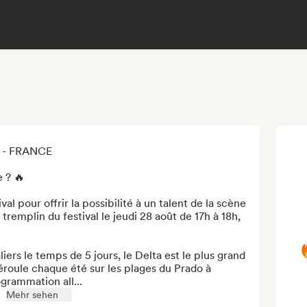
- FRANCE 

? 🔥 

al pour offrir la possibilité à un talent de la scène 
remplin du festival le jeudi 28 août de 17h à 18h, 

ers le temps de 5 jours, le Delta est le plus grand 
déroule chaque été sur les plages du Prado à 
grammation all...
Mehr sehen