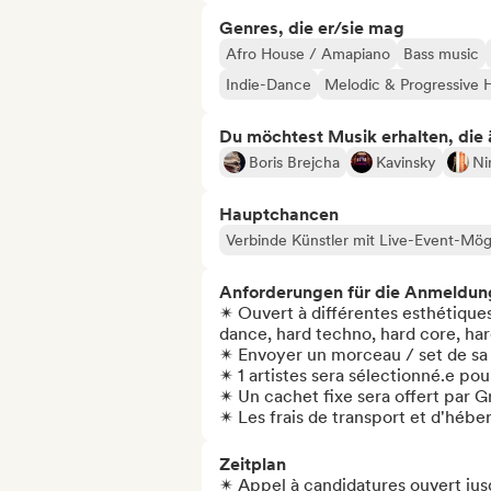
Genres, die er/sie mag
Afro House / Amapiano
Bass music
Indie-Dance
Melodic & Progressive 
Du möchtest Musik erhalten, die äh
Boris Brejcha
Kavinsky
Ni
Hauptchancen
Verbinde Künstler mit Live-Event-Mög
Anforderungen für die Anmeldun
✴︎ Ouvert à différentes esthétique
dance, hard techno, hard core, har
✴︎ Envoyer un morceau / set de sa
✴︎ 1 artistes sera sélectionné.e pou
✴︎ Un cachet fixe sera offert par G
✴︎ Les frais de transport et d'héb
Zeitplan
✴︎ Appel à candidatures ouvert jusqu