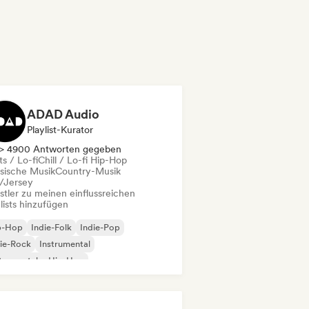
ADAD Audio
Playlist-Kurator
> 4900 Antworten gegeben
s / Lo-fi
Chill / Lo-fi Hip-Hop
ssische Musik
Country-Musik
l/Jersey
stler zu meinen einflussreichen
lists hinzufügen
p-Hop
Indie-Folk
Indie-Pop
ie-Rock
Instrumental
trumentaler Hip-Hop
ernationaler Rap
Rap auf Englisch