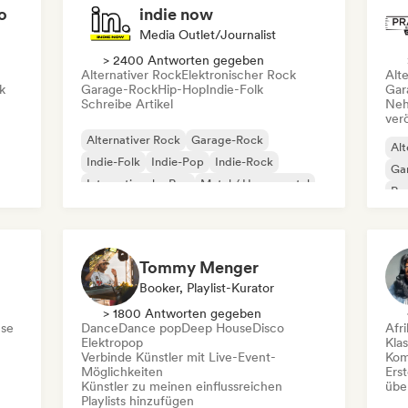
o
indie now
Media Outlet/Journalist
> 2400 Antworten gegeben
Alternativer Rock
Elektronischer Rock
Alt
k
Garage-Rock
Hip-Hop
Indie-Folk
Gar
Schreibe Artikel
Neh
ver
Alternativer Rock
Garage-Rock
Alt
Indie-Folk
Indie-Pop
Indie-Rock
Ga
Internationaler Rap
Metal / Heavy metal
Re
Pop-Rock
Tommy Menger
Booker, Playlist-Kurator
> 1800 Antworten gegeben
se
Dance
Dance pop
Deep House
Disco
Afr
Elektropop
Kla
Verbinde Künstler mit Live-Event-
Kom
Möglichkeiten
Erst
Künstler zu meinen einflussreichen
übe
Playlists hinzufügen