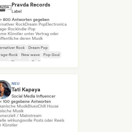
Pravda Records
Label
> 800 Antworten gegeben
ernativer Rock
Dream Pop
Electronica
age-Rock
Indie-Pop
me Künstler unter Vertrag oder
öffentliche deren Musik
ernativer Rock
Dream Pop
rage-Rock
New wave
Pop-Soul
ggae
Shoegaze
Soul
NEU
Tati Kapaya
Social Media Influencer
< 100 gegebene Antworten
ikanische Musik
Blues
Chill House
ssische Musik
merziell / Mainstream
elle wirkungsvolle Posts oder Reels
r Künstler