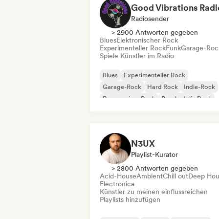
Good Vibrations Radi
Radiosender
> 2900 Antworten gegeben
Blues
Elektronischer Rock
Experimenteller Rock
Funk
Garage-Roc
Spiele Künstler im Radio
Blues
Experimenteller Rock
Garage-Rock
Hard Rock
Indie-Rock
Progressiver Rock
Psychedelic Rock
Rock & Roll / Klassischer Rock
N3UX
Playlist-Kurator
> 2800 Antworten gegeben
Acid-House
Ambient
Chill out
Deep Hou
Electronica
Künstler zu meinen einflussreichen
Playlists hinzufügen