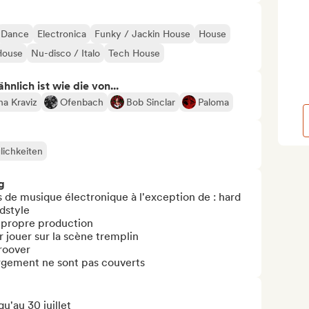
Dance
Electronica
Funky / Jackin House
House
House
Nu-disco / Italo
Tech House
nlich ist wie die von...
na Kraviz
Ofenbach
Bob Sinclar
Paloma
lichkeiten
g
s de musique électronique à l'exception de : hard 
dstyle

 propre production

r jouer sur la scène tremplin 

roover

ergement ne sont pas couverts
'au 30 juillet
