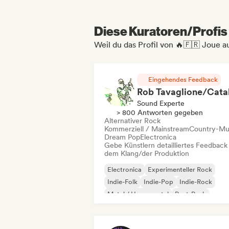
Diese Kuratoren/Profis 
Weil du das Profil von 🔥🇫🇷 Joue au
Eingehendes Feedback
Sound Experte
> 800 Antworten gegeben
Alternativer Rock
Kommerziell / Mainstream
Country-Mu
Dream Pop
Electronica
Gebe Künstlern detailliertes Feedback
dem Klang/der Produktion
Electronica
Experimenteller Rock
Indie-Folk
Indie-Pop
Indie-Rock
Metal / Heavy metal
Post-Punk
Rock & Roll / Klassischer Rock