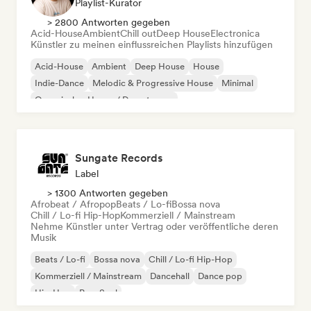
Playlist-Kurator
> 2800 Antworten gegeben
Acid-House
Ambient
Chill out
Deep House
Electronica
Künstler zu meinen einflussreichen Playlists hinzufügen
Acid-House
Ambient
Deep House
House
Indie-Dance
Melodic & Progressive House
Minimal
Organischer House / Downtempo
Sungate Records
Label
> 1300 Antworten gegeben
Afrobeat / Afropop
Beats / Lo-fi
Bossa nova
Chill / Lo-fi Hip-Hop
Kommerziell / Mainstream
Nehme Künstler unter Vertrag oder veröffentliche deren
Musik
Beats / Lo-fi
Bossa nova
Chill / Lo-fi Hip-Hop
Kommerziell / Mainstream
Dancehall
Dance pop
Hip-Hop
Pop-Soul