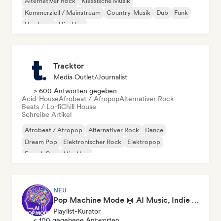
Alternativer Rock
Klassische Musik
Kommerziell / Mainstream
Country-Musik
Dub
Funk
Hardcore
Hip-Hop
Tracktor
Media Outlet/Journalist
> 600 Antworten gegeben
Acid-House
Afrobeat / Afropop
Alternativer Rock
Beats / Lo-fi
Chill House
Schreibe Artikel
Afrobeat / Afropop
Alternativer Rock
Dance
Dream Pop
Elektronischer Rock
Elektropop
French Pop
Hip-Hop
NEU
Pop Machine Mode 🤖 AI Music, Indie Pop & Dream Pop
Playlist-Kurator
< 100 gegebene Antworten