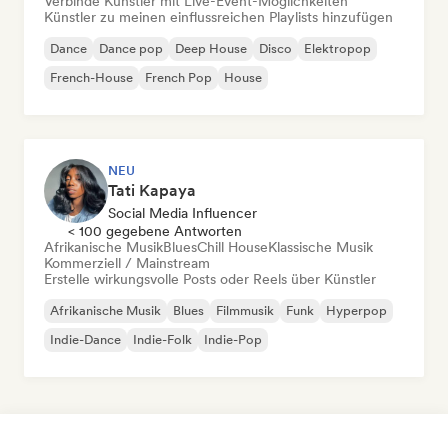
Verbinde Künstler mit Live-Event-Möglichkeiten
Künstler zu meinen einflussreichen Playlists hinzufügen
Dance
Dance pop
Deep House
Disco
Elektropop
French-House
French Pop
House
NEU
Tati Kapaya
Social Media Influencer
< 100 gegebene Antworten
Afrikanische Musik
Blues
Chill House
Klassische Musik
Kommerziell / Mainstream
Erstelle wirkungsvolle Posts oder Reels über Künstler
Afrikanische Musik
Blues
Filmmusik
Funk
Hyperpop
Indie-Dance
Indie-Folk
Indie-Pop