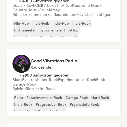
> 4900 Antworten gegeben
Beats / Lo-fi
Chill / Lo-fi Hip-Hop
Klassische Musik
Country-Musik
Drill/Jersey
Künstler zu meinen einflussreichen Playlists hinzufügen
Hip-Hop
Indie-Folk
Indie-Pop
Indie-Rock
Instrumental
Instrumentaler Hip-Hop
Internationaler Rap
Rap auf Englisch
Good Vibrations Radio
Radiosender
> 2900 Antworten gegeben
Blues
Elektronischer Rock
Experimenteller Rock
Funk
Garage-Rock
Spiele Künstler im Radio
Blues
Experimenteller Rock
Garage-Rock
Hard Rock
Indie-Rock
Progressiver Rock
Psychedelic Rock
Rock & Roll / Klassischer Rock