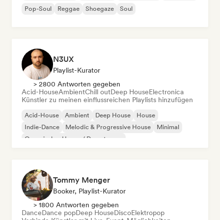
Pop-Soul
Reggae
Shoegaze
Soul
N3UX
Playlist-Kurator
> 2800 Antworten gegeben
Acid-House
Ambient
Chill out
Deep House
Electronica
Künstler zu meinen einflussreichen Playlists hinzufügen
Acid-House
Ambient
Deep House
House
Indie-Dance
Melodic & Progressive House
Minimal
Organischer House / Downtempo
Tommy Menger
Booker, Playlist-Kurator
> 1800 Antworten gegeben
Dance
Dance pop
Deep House
Disco
Elektropop