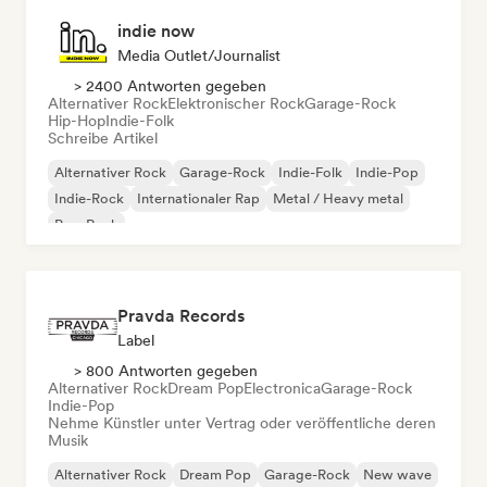
indie now
Media Outlet/Journalist
> 2400 Antworten gegeben
Alternativer Rock
Elektronischer Rock
Garage-Rock
Hip-Hop
Indie-Folk
Schreibe Artikel
Alternativer Rock
Garage-Rock
Indie-Folk
Indie-Pop
Indie-Rock
Internationaler Rap
Metal / Heavy metal
Pop-Rock
Pravda Records
Label
> 800 Antworten gegeben
Alternativer Rock
Dream Pop
Electronica
Garage-Rock
Indie-Pop
Nehme Künstler unter Vertrag oder veröffentliche deren
Musik
Alternativer Rock
Dream Pop
Garage-Rock
New wave