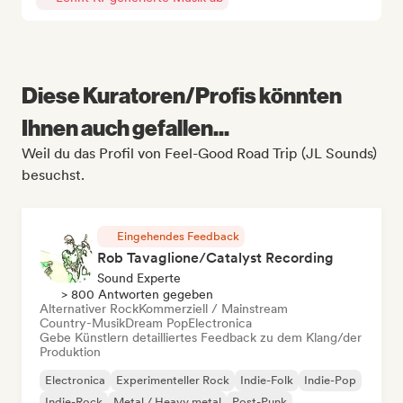
Diese Kuratoren/Profis könnten
Ihnen auch gefallen...
Weil du das Profil von Feel-Good Road Trip (JL Sounds)
besuchst.
Eingehendes Feedback
Rob Tavaglione/Catalyst Recording
Sound Experte
> 800 Antworten gegeben
Alternativer Rock
Kommerziell / Mainstream
Country-Musik
Dream Pop
Electronica
Gebe Künstlern detailliertes Feedback zu dem Klang/der
Produktion
Electronica
Experimenteller Rock
Indie-Folk
Indie-Pop
Indie-Rock
Metal / Heavy metal
Post-Punk