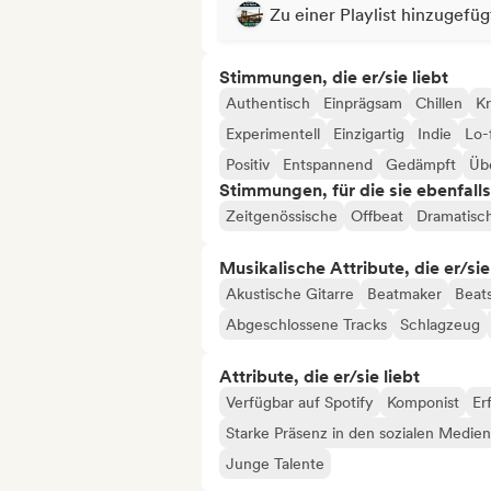
Zu einer Playlist hinzugefüg
Stimmungen, die er/sie liebt
Authentisch
Einprägsam
Chillen
Kr
Experimentell
Einzigartig
Indie
Lo-f
Positiv
Entspannend
Gedämpft
Üb
Stimmungen, für die sie ebenfall
Zeitgenössische
Offbeat
Dramatisc
Musikalische Attribute, die er/sie
Akustische Gitarre
Beatmaker
Beat
Abgeschlossene Tracks
Schlagzeug
Attribute, die er/sie liebt
Verfügbar auf Spotify
Komponist
Er
Starke Präsenz in den sozialen Medien
Junge Talente