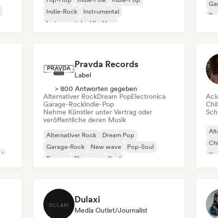
Ga
Indie-Rock
Instrumental
Pro
Instrumentaler Hip-Hop
Roc
Internationaler Rap
Rap auf Englisch
Pravda Records
Label
> 800 Antworten gegeben
Alternativer Rock
Dream Pop
Electronica
Aci
Garage-Rock
Indie-Pop
Chil
Nehme Künstler unter Vertrag oder
Schr
veröffentliche deren Musik
Alt
Alternativer Rock
Dream Pop
Chi
Garage-Rock
New wave
Pop-Soul
al
Kom
Reggae
Shoegaze
Soul
Dr
Dulaxi
Media Outlet/Journalist