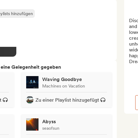
ylists hinzufügen
Disc
and 
low
crea
unh
wide
happ
Dre
h eine Gelegenheit gegeben
Waving Goodbye
Machines on Vacation
t
Zu einer Playlist hinzugefügt
Abyss
seaofsun