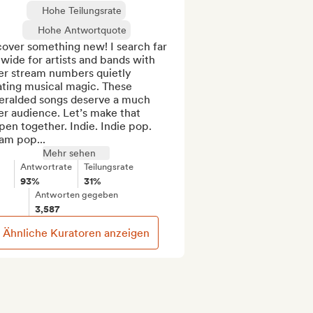
Hohe Teilungsrate
Hohe Antwortquote
over something new! I search far 
wide for artists and bands with 
er stream numbers quietly 
ting musical magic. These 
eralded songs deserve a much 
r audience. Let’s make that 
en together. Indie. Indie pop. 
am pop...
Mehr sehen
Antwortrate
Teilungsrate
93%
31%
Antworten gegeben
3,587
Ähnliche Kuratoren anzeigen