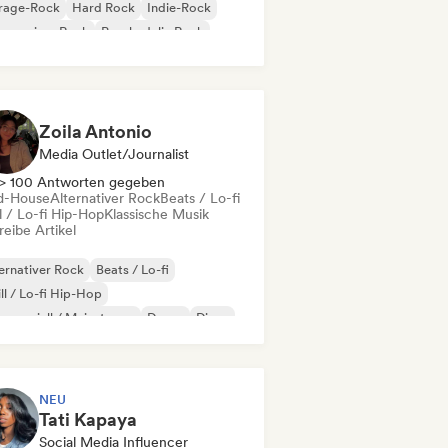
rage-Rock
Hard Rock
Indie-Rock
gressiver Rock
Psychedelic Rock
k & Roll / Klassischer Rock
Zoila Antonio
Media Outlet/Journalist
> 100 Antworten gegeben
d-House
Alternativer Rock
Beats / Lo-fi
l / Lo-fi Hip-Hop
Klassische Musik
eibe Artikel
ernativer Rock
Beats / Lo-fi
ll / Lo-fi Hip-Hop
merziell / Mainstream
Dance
Disco
eam Pop
House
NEU
Tati Kapaya
Social Media Influencer