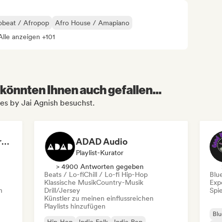
obeat / Afropop
Afro House / Amapiano
Alle anzeigen +101
könnten Ihnen auch gefallen...
ies by Jai Agnish besuchst.
Dreamers Island Entertainment
ADAD Audio
Playlist-Kurator
> 4900 Antworten gegeben
Beats / Lo-fi
Chill / Lo-fi Hip-Hop
Blu
Klassische Musik
Country-Musik
Exp
n
Drill/Jersey
Spie
Künstler zu meinen einflussreichen
Playlists hinzufügen
Blu
Hip-Hop
Indie-Folk
Indie-Pop