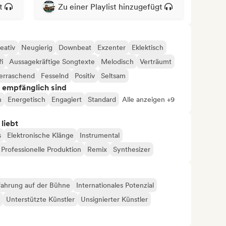
t
Zu einer Playlist hinzugefügt
eativ
Neugierig
Downbeat
Exzenter
Eklektisch
i
Aussagekräftige Songtexte
Melodisch
Verträumt
erraschend
Fesselnd
Positiv
Seltsam
s empfänglich sind
h
Energetisch
Engagiert
Standard
Alle anzeigen +9
 liebt
s
Elektronische Klänge
Instrumental
Professionelle Produktion
Remix
Synthesizer
fahrung auf der Bühne
Internationales Potenzial
Unterstützte Künstler
Unsignierter Künstler