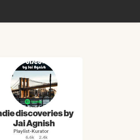
ndie discoveries by
Jai Agnish
Playlist-Kurator
6.6k
2.4k