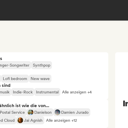
s
inger-Songwriter
Synthpop
Lofi bedroom
New wave
n sind
musik
Indie-Rock
Instrumental
Alle anzeigen +4
I
nlich ist wie die von...
Postal Service
Danielson
Damien Jurado
ed Cloud
Jai Agnish
Alle anzeigen +12