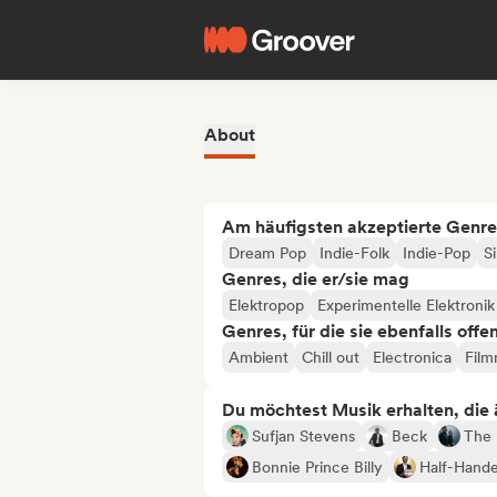
About
Am häufigsten akzeptierte Genre
Dream Pop
Indie-Folk
Indie-Pop
S
Genres, die er/sie mag
Elektropop
Experimentelle Elektronik
Genres, für die sie ebenfalls offe
Ambient
Chill out
Electronica
Film
Du möchtest Musik erhalten, die äh
Sufjan Stevens
Beck
The 
Bonnie Prince Billy
Half-Hand