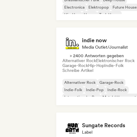
Electronica
Elektropop
Future House
Hip-Hop
House
Tech House
indie now
Media Outlet/Journalist
> 2400 Antworten gegeben
Alternativer Rock
Elektronischer Rock
Garage-Rock
Hip-Hop
Indie-Folk
Schreibe Artikel
Alternativer Rock
Garage-Rock
Indie-Folk
Indie-Pop
Indie-Rock
Internationaler Rap
Metal / Heavy met
Pop-Rock
Sungate Records
Label