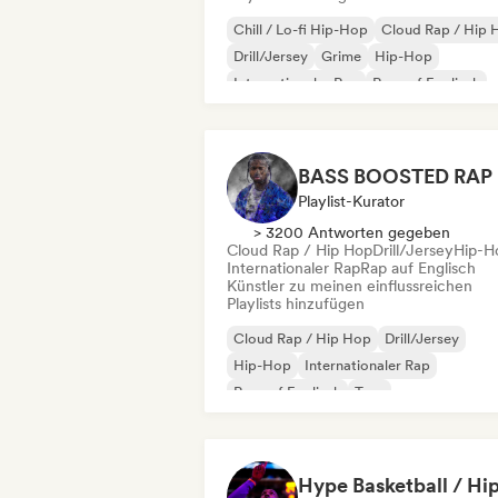
Chill / Lo-fi Hip-Hop
Cloud Rap / Hip 
Drill/Jersey
Grime
Hip-Hop
Internationaler Rap
Rap auf Englisch
R&B
BASS BOOSTED RAP
Playlist-Kurator
> 3200 Antworten gegeben
Cloud Rap / Hip Hop
Drill/Jersey
Hip-H
Internationaler Rap
Rap auf Englisch
Künstler zu meinen einflussreichen
Playlists hinzufügen
Cloud Rap / Hip Hop
Drill/Jersey
Hip-Hop
Internationaler Rap
Rap auf Englisch
Trap