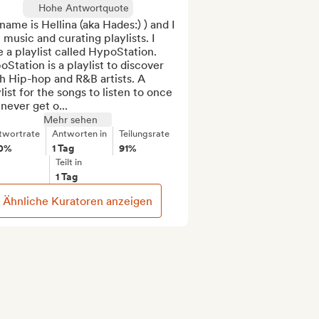
Hohe Antwortquote
ame is Hellina (aka Hades:) ) and I 
 music and curating playlists. I 
 a playlist called HypoStation. 
Station is a playlist to discover 
h Hip-hop and R&B artists. A 
list for the songs to listen to once 
never get o...
Mehr sehen
twortrate
Antworten in
Teilungsrate
0%
1 Tag
91%
Teilt in
1 Tag
Ähnliche Kuratoren anzeigen