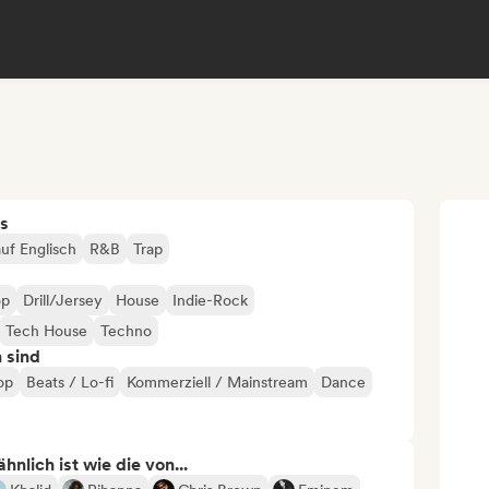
s
uf Englisch
R&B
Trap
op
Drill/Jersey
House
Indie-Rock
Tech House
Techno
n sind
op
Beats / Lo-fi
Kommerziell / Mainstream
Dance
nlich ist wie die von...