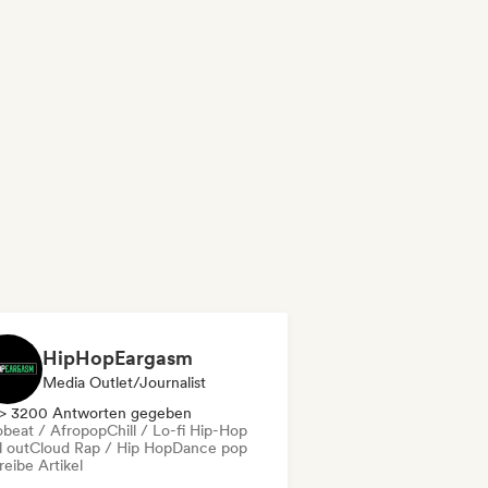
HipHopEargasm
Media Outlet/Journalist
> 3200 Antworten gegeben
obeat / Afropop
Chill / Lo-fi Hip-Hop
l out
Cloud Rap / Hip Hop
Dance pop
eibe Artikel