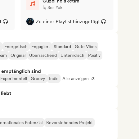
Güzel Felaketim
İç Ses Yok
t
Zu einer Playlist hinzugefügt
r
Energetisch
Engagiert
Standard
Gute Vibes
eam
Original
Überraschend
Unterirdisch
Positiv
s empfänglich sind
Experimentell
Groovy
Indie
Alle anzeigen +3
 liebt
ternationales Potenzial
Bevorstehendes Projekt