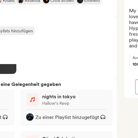
Khalid
Rihanna
Chris Brown
Eminem
My n
love
have
Hypo
ylists hinzufügen
fres
play
and 
An
10
h eine Gelegenheit gegeben
nights in tokyo
Hallow’s Keep
t
Zu einer Playlist hinzugefügt