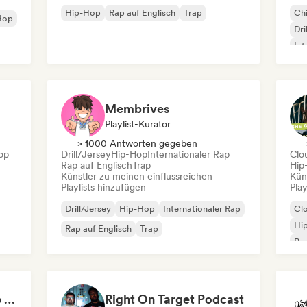
Hip-Hop
Rap auf Englisch
Trap
Chi
Hop
Dri
Int
Fra
Membrives
Playlist-Kurator
> 1000 Antworten gegeben
op
Drill/Jersey
Hip-Hop
Internationaler Rap
Clo
Rap auf Englisch
Trap
Hip
Künstler zu meinen einflussreichen
Kün
Playlists hinzufügen
Play
Drill/Jersey
Hip-Hop
Internationaler Rap
Cl
Hi
Rap auf Englisch
Trap
Rap
Hype Basketball / Hip Hop, R&B, Afro
Right On Target Podcast