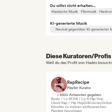
Du willst nicht erhalten...
Klassische Musik
Filmmusik
Hardco
KI-generierte Musik
Neutral gegenüber KI-generierter 
Diese Kuratoren/Profis 
Weil du das Profil von Hades besuchs
RapRecipe
Playlist-Kurator
> 6300 Antworten gegeben
Beats / Lo-fi
Chill / Lo-fi Hip-Hop
Cloud Rap / Hip Hop
Drill/Jersey
Grime
Künstler zu meinen einflussreichen
Playlists hinzufügen