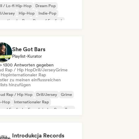
ll / Lo-fi Hip-Hop
Dream Pop
ll/Jersey
Hip-Hop
Indie-Pop
ernationaler Rap
Rap auf Englisch
nzösischer Rap
She Got Bars
Playlist-Kurator
> 1300 Antworten gegeben
ud Rap / Hip Hop
Drill/Jersey
Grime
-Hop
Internationaler Rap
stler zu meinen einflussreichen
lists hinzufügen
oud Rap / Hip Hop
Drill/Jersey
Grime
p-Hop
Internationaler Rap
 auf Englisch
Französischer Rap
Trap
Introdukcja Records