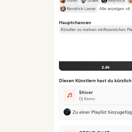
Usher
Drake
Beyoncé
Kendrick Lamar
Alle anzeigen +8
Hauptchancen
Künstler zu meinen einflussreichen Pla
2.6k
Diesen Künstlern hast du kürzlic
Shiver
Dj Remo
Zu einer Playlist hinzugefüg