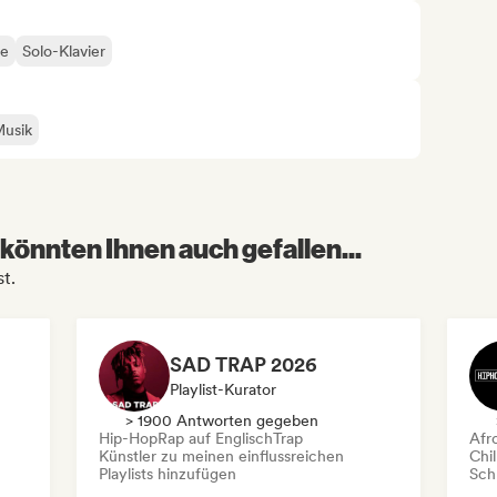
re
Solo-Klavier
Musik
könnten Ihnen auch gefallen...
t.
SAD TRAP 2026
Playlist-Kurator
> 1900 Antworten gegeben
Hip-Hop
Rap auf Englisch
Trap
Afr
Künstler zu meinen einflussreichen
Chil
Playlists hinzufügen
Schr