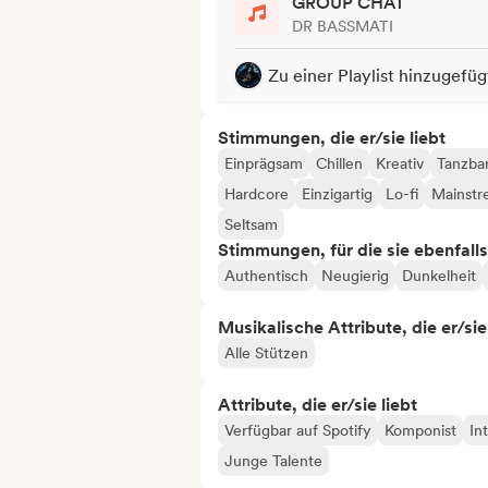
GROUP CHAT
DR BASSMATI
Zu einer Playlist hinzugefüg
Stimmungen, die er/sie liebt
Einprägsam
Chillen
Kreativ
Tanzba
Hardcore
Einzigartig
Lo-fi
Mainstr
Seltsam
Stimmungen, für die sie ebenfall
Authentisch
Neugierig
Dunkelheit
Musikalische Attribute, die er/sie
Alle Stützen
Attribute, die er/sie liebt
Verfügbar auf Spotify
Komponist
In
Junge Talente