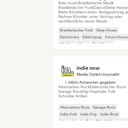
Bass music
Brasilianische Musik
Brasilianischer Funk
Dance
Deep House
Biete Künstlern einen Verlagsvertrag a
Nehme Künstler unter Vertrag oder
veröffentliche deren Musik
Brasilianischer Funk
Deep House
Electronica
Elektropop
Future House
Hip-Hop
House
Tech House
indie now
Media Outlet/Journalist
> 2400 Antworten gegeben
Alternativer Rock
Elektronischer Rock
Garage-Rock
Hip-Hop
Indie-Folk
Schreibe Artikel
Alternativer Rock
Garage-Rock
Indie-Folk
Indie-Pop
Indie-Rock
Internationaler Rap
Metal / Heavy met
Pop-Rock