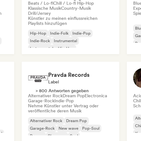
Beats / Lo-fi
Chill / Lo-fi Hip-Hop
Blu
Klassische Musik
Country-Musik
Exp
n
Drill/Jersey
Spie
Künstler zu meinen einflussreichen
Playlists hinzufügen
Blu
Hip-Hop
Indie-Folk
Indie-Pop
Ga
Indie-Rock
Instrumental
Pro
Instrumentaler Hip-Hop
Roc
Internationaler Rap
Rap auf Englisch
Pravda Records
Label
> 800 Antworten gegeben
Alternativer Rock
Dream Pop
Electronica
Aci
Garage-Rock
Indie-Pop
Chil
Nehme Künstler unter Vertrag oder
Schr
veröffentliche deren Musik
Alt
Alternativer Rock
Dream Pop
Chi
Garage-Rock
New wave
Pop-Soul
al
Kom
Reggae
Shoegaze
Soul
Dr