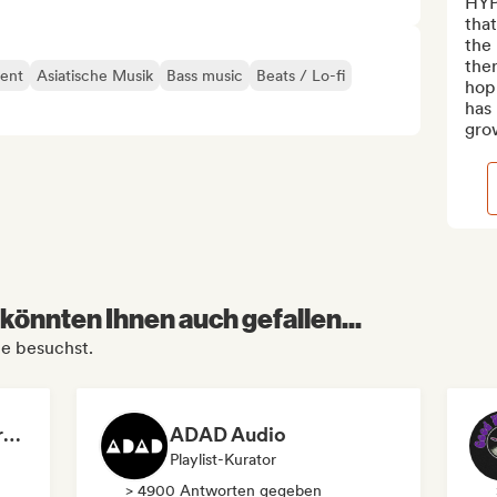
HYPE
that
the
ther
ent
Asiatische Musik
Bass music
Beats / Lo-fi
hop
has 
grow
könnten Ihnen auch gefallen...
ne besuchst.
Dreamers Island Entertainment
ADAD Audio
Playlist-Kurator
> 4900 Antworten gegeben