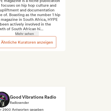
 magazine is a niche publication 
 focuses on hip hop culture and 
 upliftment and documentation 
e of. Boasting as the number 1 hip 
 magazine in South Africa, HYPE 
been actively involved in the 
th of South African hi...
Mehr sehen
Ähnliche Kuratoren anzeigen
Good Vibrations Radio
Radiosender
> 2900 Antworten gegeben