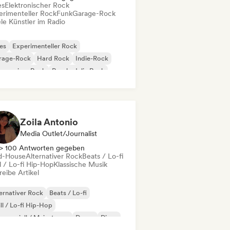
es
Elektronischer Rock
erimenteller Rock
Funk
Garage-Rock
le Künstler im Radio
es
Experimenteller Rock
rage-Rock
Hard Rock
Indie-Rock
gressiver Rock
Psychedelic Rock
k & Roll / Klassischer Rock
Zoila Antonio
Media Outlet/Journalist
> 100 Antworten gegeben
d-House
Alternativer Rock
Beats / Lo-fi
l / Lo-fi Hip-Hop
Klassische Musik
eibe Artikel
ernativer Rock
Beats / Lo-fi
ll / Lo-fi Hip-Hop
merziell / Mainstream
Dance
Disco
eam Pop
House