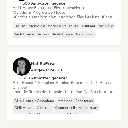
> 500 Antworten gegeben
Acid-House
Bass music
Electronica
House
Melodic & Progressive House
Künstler zu meinen einflussreichen Playlists hinzufügen
House
Melodic & Progressive House
Minimal
Nouvelle
Tech House
Techno
Acid-House
Bass music
Nat SuPrise
Ausgewählte DJs
> 300 Antworten gegeben
Afro House / Amapiano
Ambient
Bass music
Chill House
Chill out
Lade die Tracks der Künstler für meine DJ-Sets herunter
Afro House / Amapiano
Ambient
Bass music
Chill House
Chill out
Kommerziell / Mainstream
Elektro-Jazz / Nu Jazz
Funky / Jackin House