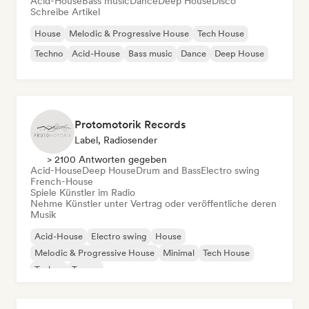
Acid-House
Bass music
Dance
Deep House
Disco
Schreibe Artikel
House
Melodic & Progressive House
Tech House
Techno
Acid-House
Bass music
Dance
Deep House
Protomotorik Records
Label, Radiosender
> 2100 Antworten gegeben
Acid-House
Deep House
Drum and Bass
Electro swing
French-House
Spiele Künstler im Radio
Nehme Künstler unter Vertrag oder veröffentliche deren
Musik
Acid-House
Electro swing
House
Melodic & Progressive House
Minimal
Tech House
Techno
Trance