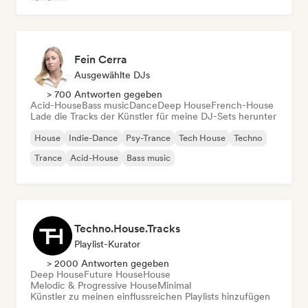
Techno
Fein Cerra
Ausgewählte DJs
> 700 Antworten gegeben
Acid-House
Bass music
Dance
Deep House
French-House
Lade die Tracks der Künstler für meine DJ-Sets herunter
House
Indie-Dance
Psy-Trance
Tech House
Techno
Trance
Acid-House
Bass music
Techno.House.Tracks
Playlist-Kurator
> 2000 Antworten gegeben
Deep House
Future House
House
Melodic & Progressive House
Minimal
Künstler zu meinen einflussreichen Playlists hinzufügen