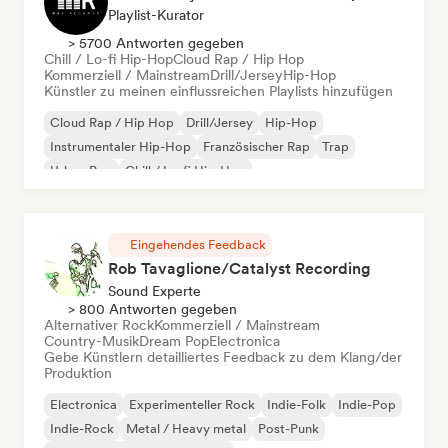
Playlist-Kurator
> 5700 Antworten gegeben
Chill / Lo-fi Hip-Hop
Cloud Rap / Hip Hop
Kommerziell / Mainstream
Drill/Jersey
Hip-Hop
Künstler zu meinen einflussreichen Playlists hinzufügen
Cloud Rap / Hip Hop
Drill/Jersey
Hip-Hop
Instrumentaler Hip-Hop
Französischer Rap
Trap
Urban Pop
Chill / Lo-fi Hip-Hop
Eingehendes Feedback
Rob Tavaglione/Catalyst Recording
Sound Experte
> 800 Antworten gegeben
Alternativer Rock
Kommerziell / Mainstream
Country-Musik
Dream Pop
Electronica
Gebe Künstlern detailliertes Feedback zu dem Klang/der
Produktion
Electronica
Experimenteller Rock
Indie-Folk
Indie-Pop
Indie-Rock
Metal / Heavy metal
Post-Punk