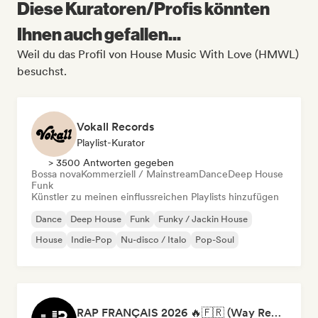
Diese Kuratoren/Profis könnten
Ihnen auch gefallen...
Weil du das Profil von House Music With Love (HMWL)
besuchst.
Vokall Records
Playlist-Kurator
> 3500 Antworten gegeben
Bossa nova
Kommerziell / Mainstream
Dance
Deep House
Funk
Künstler zu meinen einflussreichen Playlists hinzufügen
Dance
Deep House
Funk
Funky / Jackin House
House
Indie-Pop
Nu-disco / Italo
Pop-Soul
RAP FRANÇAIS 2026 🔥🇫🇷 (Way Records)