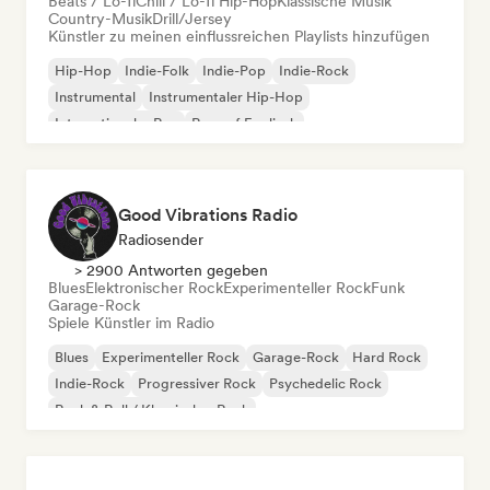
Beats / Lo-fi
Chill / Lo-fi Hip-Hop
Klassische Musik
Country-Musik
Drill/Jersey
Künstler zu meinen einflussreichen Playlists hinzufügen
Hip-Hop
Indie-Folk
Indie-Pop
Indie-Rock
Instrumental
Instrumentaler Hip-Hop
Internationaler Rap
Rap auf Englisch
Good Vibrations Radio
Radiosender
> 2900 Antworten gegeben
Blues
Elektronischer Rock
Experimenteller Rock
Funk
Garage-Rock
Spiele Künstler im Radio
Blues
Experimenteller Rock
Garage-Rock
Hard Rock
Indie-Rock
Progressiver Rock
Psychedelic Rock
Rock & Roll / Klassischer Rock