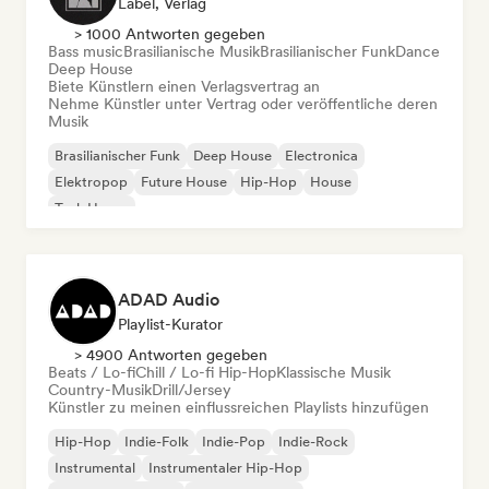
Label, Verlag
> 1000 Antworten gegeben
Bass music
Brasilianische Musik
Brasilianischer Funk
Dance
Deep House
Biete Künstlern einen Verlagsvertrag an
Nehme Künstler unter Vertrag oder veröffentliche deren
Musik
Brasilianischer Funk
Deep House
Electronica
Elektropop
Future House
Hip-Hop
House
Tech House
ADAD Audio
Playlist-Kurator
> 4900 Antworten gegeben
Beats / Lo-fi
Chill / Lo-fi Hip-Hop
Klassische Musik
Country-Musik
Drill/Jersey
Künstler zu meinen einflussreichen Playlists hinzufügen
Hip-Hop
Indie-Folk
Indie-Pop
Indie-Rock
Instrumental
Instrumentaler Hip-Hop