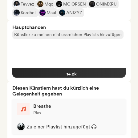
Tevvez
Mqx
MC ORSEN
ONIMXRU
Kordhell
Maul
ANIZYZ
Hauptchancen
Künstler zu meinen einflussreichen Playlists hinzufügen
14.2k
Diesen Künstlern hast du kürzlich eine
Gelegenheit gegeben
Breathe
Riax
Zu einer Playlist hinzugefügt