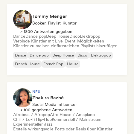
Tommy Menger
Booker, Playlist-Kurator
> 1800 Antworten gegeben
Dance
Dance pop
Deep House
Disco
Elektropop
Verbinde Künstler mit Live-Event-Möglichkeiten
Künstler zu meinen einflussreichen Playlists hinzufügen
Dance
Dance pop
Deep House
Disco
Elektropop
French-House
French Pop
House
NEU
Zhakira Razhé
Social Media Influencer
< 100 gegebene Antworten
Afrobeat / Afropop
Afro House / Amapiano
Chill / Lo-fi Hip-Hop
Kommerziell / Mainstream
Experimenteller Jazz
Erstelle wirkungsvolle Posts oder Reels über Künstler