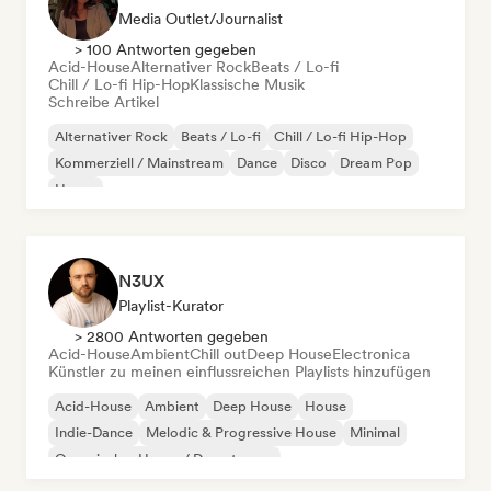
Media Outlet/Journalist
> 100 Antworten gegeben
Acid-House
Alternativer Rock
Beats / Lo-fi
Chill / Lo-fi Hip-Hop
Klassische Musik
Schreibe Artikel
Alternativer Rock
Beats / Lo-fi
Chill / Lo-fi Hip-Hop
Kommerziell / Mainstream
Dance
Disco
Dream Pop
House
N3UX
Playlist-Kurator
> 2800 Antworten gegeben
Acid-House
Ambient
Chill out
Deep House
Electronica
Künstler zu meinen einflussreichen Playlists hinzufügen
Acid-House
Ambient
Deep House
House
Indie-Dance
Melodic & Progressive House
Minimal
Organischer House / Downtempo