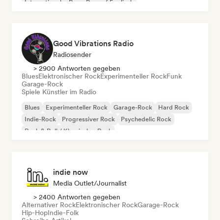
Internationaler Rap
Rap auf Englisch
Good Vibrations Radio
Radiosender
> 2900 Antworten gegeben
Blues
Elektronischer Rock
Experimenteller Rock
Funk
Garage-Rock
Spiele Künstler im Radio
Blues
Experimenteller Rock
Garage-Rock
Hard Rock
Indie-Rock
Progressiver Rock
Psychedelic Rock
Rock & Roll / Klassischer Rock
indie now
Media Outlet/Journalist
> 2400 Antworten gegeben
Alternativer Rock
Elektronischer Rock
Garage-Rock
Hip-Hop
Indie-Folk