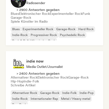
Radiosender
> 2900 Antworten gegeben
Blues
Elektronischer Rock
Experimenteller Rock
Funk
Garage-Rock
Spiele Künstler im Radio
Blues
Experimenteller Rock
Garage-Rock
Hard Rock
Indie-Rock
Progressiver Rock
Psychedelic Rock
Rock & Roll / Klassischer Rock
indie now
Media Outlet/Journalist
> 2400 Antworten gegeben
Alternativer Rock
Elektronischer Rock
Garage-Rock
Hip-Hop
Indie-Folk
Schreibe Artikel
Alternativer Rock
Garage-Rock
Indie-Folk
Indie-Pop
Indie-Rock
Internationaler Rap
Metal / Heavy metal
Pop-Rock