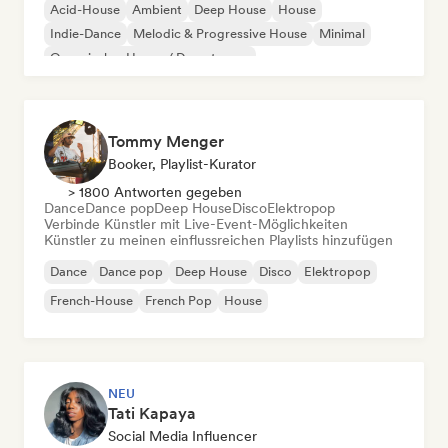
Acid-House
Ambient
Deep House
House
Indie-Dance
Melodic & Progressive House
Minimal
Organischer House / Downtempo
Tommy Menger
Booker, Playlist-Kurator
> 1800 Antworten gegeben
Dance
Dance pop
Deep House
Disco
Elektropop
Verbinde Künstler mit Live-Event-Möglichkeiten
Künstler zu meinen einflussreichen Playlists hinzufügen
Dance
Dance pop
Deep House
Disco
Elektropop
French-House
French Pop
House
NEU
Tati Kapaya
Social Media Influencer