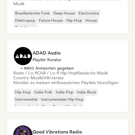
Musik
Brasilianischer Funk
Deep House
Electronica
Elektropop
Future House
Hip-Hop
House
Tech House
ADAD Audio
Playlist-Kurator
> 4900 Antworten gegeben
Beats / Lo-fi
Chill / Lo-fi Hip-Hop
Klassische Musik
Country-Musik
Drill/Jersey
Künstler zu meinen einflussreichen Playlists hinzufügen
Hip-Hop
Indie-Folk
Indie-Pop
Indie-Rock
Instrumental
Instrumentaler Hip-Hop
Internationaler Rap
Rap auf Englisch
Good Vibrations Radio