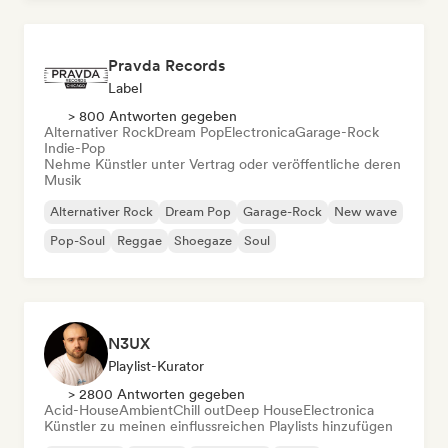
Pravda Records
Label
> 800 Antworten gegeben
Alternativer Rock
Dream Pop
Electronica
Garage-Rock
Indie-Pop
Nehme Künstler unter Vertrag oder veröffentliche deren
Musik
Alternativer Rock
Dream Pop
Garage-Rock
New wave
Pop-Soul
Reggae
Shoegaze
Soul
N3UX
Playlist-Kurator
> 2800 Antworten gegeben
Acid-House
Ambient
Chill out
Deep House
Electronica
Künstler zu meinen einflussreichen Playlists hinzufügen