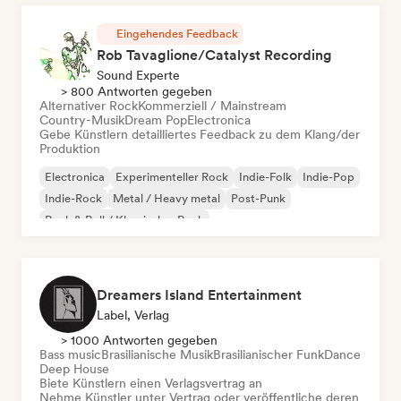
Eingehendes Feedback
Rob Tavaglione/Catalyst Recording
Sound Experte
> 800 Antworten gegeben
Alternativer Rock
Kommerziell / Mainstream
Country-Musik
Dream Pop
Electronica
Gebe Künstlern detailliertes Feedback zu dem Klang/der
Produktion
Electronica
Experimenteller Rock
Indie-Folk
Indie-Pop
Indie-Rock
Metal / Heavy metal
Post-Punk
Rock & Roll / Klassischer Rock
Dreamers Island Entertainment
Label, Verlag
> 1000 Antworten gegeben
Bass music
Brasilianische Musik
Brasilianischer Funk
Dance
Deep House
Biete Künstlern einen Verlagsvertrag an
Nehme Künstler unter Vertrag oder veröffentliche deren