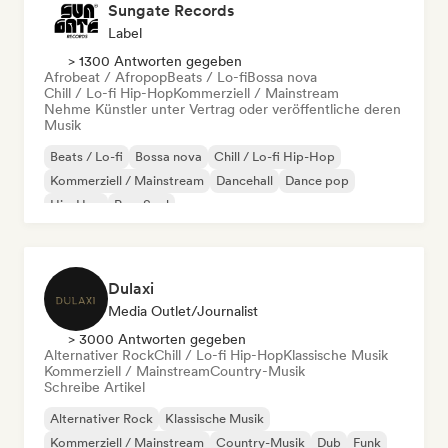
Sungate Records
Label
> 1300 Antworten gegeben
Afrobeat / Afropop
Beats / Lo-fi
Bossa nova
Chill / Lo-fi Hip-Hop
Kommerziell / Mainstream
Nehme Künstler unter Vertrag oder veröffentliche deren
Musik
Beats / Lo-fi
Bossa nova
Chill / Lo-fi Hip-Hop
Kommerziell / Mainstream
Dancehall
Dance pop
Hip-Hop
Pop-Soul
Dulaxi
Media Outlet/Journalist
> 3000 Antworten gegeben
Alternativer Rock
Chill / Lo-fi Hip-Hop
Klassische Musik
Kommerziell / Mainstream
Country-Musik
Schreibe Artikel
Alternativer Rock
Klassische Musik
Kommerziell / Mainstream
Country-Musik
Dub
Funk