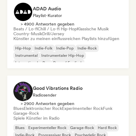
ADAD Audio
Playlist-Kurator
> 4900 Antworten gegeben
Beats / Lo-fi
Chill / Lo-fi Hip-Hop
Klassische Musik
Country-Musik
Drill/Jersey
Künstler zu meinen einflussreichen Playlists hinzufügen
Hip-Hop
Indie-Folk
Indie-Pop
Indie-Rock
Instrumental
Instrumentaler Hip-Hop
Internationaler Rap
Rap auf Englisch
Good Vibrations Radio
Radiosender
> 2900 Antworten gegeben
Blues
Elektronischer Rock
Experimenteller Rock
Funk
Garage-Rock
Spiele Künstler im Radio
Blues
Experimenteller Rock
Garage-Rock
Hard Rock
Indie-Rock
Progressiver Rock
Psychedelic Rock