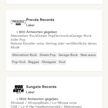
Pravda Records
Label
> 800 Antworten gegeben
Alternativer Rock
Dream Pop
Electronica
Garage-Rock
Indie-Pop
Nehme Künstler unter Vertrag oder veröffentliche deren
Musik
Alternativer Rock
Dream Pop
Garage-Rock
New wave
Pop-Soul
Reggae
Shoegaze
Soul
Sungate Records
Label
> 1300 Antworten gegeben
Afrobeat / Afropop
Beats / Lo-fi
Bossa nova
Chill / Lo-fi Hip-Hop
Kommerziell / Mainstream