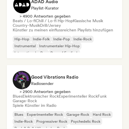
ADAD Audio
Playlist-Kurator
> 4900 Antworten gegeben
Beats / Lo-fi
Chill / Lo-fi Hip-Hop
Klassische Musik
Country-Musik
Drill/Jersey
Künstler zu meinen einflussreichen Playlists hinzufügen
Hip-Hop
Indie-Folk
Indie-Pop
Indie-Rock
Instrumental
Instrumentaler Hip-Hop
Internationaler Rap
Rap auf Englisch
Good Vibrations Radio
Radiosender
> 2900 Antworten gegeben
Blues
Elektronischer Rock
Experimenteller Rock
Funk
Garage-Rock
Spiele Künstler im Radio
Blues
Experimenteller Rock
Garage-Rock
Hard Rock
Indie-Rock
Progressiver Rock
Psychedelic Rock
Rock & Roll / Klassischer Rock