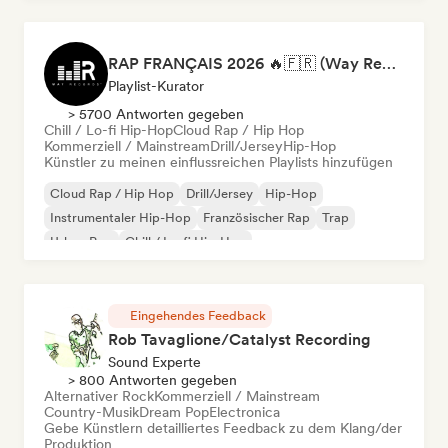
RAP FRANÇAIS 2026 🔥🇫🇷 (Way Records)
Playlist-Kurator
> 5700 Antworten gegeben
Chill / Lo-fi Hip-Hop
Cloud Rap / Hip Hop
Kommerziell / Mainstream
Drill/Jersey
Hip-Hop
Künstler zu meinen einflussreichen Playlists hinzufügen
Cloud Rap / Hip Hop
Drill/Jersey
Hip-Hop
Instrumentaler Hip-Hop
Französischer Rap
Trap
Urban Pop
Chill / Lo-fi Hip-Hop
Eingehendes Feedback
Rob Tavaglione/Catalyst Recording
Sound Experte
> 800 Antworten gegeben
Alternativer Rock
Kommerziell / Mainstream
Country-Musik
Dream Pop
Electronica
Gebe Künstlern detailliertes Feedback zu dem Klang/der
Produktion