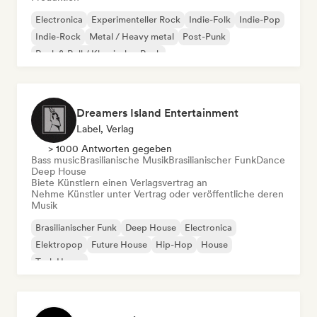
Electronica
Experimenteller Rock
Indie-Folk
Indie-Pop
Indie-Rock
Metal / Heavy metal
Post-Punk
Rock & Roll / Klassischer Rock
Dreamers Island Entertainment
Label, Verlag
> 1000 Antworten gegeben
Bass music
Brasilianische Musik
Brasilianischer Funk
Dance
Deep House
Biete Künstlern einen Verlagsvertrag an
Nehme Künstler unter Vertrag oder veröffentliche deren
Musik
Brasilianischer Funk
Deep House
Electronica
Elektropop
Future House
Hip-Hop
House
Tech House