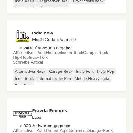
Indie-Rock
Progressiver Rock
Psychedelic Rock
Rock & Roll / Klassischer Rock
indie now
Media Outlet/Journalist
> 2400 Antworten gegeben
Alternativer Rock
Elektronischer Rock
Garage-Rock
Hip-Hop
Indie-Folk
Schreibe Artikel
Alternativer Rock
Garage-Rock
Indie-Folk
Indie-Pop
Indie-Rock
Internationaler Rap
Metal / Heavy metal
Pop-Rock
Pravda Records
Label
> 800 Antworten gegeben
Alternativer Rock
Dream Pop
Electronica
Garage-Rock