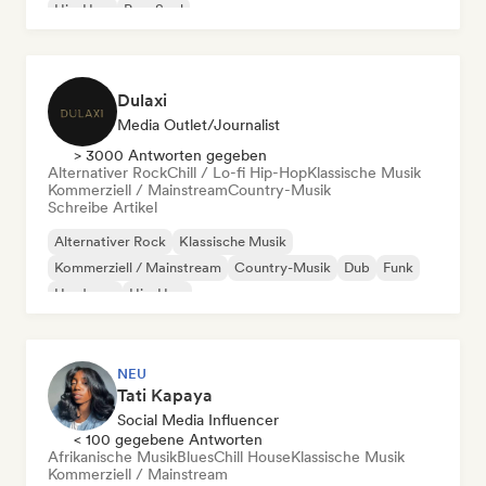
Hip-Hop
Pop-Soul
Dulaxi
Media Outlet/Journalist
> 3000 Antworten gegeben
Alternativer Rock
Chill / Lo-fi Hip-Hop
Klassische Musik
Kommerziell / Mainstream
Country-Musik
Schreibe Artikel
Alternativer Rock
Klassische Musik
Kommerziell / Mainstream
Country-Musik
Dub
Funk
Hardcore
Hip-Hop
NEU
Tati Kapaya
Social Media Influencer
< 100 gegebene Antworten
Afrikanische Musik
Blues
Chill House
Klassische Musik
Kommerziell / Mainstream