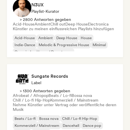
N3UX
Playlist-Kurator
> 2800 Antworten gegeben
Acid-House
Ambient
Chill out
Deep House
Electronica
Künstler zu meinen einflussreichen Playlists hinzufügen
Acid-House
Ambient
Deep House
House
Indie-Dance
Melodic & Progressive House
Minimal
Organischer House / Downtempo
Sungate Records
Label
> 1300 Antworten gegeben
Afrobeat / Afropop
Beats / Lo-fi
Bossa nova
Chill / Lo-fi Hip-Hop
Kommerziell / Mainstream
Nehme Künstler unter Vertrag oder veröffentliche deren
Musik
Beats / Lo-fi
Bossa nova
Chill / Lo-fi Hip-Hop
Kommerziell / Mainstream
Dancehall
Dance pop