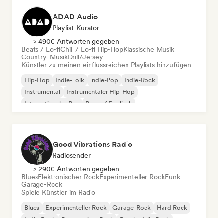
ADAD Audio
Playlist-Kurator
> 4900 Antworten gegeben
Beats / Lo-fi
Chill / Lo-fi Hip-Hop
Klassische Musik
Country-Musik
Drill/Jersey
Künstler zu meinen einflussreichen Playlists hinzufügen
Hip-Hop
Indie-Folk
Indie-Pop
Indie-Rock
Instrumental
Instrumentaler Hip-Hop
Internationaler Rap
Rap auf Englisch
Good Vibrations Radio
Radiosender
> 2900 Antworten gegeben
Blues
Elektronischer Rock
Experimenteller Rock
Funk
Garage-Rock
Spiele Künstler im Radio
Blues
Experimenteller Rock
Garage-Rock
Hard Rock