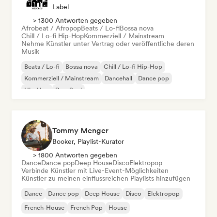
Label
> 1300 Antworten gegeben
Afrobeat / Afropop
Beats / Lo-fi
Bossa nova
Chill / Lo-fi Hip-Hop
Kommerziell / Mainstream
Nehme Künstler unter Vertrag oder veröffentliche deren
Musik
Beats / Lo-fi
Bossa nova
Chill / Lo-fi Hip-Hop
Kommerziell / Mainstream
Dancehall
Dance pop
Hip-Hop
Pop-Soul
Tommy Menger
Booker, Playlist-Kurator
> 1800 Antworten gegeben
Dance
Dance pop
Deep House
Disco
Elektropop
Verbinde Künstler mit Live-Event-Möglichkeiten
Künstler zu meinen einflussreichen Playlists hinzufügen
Dance
Dance pop
Deep House
Disco
Elektropop
French-House
French Pop
House