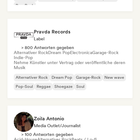
Pop-Rock
Pravda Records
Label
> 800 Antworten gegeben
Alternativer Rock
Dream Pop
Electronica
Garage-Rock
Indie-Pop
Nehme Künstler unter Vertrag oder veröffentliche deren
Musik
Alternativer Rock
Dream Pop
Garage-Rock
New wave
Pop-Soul
Reggae
Shoegaze
Soul
Zoila Antonio
Media Outlet/Journalist
> 100 Antworten gegeben
Acid-House
Alternativer Rock
Beats / Lo-fi