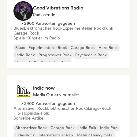
Good Vibrations Radio
Radiosender
> 2900 Antworten gegeben
Blues
Elektronischer Rock
Experimenteller Rock
Funk
Garage-Rock
Spiele Künstler im Radio
Blues
Experimenteller Rock
Garage-Rock
Hard Rock
Indie-Rock
Progressiver Rock
Psychedelic Rock
Rock & Roll / Klassischer Rock
indie now
Media Outlet/Journalist
> 2400 Antworten gegeben
Alternativer Rock
Elektronischer Rock
Garage-Rock
Hip-Hop
Indie-Folk
Schreibe Artikel
Alternativer Rock
Garage-Rock
Indie-Folk
Indie-Pop
Indie-Rock
Internationaler Rap
Metal / Heavy metal