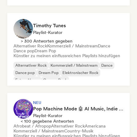
Timothy Tunes
Playlist-Kurator
> 300 Antworten gegeben
Alternativer Rock
Kommerziell / Mainstream
Dance
Dance pop
Dream Pop
Künstler zu meinen einflussreichen Playlists hinzufügen
Alternativer Rock
Kommerziell / Mainstream
Dance
Dance pop
Dream Pop
Elektronischer Rock
Future House
Garage-Rock
NEU
Pop Machine Mode 🤖 AI Music, Indie Pop & Dream Pop
Playlist-Kurator
< 100 gegebene Antworten
Afrobeat / Afropop
Alternativer Rock
Americana
Kommerziell / Mainstream
Country-Musik
Künstler zu meinen einflussreichen Playlists hinzufügen