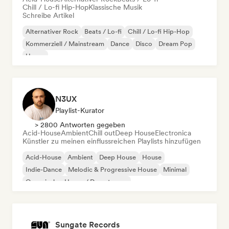
Chill / Lo-fi Hip-Hop
Klassische Musik
Schreibe Artikel
Alternativer Rock
Beats / Lo-fi
Chill / Lo-fi Hip-Hop
Kommerziell / Mainstream
Dance
Disco
Dream Pop
House
N3UX
Playlist-Kurator
> 2800 Antworten gegeben
Acid-House
Ambient
Chill out
Deep House
Electronica
Künstler zu meinen einflussreichen Playlists hinzufügen
Acid-House
Ambient
Deep House
House
Indie-Dance
Melodic & Progressive House
Minimal
Organischer House / Downtempo
Sungate Records