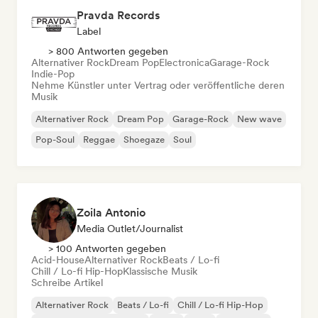
Pravda Records
Label
> 800 Antworten gegeben
Alternativer Rock
Dream Pop
Electronica
Garage-Rock
Indie-Pop
Nehme Künstler unter Vertrag oder veröffentliche deren
Musik
Alternativer Rock
Dream Pop
Garage-Rock
New wave
Pop-Soul
Reggae
Shoegaze
Soul
Zoila Antonio
Media Outlet/Journalist
> 100 Antworten gegeben
Acid-House
Alternativer Rock
Beats / Lo-fi
Chill / Lo-fi Hip-Hop
Klassische Musik
Schreibe Artikel
Alternativer Rock
Beats / Lo-fi
Chill / Lo-fi Hip-Hop