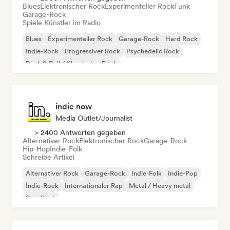
Blues
Elektronischer Rock
Experimenteller Rock
Funk
Garage-Rock
Spiele Künstler im Radio
Blues
Experimenteller Rock
Garage-Rock
Hard Rock
Indie-Rock
Progressiver Rock
Psychedelic Rock
Rock & Roll / Klassischer Rock
indie now
Media Outlet/Journalist
> 2400 Antworten gegeben
Alternativer Rock
Elektronischer Rock
Garage-Rock
Hip-Hop
Indie-Folk
Schreibe Artikel
Alternativer Rock
Garage-Rock
Indie-Folk
Indie-Pop
Indie-Rock
Internationaler Rap
Metal / Heavy metal
Pop-Rock