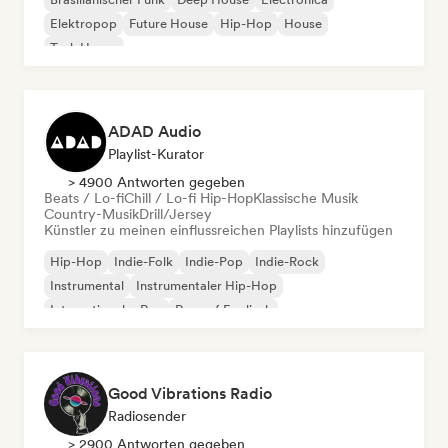
Elektropop
Future House
Hip-Hop
House
Tech House
ADAD Audio
Playlist-Kurator
> 4900 Antworten gegeben
Beats / Lo-fi
Chill / Lo-fi Hip-Hop
Klassische Musik
Country-Musik
Drill/Jersey
Künstler zu meinen einflussreichen Playlists hinzufügen
Hip-Hop
Indie-Folk
Indie-Pop
Indie-Rock
Instrumental
Instrumentaler Hip-Hop
Internationaler Rap
Rap auf Englisch
Good Vibrations Radio
Radiosender
> 2900 Antworten gegeben