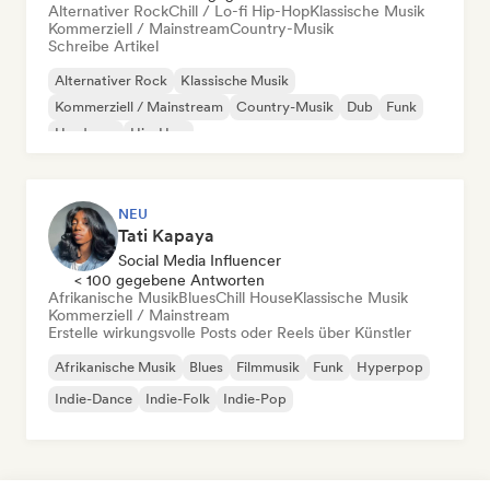
Alternativer Rock
Chill / Lo-fi Hip-Hop
Klassische Musik
Kommerziell / Mainstream
Country-Musik
Schreibe Artikel
Alternativer Rock
Klassische Musik
Kommerziell / Mainstream
Country-Musik
Dub
Funk
Hardcore
Hip-Hop
NEU
Tati Kapaya
Social Media Influencer
< 100 gegebene Antworten
Afrikanische Musik
Blues
Chill House
Klassische Musik
Kommerziell / Mainstream
Erstelle wirkungsvolle Posts oder Reels über Künstler
Afrikanische Musik
Blues
Filmmusik
Funk
Hyperpop
Indie-Dance
Indie-Folk
Indie-Pop