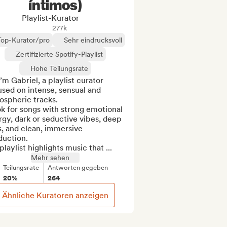
íntimos)
Playlist-Kurator
277k
Top-Kurator/pro
Sehr eindrucksvoll
Zertifizierte Spotify-Playlist
Hohe Teilungsrate
I’m Gabriel, a playlist curator 
sed on intense, sensual and 
spheric tracks.

ok for songs with strong emotional 
gy, dark or seductive vibes, deep 
, and clean, immersive 
uction.

laylist highlights music that ...
Mehr sehen
Teilungsrate
Antworten gegeben
20%
264
Ähnliche Kuratoren anzeigen