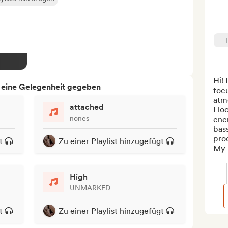
Hi! 
h eine Gelegenheit gegeben
focu
atmo
attached
I lo
nones
ener
bass
prod
t
Zu einer Playlist hinzugefügt
My p
High
UNMARKED
t
Zu einer Playlist hinzugefügt