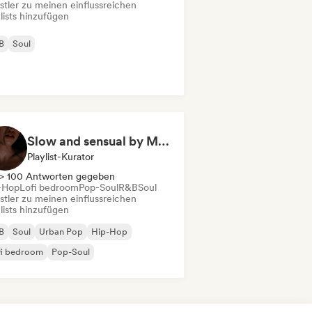
stler zu meinen einflussreichen
lists hinzufügen
B
Soul
Slow and sensual by Michelle Ebrahim
Playlist-Kurator
> 100 Antworten gegeben
-Hop
Lofi bedroom
Pop-Soul
R&B
Soul
stler zu meinen einflussreichen
lists hinzufügen
B
Soul
Urban Pop
Hip-Hop
fi bedroom
Pop-Soul