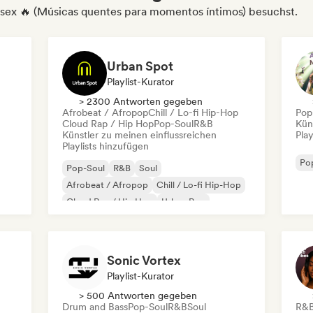
e sex 🔥 (Músicas quentes para momentos íntimos) besuchst.
Urban Spot
Playlist-Kurator
> 2300 Antworten gegeben
Afrobeat / Afropop
Chill / Lo-fi Hip-Hop
Pop
Cloud Rap / Hip Hop
Pop-Soul
R&B
Kün
Künstler zu meinen einflussreichen
Play
Playlists hinzufügen
Po
Pop-Soul
R&B
Soul
Afrobeat / Afropop
Chill / Lo-fi Hip-Hop
Cloud Rap / Hip Hop
Urban Pop
Sonic Vortex
Playlist-Kurator
> 500 Antworten gegeben
Drum and Bass
Pop-Soul
R&B
Soul
R&