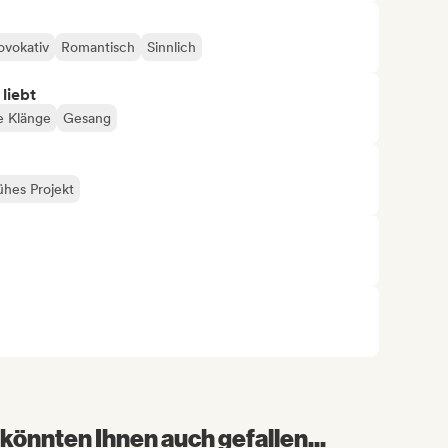
ovokativ
Romantisch
Sinnlich
 liebt
e Klänge
Gesang
ühes Projekt
könnten Ihnen auch gefallen...