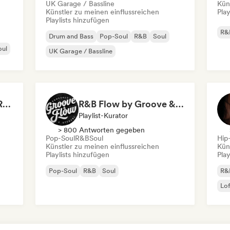
UK Garage / Bassline
Kün
Künstler zu meinen einflussreichen
Play
Playlists hinzufügen
R&
Drum and Bass
Pop-Soul
R&B
Soul
oul
UK Garage / Bassline
Neo Soul 2026 | Best R&B Playlist Intimate & Sexy
R&B Flow by Groove & Flow
Playlist-Kurator
> 800 Antworten gegeben
Pop-Soul
R&B
Soul
Hip
Künstler zu meinen einflussreichen
Kün
Playlists hinzufügen
Play
Pop-Soul
R&B
Soul
R&
Lo