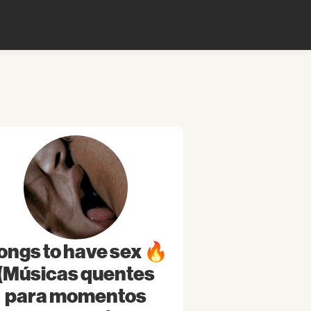
ongs to have sex 🔥
(Músicas quentes
para momentos