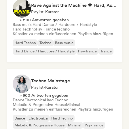
Rave Against the Machine 🖤 Hard, Acid & Dark Techno
Playlist-Kurator
> 1100 Antworten gegeben
Bass music
Hard Dance / Hardcore / Hardstyle
Hard Techno
Psy-Trance
Techno
Künstler zu meinen einflussreichen Playlists hinzufügen
Hard Techno
Techno
Bass music
Hard Dance / Hardcore / Hardstyle
Psy-Trance
Trance
Techno Mainstage
Playlist-Kurator
> 900 Antworten gegeben
Dance
Electronica
Hard Techno
Melodic & Progressive House
Minimal
Künstler zu meinen einflussreichen Playlists hinzufügen
Dance
Electronica
Hard Techno
Melodic & Progressive House
Minimal
Psy-Trance