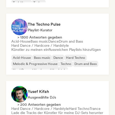
Tech House
Techno
The Techno Pulse
Playlist-Kurator
> 1300 Antworten gegeben
Acid-House
Bass music
Dance
Drum and Bass
Hard Dance / Hardcore / Hardstyle
Künstler zu meinen einflussreichen Playlists hinzufügen
Acid-House
Bass music
Dance
Hard Techno
Melodic & Progressive House
Techno
Drum and Bass
Hard Dance / Hardcore / Hardstyle
Yusef Kifah
Ausgewählte DJs
> 200 Antworten gegeben
Hard Dance / Hardcore / Hardstyle
Hard Techno
Trance
Lade die Tracks der Künstler für meine DJ-Sets herunter