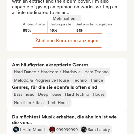
with an extract and the album cover. I'm also 
capable of giving an opinion on works, writing an 
article dedicated to an ar...
Mehr sehen
Antwortrate
Teilungsrate
Antworten gegeben
88%
16%
519
Ähnliche Kuratoren anzeigen
Am häufigsten akzeptierte Genres
Hard Dance / Hardcore / Hardstyle
Hard Techno
Melodic & Progressive House
Techno
Trance
Genres, für die sie ebenfalls offen sind
Bass music
Deep House
Hard Techno
House
Nu-disco / Italo
Tech House
Du möchtest Musik erhalten, die ähnlich ist wie
die von...
I Hate Models
999999999
Sara Landry