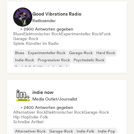
Good Vibrations Radio
Radiosender
> 2900 Antworten gegeben
Blues
Elektronischer Rock
Experimenteller Rock
Funk
Garage-Rock
Spiele Künstler im Radio
Blues
Experimenteller Rock
Garage-Rock
Hard Rock
Indie-Rock
Progressiver Rock
Psychedelic Rock
Rock & Roll / Klassischer Rock
indie now
Media Outlet/Journalist
> 2400 Antworten gegeben
Alternativer Rock
Elektronischer Rock
Garage-Rock
Hip-Hop
Indie-Folk
Schreibe Artikel
Alternativer Rock
Garage-Rock
Indie-Folk
Indie-Pop