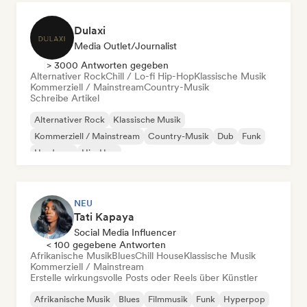
Dulaxi
Media Outlet/Journalist
> 3000 Antworten gegeben
Alternativer Rock
Chill / Lo-fi Hip-Hop
Klassische Musik
Kommerziell / Mainstream
Country-Musik
Schreibe Artikel
Alternativer Rock
Klassische Musik
Kommerziell / Mainstream
Country-Musik
Dub
Funk
Hardcore
Hip-Hop
NEU
Tati Kapaya
Social Media Influencer
< 100 gegebene Antworten
Afrikanische Musik
Blues
Chill House
Klassische Musik
Kommerziell / Mainstream
Erstelle wirkungsvolle Posts oder Reels über Künstler
Afrikanische Musik
Blues
Filmmusik
Funk
Hyperpop