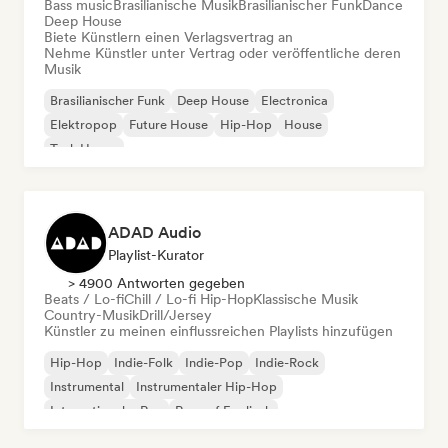
Bass music
Brasilianische Musik
Brasilianischer Funk
Dance
Deep House
Biete Künstlern einen Verlagsvertrag an
Nehme Künstler unter Vertrag oder veröffentliche deren
Musik
Brasilianischer Funk
Deep House
Electronica
Elektropop
Future House
Hip-Hop
House
Tech House
ADAD Audio
Playlist-Kurator
> 4900 Antworten gegeben
Beats / Lo-fi
Chill / Lo-fi Hip-Hop
Klassische Musik
Country-Musik
Drill/Jersey
Künstler zu meinen einflussreichen Playlists hinzufügen
Hip-Hop
Indie-Folk
Indie-Pop
Indie-Rock
Instrumental
Instrumentaler Hip-Hop
Internationaler Rap
Rap auf Englisch