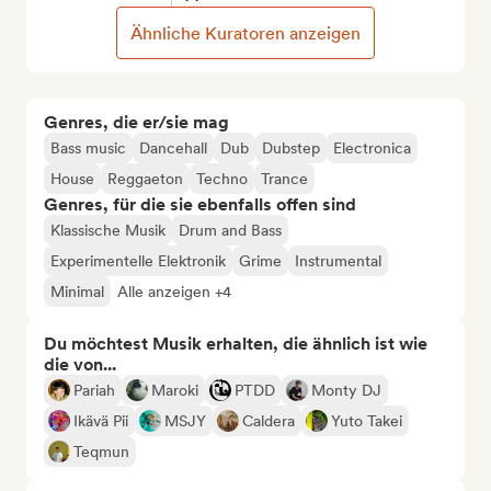
Ähnliche Kuratoren anzeigen
Genres, die er/sie mag
Bass music
Dancehall
Dub
Dubstep
Electronica
House
Reggaeton
Techno
Trance
Genres, für die sie ebenfalls offen sind
Klassische Musik
Drum and Bass
Experimentelle Elektronik
Grime
Instrumental
Minimal
Alle anzeigen +4
Du möchtest Musik erhalten, die ähnlich ist wie
die von...
Pariah
Maroki
PTDD
Monty DJ
Ikävä Pii
MSJY
Caldera
Yuto Takei
Teqmun