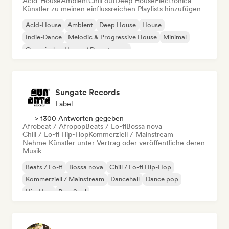
Acid-House
Ambient
Chill out
Deep House
Electronica
Künstler zu meinen einflussreichen Playlists hinzufügen
Acid-House
Ambient
Deep House
House
Indie-Dance
Melodic & Progressive House
Minimal
Organischer House / Downtempo
Sungate Records
Label
> 1300 Antworten gegeben
Afrobeat / Afropop
Beats / Lo-fi
Bossa nova
Chill / Lo-fi Hip-Hop
Kommerziell / Mainstream
Nehme Künstler unter Vertrag oder veröffentliche deren
Musik
Beats / Lo-fi
Bossa nova
Chill / Lo-fi Hip-Hop
Kommerziell / Mainstream
Dancehall
Dance pop
Hip-Hop
Pop-Soul