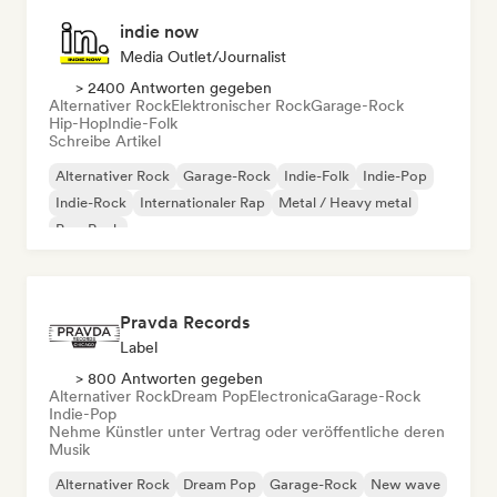
indie now
Media Outlet/Journalist
> 2400 Antworten gegeben
Alternativer Rock
Elektronischer Rock
Garage-Rock
Hip-Hop
Indie-Folk
Schreibe Artikel
Alternativer Rock
Garage-Rock
Indie-Folk
Indie-Pop
Indie-Rock
Internationaler Rap
Metal / Heavy metal
Pop-Rock
Pravda Records
Label
> 800 Antworten gegeben
Alternativer Rock
Dream Pop
Electronica
Garage-Rock
Indie-Pop
Nehme Künstler unter Vertrag oder veröffentliche deren
Musik
Alternativer Rock
Dream Pop
Garage-Rock
New wave