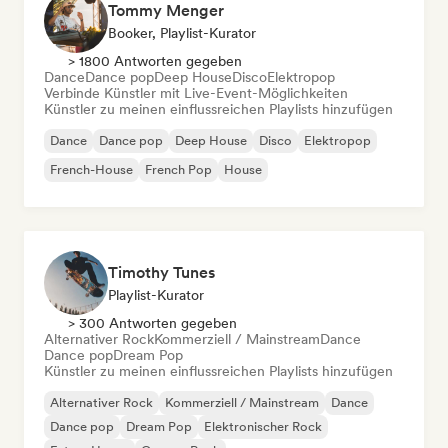
Tommy Menger
Booker, Playlist-Kurator
> 1800 Antworten gegeben
Dance
Dance pop
Deep House
Disco
Elektropop
Verbinde Künstler mit Live-Event-Möglichkeiten
Künstler zu meinen einflussreichen Playlists hinzufügen
Dance
Dance pop
Deep House
Disco
Elektropop
French-House
French Pop
House
Timothy Tunes
Playlist-Kurator
> 300 Antworten gegeben
Alternativer Rock
Kommerziell / Mainstream
Dance
Dance pop
Dream Pop
Künstler zu meinen einflussreichen Playlists hinzufügen
Alternativer Rock
Kommerziell / Mainstream
Dance
Dance pop
Dream Pop
Elektronischer Rock