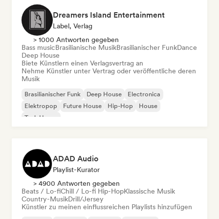
Dreamers Island Entertainment
Label, Verlag
> 1000 Antworten gegeben
Bass music
Brasilianische Musik
Brasilianischer Funk
Dance
Deep House
Biete Künstlern einen Verlagsvertrag an
Nehme Künstler unter Vertrag oder veröffentliche deren
Musik
Brasilianischer Funk
Deep House
Electronica
Elektropop
Future House
Hip-Hop
House
Tech House
ADAD Audio
Playlist-Kurator
> 4900 Antworten gegeben
Beats / Lo-fi
Chill / Lo-fi Hip-Hop
Klassische Musik
Country-Musik
Drill/Jersey
Künstler zu meinen einflussreichen Playlists hinzufügen