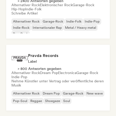
> 2400 Antworten gegeben
Alternativer Rock
Elektronischer Rock
Garage-Rock
Hip-Hop
Indie-Folk
Schreibe Artikel
Alternativer Rock
Garage-Rock
Indie-Folk
Indie-Pop
Indie-Rock
Internationaler Rap
Metal / Heavy metal
Pop-Rock
Pravda Records
Label
> 800 Antworten gegeben
Alternativer Rock
Dream Pop
Electronica
Garage-Rock
Indie-Pop
Nehme Künstler unter Vertrag oder veröffentliche deren
Musik
Alternativer Rock
Dream Pop
Garage-Rock
New wave
Pop-Soul
Reggae
Shoegaze
Soul