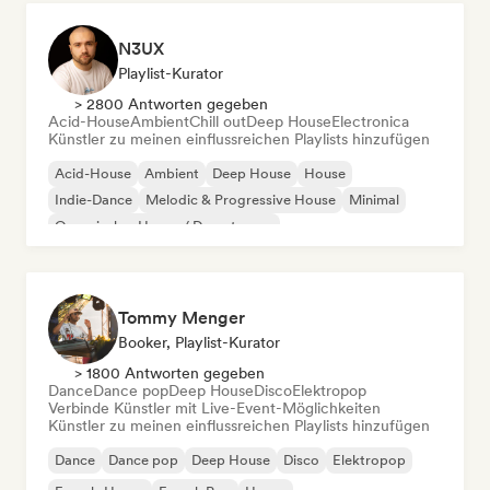
N3UX
Playlist-Kurator
> 2800 Antworten gegeben
Acid-House
Ambient
Chill out
Deep House
Electronica
Künstler zu meinen einflussreichen Playlists hinzufügen
Acid-House
Ambient
Deep House
House
Indie-Dance
Melodic & Progressive House
Minimal
Organischer House / Downtempo
Tommy Menger
Booker, Playlist-Kurator
> 1800 Antworten gegeben
Dance
Dance pop
Deep House
Disco
Elektropop
Verbinde Künstler mit Live-Event-Möglichkeiten
Künstler zu meinen einflussreichen Playlists hinzufügen
Dance
Dance pop
Deep House
Disco
Elektropop