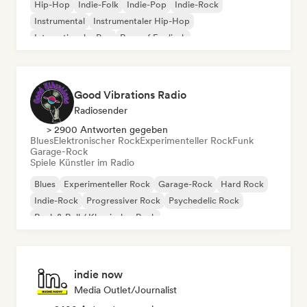
Hip-Hop
Indie-Folk
Indie-Pop
Indie-Rock
Instrumental
Instrumentaler Hip-Hop
Internationaler Rap
Rap auf Englisch
Good Vibrations Radio
Radiosender
> 2900 Antworten gegeben
Blues
Elektronischer Rock
Experimenteller Rock
Funk
Garage-Rock
Spiele Künstler im Radio
Blues
Experimenteller Rock
Garage-Rock
Hard Rock
Indie-Rock
Progressiver Rock
Psychedelic Rock
Rock & Roll / Klassischer Rock
indie now
Media Outlet/Journalist