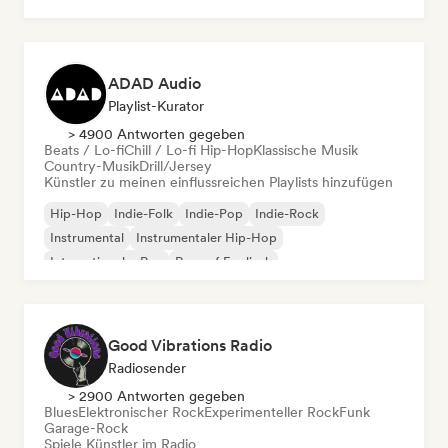
ADAD Audio
Playlist-Kurator
> 4900 Antworten gegeben
Beats / Lo-fi
Chill / Lo-fi Hip-Hop
Klassische Musik
Country-Musik
Drill/Jersey
Künstler zu meinen einflussreichen Playlists hinzufügen
Hip-Hop
Indie-Folk
Indie-Pop
Indie-Rock
Instrumental
Instrumentaler Hip-Hop
Internationaler Rap
Rap auf Englisch
Good Vibrations Radio
Radiosender
> 2900 Antworten gegeben
Blues
Elektronischer Rock
Experimenteller Rock
Funk
Garage-Rock
Spiele Künstler im Radio