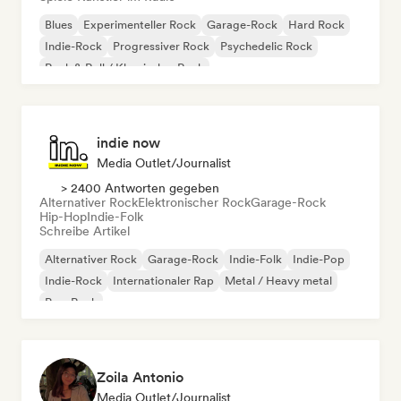
Blues
Experimenteller Rock
Garage-Rock
Hard Rock
Indie-Rock
Progressiver Rock
Psychedelic Rock
Rock & Roll / Klassischer Rock
indie now
Media Outlet/Journalist
> 2400 Antworten gegeben
Alternativer Rock
Elektronischer Rock
Garage-Rock
Hip-Hop
Indie-Folk
Schreibe Artikel
Alternativer Rock
Garage-Rock
Indie-Folk
Indie-Pop
Indie-Rock
Internationaler Rap
Metal / Heavy metal
Pop-Rock
Zoila Antonio
Media Outlet/Journalist