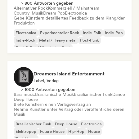
> 800 Antworten gegeben
Alternativer Rock
Kommerziell / Mainstream
Country-Musik
Dream Pop
Electronica
Gebe Künstlern detailliertes Feedback zu dem Klang/der
Produktion
Electronica
Experimenteller Rock
Indie-Folk
Indie-Pop
Indie-Rock
Metal / Heavy metal
Post-Punk
Rock & Roll / Klassischer Rock
Dreamers Island Entertainment
Label, Verlag
> 1000 Antworten gegeben
Bass music
Brasilianische Musik
Brasilianischer Funk
Dance
Deep House
Biete Künstlern einen Verlagsvertrag an
Nehme Künstler unter Vertrag oder veröffentliche deren
Musik
Brasilianischer Funk
Deep House
Electronica
Elektropop
Future House
Hip-Hop
House
Tech House