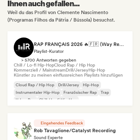
Ihnen auch gefallen...
Weil du das Profil von Clemente Nascimento
(Programas Filhos da Pátria / Bússola) besuchst.
RAP FRANÇAIS 2026 🔥🇫🇷 (Way Records)
Playlist-Kurator
> 5700 Antworten gegeben
Chill / Lo-fi Hip-Hop
Cloud Rap / Hip Hop
Kommerziell / Mainstream
Drill/Jersey
Hip-Hop
Künstler zu meinen einflussreichen Playlists hinzufügen
Cloud Rap / Hip Hop
Drill/Jersey
Hip-Hop
Instrumentaler Hip-Hop
Französischer Rap
Trap
Urban Pop
Chill / Lo-fi Hip-Hop
Eingehendes Feedback
Rob Tavaglione/Catalyst Recording
Sound Experte