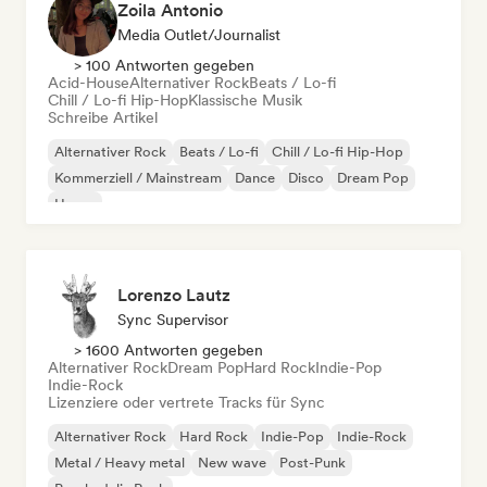
Zoila Antonio
Media Outlet/Journalist
> 100 Antworten gegeben
Acid-House
Alternativer Rock
Beats / Lo-fi
Chill / Lo-fi Hip-Hop
Klassische Musik
Schreibe Artikel
Alternativer Rock
Beats / Lo-fi
Chill / Lo-fi Hip-Hop
Kommerziell / Mainstream
Dance
Disco
Dream Pop
House
Lorenzo Lautz
Sync Supervisor
> 1600 Antworten gegeben
Alternativer Rock
Dream Pop
Hard Rock
Indie-Pop
Indie-Rock
Lizenziere oder vertrete Tracks für Sync
Alternativer Rock
Hard Rock
Indie-Pop
Indie-Rock
Metal / Heavy metal
New wave
Post-Punk