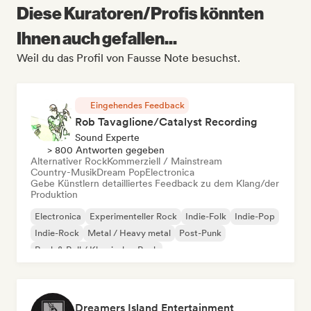
Diese Kuratoren/Profis könnten
Ihnen auch gefallen...
Weil du das Profil von Fausse Note besuchst.
Eingehendes Feedback
Rob Tavaglione/Catalyst Recording
Sound Experte
> 800 Antworten gegeben
Alternativer Rock
Kommerziell / Mainstream
Country-Musik
Dream Pop
Electronica
Gebe Künstlern detailliertes Feedback zu dem Klang/der
Produktion
Electronica
Experimenteller Rock
Indie-Folk
Indie-Pop
Indie-Rock
Metal / Heavy metal
Post-Punk
Rock & Roll / Klassischer Rock
Dreamers Island Entertainment