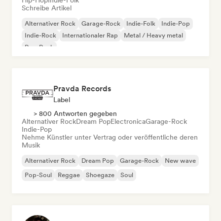
Hip-Hop
Indie-Folk
Schreibe Artikel
Alternativer Rock
Garage-Rock
Indie-Folk
Indie-Pop
Indie-Rock
Internationaler Rap
Metal / Heavy metal
Pop-Rock
Pravda Records
Label
> 800 Antworten gegeben
Alternativer Rock
Dream Pop
Electronica
Garage-Rock
Indie-Pop
Nehme Künstler unter Vertrag oder veröffentliche deren
Musik
Alternativer Rock
Dream Pop
Garage-Rock
New wave
Pop-Soul
Reggae
Shoegaze
Soul