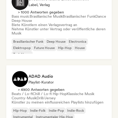
Label, Verlag
> 1000 Antworten gegeben
Bass music
Brasilianische Musik
Brasilianischer Funk
Dance
Deep House
Biete Künstlern einen Verlagsvertrag an
Nehme Künstler unter Vertrag oder veröffentliche deren
Musik
Brasilianischer Funk
Deep House
Electronica
Elektropop
Future House
Hip-Hop
House
Tech House
ADAD Audio
Playlist-Kurator
> 4900 Antworten gegeben
Beats / Lo-fi
Chill / Lo-fi Hip-Hop
Klassische Musik
Country-Musik
Drill/Jersey
Künstler zu meinen einflussreichen Playlists hinzufügen
Hip-Hop
Indie-Folk
Indie-Pop
Indie-Rock
Instrumental
Instrumentaler Hip-Hop