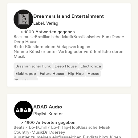
Dreamers Island Entertainment
Label, Verlag
> 1000 Antworten gegeben
Bass music
Brasilianische Musik
Brasilianischer Funk
Dance
Deep House
Biete Künstlern einen Verlagsvertrag an
Nehme Künstler unter Vertrag oder veröffentliche deren
Musik
Brasilianischer Funk
Deep House
Electronica
Elektropop
Future House
Hip-Hop
House
Tech House
ADAD Audio
Playlist-Kurator
> 4900 Antworten gegeben
Beats / Lo-fi
Chill / Lo-fi Hip-Hop
Klassische Musik
Country-Musik
Drill/Jersey
Künstler zu meinen einflussreichen Playlists hinzufügen