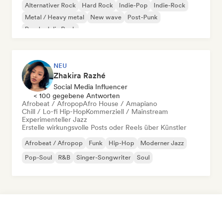
Alternativer Rock
Hard Rock
Indie-Pop
Indie-Rock
Metal / Heavy metal
New wave
Post-Punk
Psychedelic Rock
NEU
Zhakira Razhé
Social Media Influencer
< 100 gegebene Antworten
Afrobeat / Afropop
Afro House / Amapiano
Chill / Lo-fi Hip-Hop
Kommerziell / Mainstream
Experimenteller Jazz
Erstelle wirkungsvolle Posts oder Reels über Künstler
Afrobeat / Afropop
Funk
Hip-Hop
Moderner Jazz
Pop-Soul
R&B
Singer-Songwriter
Soul