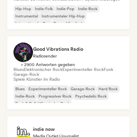
Hip-Hop
Indie-Folk
Indie-Pop
Indie-Rock
Instrumental
Instrumentaler Hip-Hop
Internationaler Rap
Rap auf Englisch
Good Vibrations Radio
Radiosender
> 2900 Antworten gegeben
Blues
Elektronischer Rock
Experimenteller Rock
Funk
Garage-Rock
Spiele Künstler im Radio
Blues
Experimenteller Rock
Garage-Rock
Hard Rock
Indie-Rock
Progressiver Rock
Psychedelic Rock
Rock & Roll / Klassischer Rock
indie now
Media Outlet/Journalist