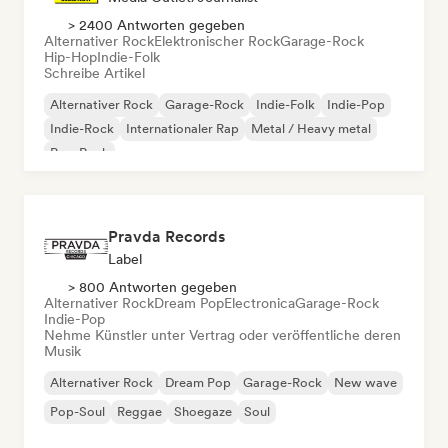
> 2400 Antworten gegeben
Alternativer Rock
Elektronischer Rock
Garage-Rock
Hip-Hop
Indie-Folk
Schreibe Artikel
Alternativer Rock
Garage-Rock
Indie-Folk
Indie-Pop
Indie-Rock
Internationaler Rap
Metal / Heavy metal
Pop-Rock
Pravda Records
Label
> 800 Antworten gegeben
Alternativer Rock
Dream Pop
Electronica
Garage-Rock
Indie-Pop
Nehme Künstler unter Vertrag oder veröffentliche deren
Musik
Alternativer Rock
Dream Pop
Garage-Rock
New wave
Pop-Soul
Reggae
Shoegaze
Soul