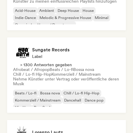
Künstler zu meinen einflussreichen Playlists hinzufügen
Acid-House
Ambient
Deep House
House
Indie-Dance
Melodic & Progressive House
Minimal
Organischer House / Downtempo
Sungate Records
Label
> 1300 Antworten gegeben
Afrobeat / Afropop
Beats / Lo-fi
Bossa nova
Chill / Lo-fi Hip-Hop
Kommerziell / Mainstream
Nehme Künstler unter Vertrag oder veröffentliche deren
Musik
Beats / Lo-fi
Bossa nova
Chill / Lo-fi Hip-Hop
Kommerziell / Mainstream
Dancehall
Dance pop
Hip-Hop
Pop-Soul
Lorenzo Lautz