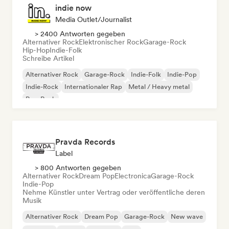
indie now
Media Outlet/Journalist
> 2400 Antworten gegeben
Alternativer Rock
Elektronischer Rock
Garage-Rock
Hip-Hop
Indie-Folk
Schreibe Artikel
Alternativer Rock
Garage-Rock
Indie-Folk
Indie-Pop
Indie-Rock
Internationaler Rap
Metal / Heavy metal
Pop-Rock
Pravda Records
Label
> 800 Antworten gegeben
Alternativer Rock
Dream Pop
Electronica
Garage-Rock
Indie-Pop
Nehme Künstler unter Vertrag oder veröffentliche deren
Musik
Alternativer Rock
Dream Pop
Garage-Rock
New wave