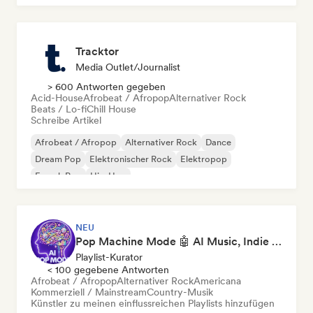
Tracktor
Media Outlet/Journalist
> 600 Antworten gegeben
Acid-House
Afrobeat / Afropop
Alternativer Rock
Beats / Lo-fi
Chill House
Schreibe Artikel
Afrobeat / Afropop
Alternativer Rock
Dance
Dream Pop
Elektronischer Rock
Elektropop
French Pop
Hip-Hop
NEU
Pop Machine Mode 🤖 AI Music, Indie Pop & Dream Pop
Playlist-Kurator
< 100 gegebene Antworten
Afrobeat / Afropop
Alternativer Rock
Americana
Kommerziell / Mainstream
Country-Musik
Künstler zu meinen einflussreichen Playlists hinzufügen