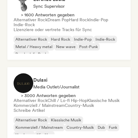
Sync Supervisor
> 1600 Antworten gegeben
Alternativer Rock
Dream Pop
Hard Rock
Indie-Pop
Indie-Rock
Lizenziere oder vertrete Tracks für Sync
Alternativer Rock
Hard Rock
Indie-Pop
Indie-Rock
Metal / Heavy metal
New wave
Post-Punk
Psychedelic Rock
Dulaxi
Media Outlet/Journalist
> 3000 Antworten gegeben
Alternativer Rock
Chill / Lo-fi Hip-Hop
Klassische Musik
Kommerziell / Mainstream
Country-Musik
Schreibe Artikel
Alternativer Rock
Klassische Musik
Kommerziell / Mainstream
Country-Musik
Dub
Funk
Hardcore
Hip-Hop