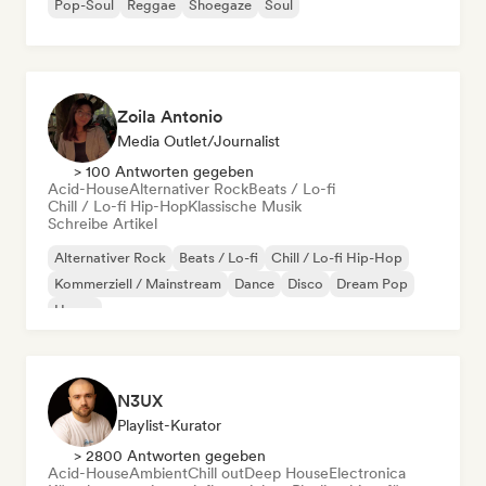
Pop-Soul
Reggae
Shoegaze
Soul
Zoila Antonio
Media Outlet/Journalist
> 100 Antworten gegeben
Acid-House
Alternativer Rock
Beats / Lo-fi
Chill / Lo-fi Hip-Hop
Klassische Musik
Schreibe Artikel
Alternativer Rock
Beats / Lo-fi
Chill / Lo-fi Hip-Hop
Kommerziell / Mainstream
Dance
Disco
Dream Pop
House
N3UX
Playlist-Kurator
> 2800 Antworten gegeben
Acid-House
Ambient
Chill out
Deep House
Electronica