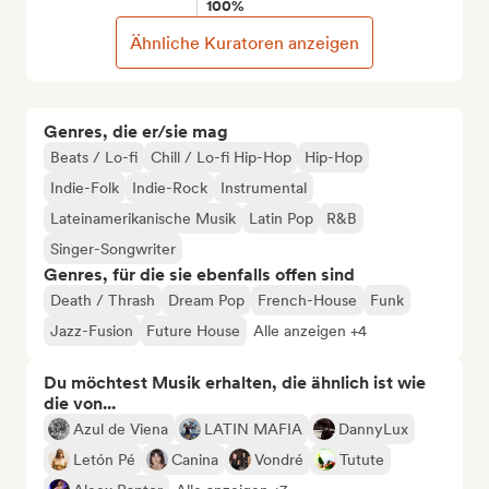
100%
Ähnliche Kuratoren anzeigen
Genres, die er/sie mag
Beats / Lo-fi
Chill / Lo-fi Hip-Hop
Hip-Hop
Indie-Folk
Indie-Rock
Instrumental
Lateinamerikanische Musik
Latin Pop
R&B
Singer-Songwriter
Genres, für die sie ebenfalls offen sind
Death / Thrash
Dream Pop
French-House
Funk
Jazz-Fusion
Future House
Alle anzeigen +4
Du möchtest Musik erhalten, die ähnlich ist wie
die von...
Azul de Viena
LATIN MAFIA
DannyLux
Letón Pé
Canina
Vondré
Tutute