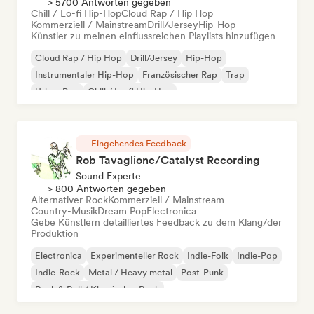
> 5700 Antworten gegeben
Chill / Lo-fi Hip-Hop
Cloud Rap / Hip Hop
Kommerziell / Mainstream
Drill/Jersey
Hip-Hop
Künstler zu meinen einflussreichen Playlists hinzufügen
Cloud Rap / Hip Hop
Drill/Jersey
Hip-Hop
Instrumentaler Hip-Hop
Französischer Rap
Trap
Urban Pop
Chill / Lo-fi Hip-Hop
Eingehendes Feedback
Rob Tavaglione/Catalyst Recording
Sound Experte
> 800 Antworten gegeben
Alternativer Rock
Kommerziell / Mainstream
Country-Musik
Dream Pop
Electronica
Gebe Künstlern detailliertes Feedback zu dem Klang/der
Produktion
Electronica
Experimenteller Rock
Indie-Folk
Indie-Pop
Indie-Rock
Metal / Heavy metal
Post-Punk
Rock & Roll / Klassischer Rock