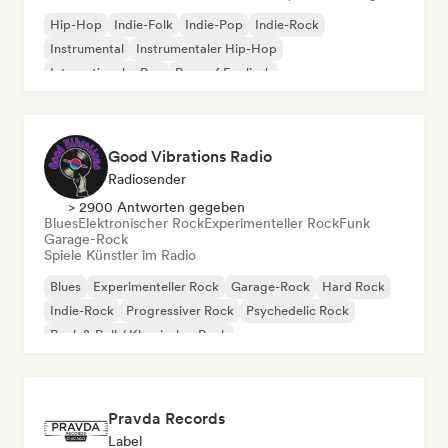
Hip-Hop
Indie-Folk
Indie-Pop
Indie-Rock
Instrumental
Instrumentaler Hip-Hop
Internationaler Rap
Rap auf Englisch
Good Vibrations Radio
Radiosender
> 2900 Antworten gegeben
Blues
Elektronischer Rock
Experimenteller Rock
Funk
Garage-Rock
Spiele Künstler im Radio
Blues
Experimenteller Rock
Garage-Rock
Hard Rock
Indie-Rock
Progressiver Rock
Psychedelic Rock
Rock & Roll / Klassischer Rock
Pravda Records
Label