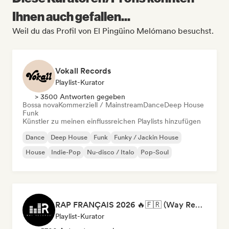
Ihnen auch gefallen...
Weil du das Profil von El Pingüino Melómano besuchst.
Vokall Records
Playlist-Kurator
> 3500 Antworten gegeben
Bossa nova
Kommerziell / Mainstream
Dance
Deep House
Funk
Künstler zu meinen einflussreichen Playlists hinzufügen
Dance
Deep House
Funk
Funky / Jackin House
House
Indie-Pop
Nu-disco / Italo
Pop-Soul
RAP FRANÇAIS 2026 🔥🇫🇷 (Way Records)
Playlist-Kurator