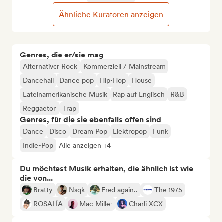
Ähnliche Kuratoren anzeigen
Genres, die er/sie mag
Alternativer Rock
Kommerziell / Mainstream
Dancehall
Dance pop
Hip-Hop
House
Lateinamerikanische Musik
Rap auf Englisch
R&B
Reggaeton
Trap
Genres, für die sie ebenfalls offen sind
Dance
Disco
Dream Pop
Elektropop
Funk
Indie-Pop
Alle anzeigen +4
Du möchtest Musik erhalten, die ähnlich ist wie
die von...
Bratty
Nsqk
Fred again..
The 1975
ROSALÍA
Mac Miller
Charli XCX