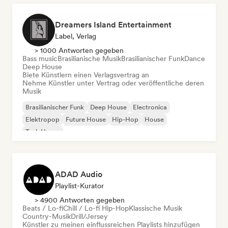
Dreamers Island Entertainment
Label, Verlag
> 1000 Antworten gegeben
Bass music
Brasilianische Musik
Brasilianischer Funk
Dance
Deep House
Biete Künstlern einen Verlagsvertrag an
Nehme Künstler unter Vertrag oder veröffentliche deren
Musik
Brasilianischer Funk
Deep House
Electronica
Elektropop
Future House
Hip-Hop
House
Tech House
ADAD Audio
Playlist-Kurator
> 4900 Antworten gegeben
Beats / Lo-fi
Chill / Lo-fi Hip-Hop
Klassische Musik
Country-Musik
Drill/Jersey
Künstler zu meinen einflussreichen Playlists hinzufügen