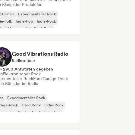
 Klang/der Produktion
ctronica
Experimenteller Rock
ie-Folk
Indie-Pop
Indie-Rock
al / Heavy metal
Post-Punk
k & Roll / Klassischer Rock
Good Vibrations Radio
Radiosender
> 2900 Antworten gegeben
es
Elektronischer Rock
erimenteller Rock
Funk
Garage-Rock
le Künstler im Radio
es
Experimenteller Rock
rage-Rock
Hard Rock
Indie-Rock
gressiver Rock
Psychedelic Rock
k & Roll / Klassischer Rock