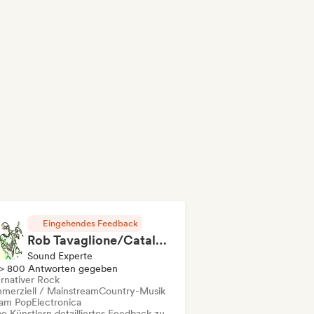
Eingehendes Feedback
Rob Tavaglione/Catalyst Recording
Sound Experte
> 800 Antworten gegeben
ernativer Rock
merziell / Mainstream
Country-Musik
am Pop
Electronica
e Künstlern detailliertes Feedback zu