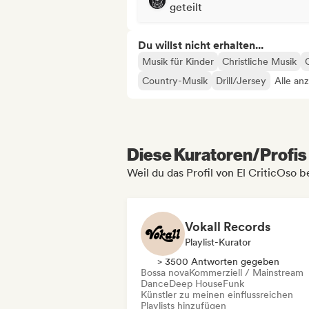
geteilt
Du willst nicht erhalten...
Musik für Kinder
Christliche Musik
Country-Musik
Drill/Jersey
Alle an
Diese Kuratoren/Profis 
Weil du das Profil von El CriticOso b
Vokall Records
Playlist-Kurator
> 3500 Antworten gegeben
Bossa nova
Kommerziell / Mainstream
Dance
Deep House
Funk
Künstler zu meinen einflussreichen
Playlists hinzufügen