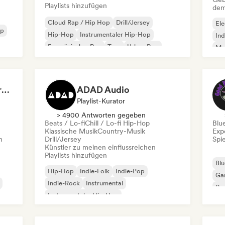
Playlists hinzufügen
dem
Cloud Rap / Hip Hop
Drill/Jersey
Ele
op
Hip-Hop
Instrumentaler Hip-Hop
Ind
Französischer Rap
Trap
Urban Pop
Met
Chill / Lo-fi Hip-Hop
Roc
Dreamers Island Entertainment
ADAD Audio
Playlist-Kurator
> 4900 Antworten gegeben
Beats / Lo-fi
Chill / Lo-fi Hip-Hop
Blu
Klassische Musik
Country-Musik
Exp
n
Drill/Jersey
Spie
Künstler zu meinen einflussreichen
Playlists hinzufügen
Blu
Hip-Hop
Indie-Folk
Indie-Pop
Ga
Indie-Rock
Instrumental
Pro
Instrumentaler Hip-Hop
Roc
Internationaler Rap
Rap auf Englisch