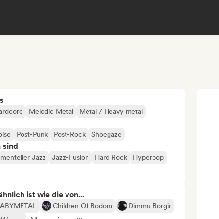
s
ardcore
Melodic Metal
Metal / Heavy metal
oise
Post-Punk
Post-Rock
Shoegaze
n sind
imenteller Jazz
Jazz-Fusion
Hard Rock
Hyperpop
nlich ist wie die von...
BABYMETAL
Children Of Bodom
Dimmu Borgir