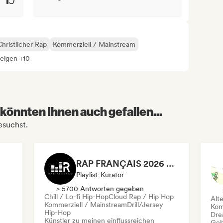
Christlicher Rap
Kommerziell / Mainstream
zeigen +10
könnten Ihnen auch gefallen...
esuchst.
RAP FRANÇAIS 2026 🔥🇫🇷 (Way Records)
Playlist-Kurator
> 5700 Antworten gegeben
Chill / Lo-fi Hip-Hop
Cloud Rap / Hip Hop
Alt
Kommerziell / Mainstream
Drill/Jersey
Kom
Hip-Hop
Dre
Künstler zu meinen einflussreichen
Geb