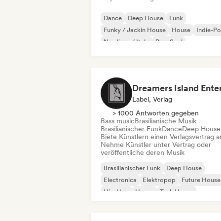
Dance
Deep House
Funk
Funky / Jackin House
House
Indie-P
Nu-disco / Italo
Pop-Soul
Label, Verlag
> 1000 Antworten gegeben
Bass music
Brasilianische Musik
Brasilianischer Funk
Dance
Deep House
Biete Künstlern einen Verlagsvertrag a
Nehme Künstler unter Vertrag oder
veröffentliche deren Musik
Brasilianischer Funk
Deep House
Electronica
Elektropop
Future House
Hip-Hop
House
Tech House