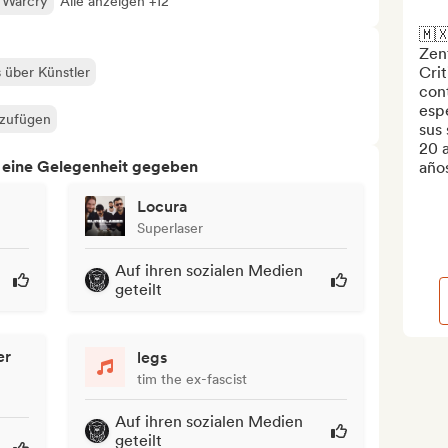
Warcry
Alle anzeigen +12
🇲🇽
Zent
Crit
s über Künstler
con
espe
nzufügen
sus 
20 
h eine Gelegenheit gegeben
años
Locura
Superlaser
Auf ihren sozialen Medien
geteilt
er
legs
tim the ex-fascist
Auf ihren sozialen Medien
geteilt