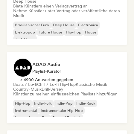
Deep House
Biete Künstlern einen Verlagsvertrag an
Nehme Künstler unter Vertrag oder veröffentliche deren
Musik
Brasilianischer Funk
Deep House
Electronica
Elektropop
Future House
Hip-Hop
House
Tech House
ADAD Audio
Playlist-Kurator
> 4900 Antworten gegeben
Beats / Lo-fi
Chill / Lo-fi Hip-Hop
Klassische Musik
Country-Musik
Drill/Jersey
Künstler zu meinen einflussreichen Playlists hinzufügen
Hip-Hop
Indie-Folk
Indie-Pop
Indie-Rock
Instrumental
Instrumentaler Hip-Hop
Internationaler Rap
Rap auf Englisch