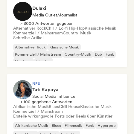
Dulaxi
Media Outlet/Journalist
> 3000 Antworten gegeben
Alternativer Rock
Chill / Lo-fi Hip-Hop
Klassische Musik
Kommerziell / Mainstream
Country-Musik
Schreibe Artikel
Alternativer Rock
Klassische Musik
Kommerziell / Mainstream
Country-Musik
Dub
Funk
Hardcore
Hip-Hop
NEU
Tati Kapaya
Social Media Influencer
< 100 gegebene Antworten
Afrikanische Musik
Blues
Chill House
Klassische Musik
Kommerziell / Mainstream
Erstelle wirkungsvolle Posts oder Reels über Künstler
Afrikanische Musik
Blues
Filmmusik
Funk
Hyperpop