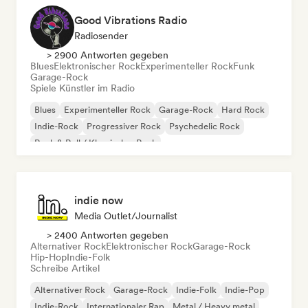
Good Vibrations Radio
Radiosender
> 2900 Antworten gegeben
Blues
Elektronischer Rock
Experimenteller Rock
Funk
Garage-Rock
Spiele Künstler im Radio
Blues
Experimenteller Rock
Garage-Rock
Hard Rock
Indie-Rock
Progressiver Rock
Psychedelic Rock
Rock & Roll / Klassischer Rock
indie now
Media Outlet/Journalist
> 2400 Antworten gegeben
Alternativer Rock
Elektronischer Rock
Garage-Rock
Hip-Hop
Indie-Folk
Schreibe Artikel
Alternativer Rock
Garage-Rock
Indie-Folk
Indie-Pop
Indie-Rock
Internationaler Rap
Metal / Heavy metal