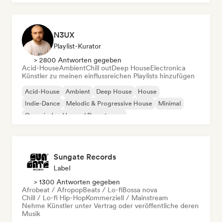
N3UX
Playlist-Kurator
> 2800 Antworten gegeben
Acid-House
Ambient
Chill out
Deep House
Electronica
Künstler zu meinen einflussreichen Playlists hinzufügen
Acid-House
Ambient
Deep House
House
Indie-Dance
Melodic & Progressive House
Minimal
Organischer House / Downtempo
Sungate Records
Label
> 1300 Antworten gegeben
Afrobeat / Afropop
Beats / Lo-fi
Bossa nova
Chill / Lo-fi Hip-Hop
Kommerziell / Mainstream
Nehme Künstler unter Vertrag oder veröffentliche deren
Musik