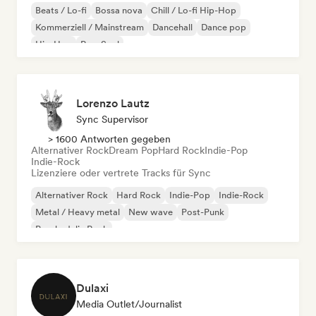
Beats / Lo-fi
Bossa nova
Chill / Lo-fi Hip-Hop
Kommerziell / Mainstream
Dancehall
Dance pop
Hip-Hop
Pop-Soul
Lorenzo Lautz
Sync Supervisor
> 1600 Antworten gegeben
Alternativer Rock
Dream Pop
Hard Rock
Indie-Pop
Indie-Rock
Lizenziere oder vertrete Tracks für Sync
Alternativer Rock
Hard Rock
Indie-Pop
Indie-Rock
Metal / Heavy metal
New wave
Post-Punk
Psychedelic Rock
Dulaxi
Media Outlet/Journalist