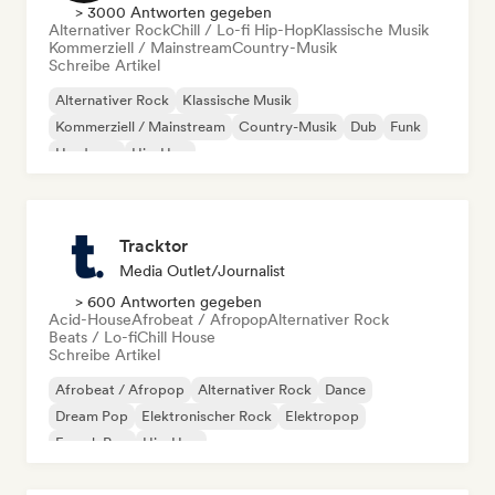
> 3000 Antworten gegeben
Alternativer Rock
Chill / Lo-fi Hip-Hop
Klassische Musik
Kommerziell / Mainstream
Country-Musik
Schreibe Artikel
Alternativer Rock
Klassische Musik
Kommerziell / Mainstream
Country-Musik
Dub
Funk
Hardcore
Hip-Hop
Tracktor
Media Outlet/Journalist
> 600 Antworten gegeben
Acid-House
Afrobeat / Afropop
Alternativer Rock
Beats / Lo-fi
Chill House
Schreibe Artikel
Afrobeat / Afropop
Alternativer Rock
Dance
Dream Pop
Elektronischer Rock
Elektropop
French Pop
Hip-Hop