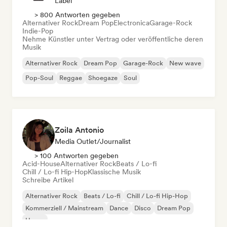
Label
> 800 Antworten gegeben
Alternativer Rock
Dream Pop
Electronica
Garage-Rock
Indie-Pop
Nehme Künstler unter Vertrag oder veröffentliche deren
Musik
Alternativer Rock
Dream Pop
Garage-Rock
New wave
Pop-Soul
Reggae
Shoegaze
Soul
Zoila Antonio
Media Outlet/Journalist
> 100 Antworten gegeben
Acid-House
Alternativer Rock
Beats / Lo-fi
Chill / Lo-fi Hip-Hop
Klassische Musik
Schreibe Artikel
Alternativer Rock
Beats / Lo-fi
Chill / Lo-fi Hip-Hop
Kommerziell / Mainstream
Dance
Disco
Dream Pop
House