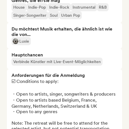
Genres, die er/sie mag
House
Indie-Pop
Indie-Rock
Instrumental
R&B
Singer-Songwriter
Soul
Urban Pop
Du möchtest Musik erhalten, die ähnlich ist wie
die von...
Luxie
Hauptchancen
Verbinde Künstler mit Live-Event-Möglichkeiten
Anforderungen für die Anmeldung
☑️ Conditions to apply: 

・Open to artists, singer, songwriters & producers

・Open to artists based Belgium, France, 
Germany, Netherlands, Switzerland & UK

・Open to any genres

Note: The retreat will be free to attend for the 
selected artist, but not potential transportation 