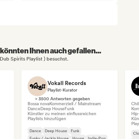
könnten Ihnen auch gefallen...
Dub Spirits Playlist ) besuchst.
Vokall Records
Playlist-Kurator
> 3500 Antworten gegeben
Bossa nova
Kommerziell / Mainstream
Chil
Dance
Deep House
Funk
Kom
Künstler zu meinen einflussreichen
Hip
Playlists hinzufügen
Kün
Play
Dance
Deep House
Funk
Cl
Funky / Jackin House
House
Indie-Pop