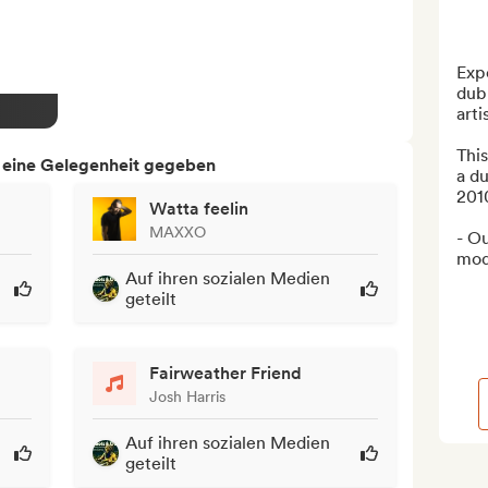
Expe
dub
arti
This
h eine Gelegenheit gegeben
a du
2010
Watta feelin
MAXXO
- Ou
mode
Auf ihren sozialen Medien
geteilt
Fairweather Friend
Josh Harris
Auf ihren sozialen Medien
geteilt