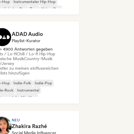
p-Hop
Instrumentaler Hip-Hop
nzösischer Rap
Trap
Urban Pop
ll / Lo-fi Hip-Hop
ADAD Audio
Playlist-Kurator
> 4900 Antworten gegeben
s / Lo-fi
Chill / Lo-fi Hip-Hop
ssische Musik
Country-Musik
l/Jersey
stler zu meinen einflussreichen
lists hinzufügen
p-Hop
Indie-Folk
Indie-Pop
ie-Rock
Instrumental
trumentaler Hip-Hop
ernationaler Rap
Rap auf Englisch
NEU
Zhakira Razhé
Social Media Influencer