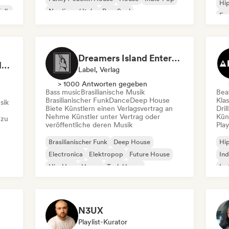
Hi
Folk
Nu-disco / Italo
Pop-Soul
Fra
Chi
Dreamers Island Entertainment
Rob Tavaglione/Catalyst Recording
Label, Verlag
> 1000 Antworten gegeben
Bass music
Brasilianische Musik
Beat
Brasilianischer Funk
Dance
Deep House
Kla
sik
Biete Künstlern einen Verlagsvertrag an
Dril
Nehme Künstler unter Vertrag oder
Kün
 zu
veröffentliche deren Musik
Play
Brasilianischer Funk
Deep House
Hi
Electronica
Elektropop
Future House
Ind
Hip-Hop
House
Tech House
Ins
Int
N3UX
Playlist-Kurator