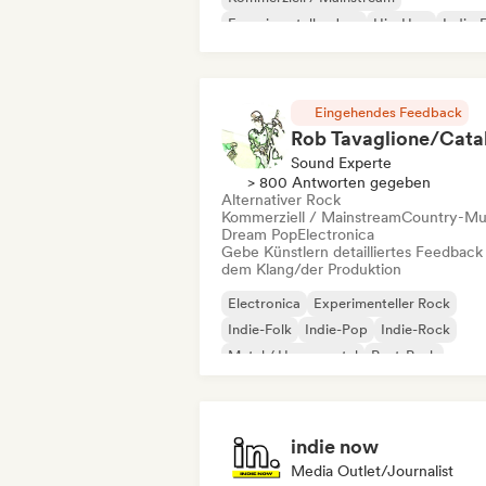
Experimenteller Jazz
Hip-Hop
Indie-
Indie-Pop
Instrumental
Eingehendes Feedback
Sound Experte
> 800 Antworten gegeben
Alternativer Rock
Kommerziell / Mainstream
Country-Mu
Dream Pop
Electronica
Gebe Künstlern detailliertes Feedback
dem Klang/der Produktion
Electronica
Experimenteller Rock
Indie-Folk
Indie-Pop
Indie-Rock
Metal / Heavy metal
Post-Punk
Rock & Roll / Klassischer Rock
indie now
Media Outlet/Journalist