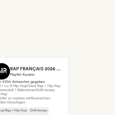
RAP FRANÇAIS 2026 🔥🇫🇷 (Way Records)
Playlist-Kurator
> 5700 Antworten gegeben
l / Lo-fi Hip-Hop
Cloud Rap / Hip Hop
merziell / Mainstream
Drill/Jersey
-Hop
stler zu meinen einflussreichen
lists hinzufügen
oud Rap / Hip Hop
Drill/Jersey