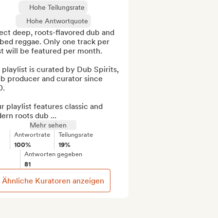
Hohe Teilungsrate
Hohe Antwortquote
ct deep, roots-flavored dub and 
bed reggae. Only one track per 
st will be featured per month.

 playlist is curated by Dub Spirits, 
b producer and curator since 
.

r playlist features classic and 
rn roots dub ...
Mehr sehen
Antwortrate
Teilungsrate
100%
19%
Antworten gegeben
81
Ähnliche Kuratoren anzeigen