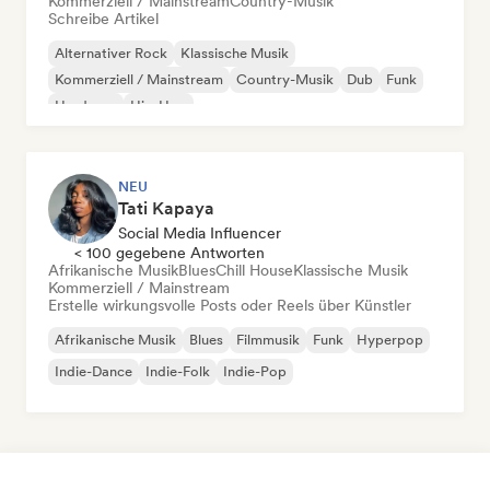
Kommerziell / Mainstream
Country-Musik
Schreibe Artikel
Alternativer Rock
Klassische Musik
Kommerziell / Mainstream
Country-Musik
Dub
Funk
Hardcore
Hip-Hop
NEU
Tati Kapaya
Social Media Influencer
< 100 gegebene Antworten
Afrikanische Musik
Blues
Chill House
Klassische Musik
Kommerziell / Mainstream
Erstelle wirkungsvolle Posts oder Reels über Künstler
Afrikanische Musik
Blues
Filmmusik
Funk
Hyperpop
Indie-Dance
Indie-Folk
Indie-Pop