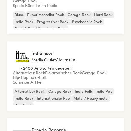
Garage-Rock
Spiele Künstler im Radio
Blues
Experimenteller Rock
Garage-Rock
Hard Rock
Indie-Rock
Progressiver Rock
Psychedelic Rock
Rock & Roll / Klassischer Rock
indie now
Media Outlet/Journalist
> 2400 Antworten gegeben
Alternativer Rock
Elektronischer Rock
Garage-Rock
Hip-Hop
Indie-Folk
Schreibe Artikel
Alternativer Rock
Garage-Rock
Indie-Folk
Indie-Pop
Indie-Rock
Internationaler Rap
Metal / Heavy metal
Pop-Rock
Pravda Records