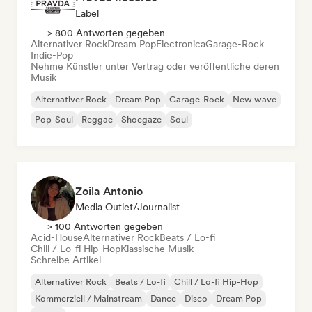
Label
> 800 Antworten gegeben
Alternativer Rock
Dream Pop
Electronica
Garage-Rock
Indie-Pop
Nehme Künstler unter Vertrag oder veröffentliche deren
Musik
Alternativer Rock
Dream Pop
Garage-Rock
New wave
Pop-Soul
Reggae
Shoegaze
Soul
Zoila Antonio
Media Outlet/Journalist
> 100 Antworten gegeben
Acid-House
Alternativer Rock
Beats / Lo-fi
Chill / Lo-fi Hip-Hop
Klassische Musik
Schreibe Artikel
Alternativer Rock
Beats / Lo-fi
Chill / Lo-fi Hip-Hop
Kommerziell / Mainstream
Dance
Disco
Dream Pop