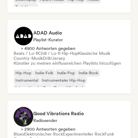
Tech House
ADAD Audio
Playlist-Kurator
> 4900 Antworten gegeben
Beats / Lo-fi
Chill / Lo-fi Hip-Hop
Klassische Musik
Country-Musik
Drill/Jersey
Künstler zu meinen einflussreichen Playlists hinzufügen
Hip-Hop
Indie-Folk
Indie-Pop
Indie-Rock
Instrumental
Instrumentaler Hip-Hop
Internationaler Rap
Rap auf Englisch
Good Vibrations Radio
Radiosender
> 2900 Antworten gegeben
Blues
Elektronischer Rock
Experimenteller Rock
Funk