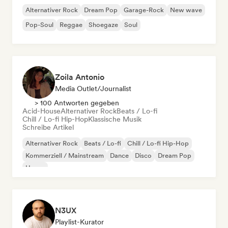
Alternativer Rock
Dream Pop
Garage-Rock
New wave
Pop-Soul
Reggae
Shoegaze
Soul
Zoila Antonio
Media Outlet/Journalist
> 100 Antworten gegeben
Acid-House
Alternativer Rock
Beats / Lo-fi
Chill / Lo-fi Hip-Hop
Klassische Musik
Schreibe Artikel
Alternativer Rock
Beats / Lo-fi
Chill / Lo-fi Hip-Hop
Kommerziell / Mainstream
Dance
Disco
Dream Pop
House
N3UX
Playlist-Kurator