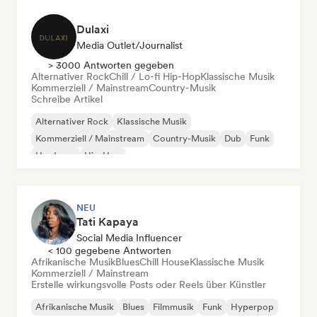
Dulaxi
Media Outlet/Journalist
> 3000 Antworten gegeben
Alternativer Rock
Chill / Lo-fi Hip-Hop
Klassische Musik
Kommerziell / Mainstream
Country-Musik
Schreibe Artikel
Alternativer Rock
Klassische Musik
Kommerziell / Mainstream
Country-Musik
Dub
Funk
Hardcore
Hip-Hop
NEU
Tati Kapaya
Social Media Influencer
< 100 gegebene Antworten
Afrikanische Musik
Blues
Chill House
Klassische Musik
Kommerziell / Mainstream
Erstelle wirkungsvolle Posts oder Reels über Künstler
Afrikanische Musik
Blues
Filmmusik
Funk
Hyperpop