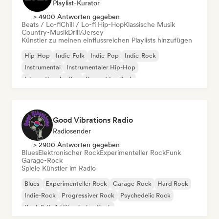
Playlist-Kurator
> 4900 Antworten gegeben
Beats / Lo-fi
Chill / Lo-fi Hip-Hop
Klassische Musik
Country-Musik
Drill/Jersey
Künstler zu meinen einflussreichen Playlists hinzufügen
Hip-Hop
Indie-Folk
Indie-Pop
Indie-Rock
Instrumental
Instrumentaler Hip-Hop
Internationaler Rap
Rap auf Englisch
Good Vibrations Radio
Radiosender
> 2900 Antworten gegeben
Blues
Elektronischer Rock
Experimenteller Rock
Funk
Garage-Rock
Spiele Künstler im Radio
Blues
Experimenteller Rock
Garage-Rock
Hard Rock
Indie-Rock
Progressiver Rock
Psychedelic Rock
Rock & Roll / Klassischer Rock