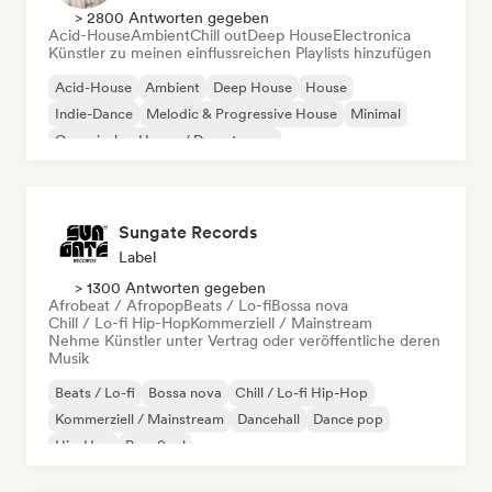
> 2800 Antworten gegeben
Acid-House
Ambient
Chill out
Deep House
Electronica
Künstler zu meinen einflussreichen Playlists hinzufügen
Acid-House
Ambient
Deep House
House
Indie-Dance
Melodic & Progressive House
Minimal
Organischer House / Downtempo
Sungate Records
Label
> 1300 Antworten gegeben
Afrobeat / Afropop
Beats / Lo-fi
Bossa nova
Chill / Lo-fi Hip-Hop
Kommerziell / Mainstream
Nehme Künstler unter Vertrag oder veröffentliche deren
Musik
Beats / Lo-fi
Bossa nova
Chill / Lo-fi Hip-Hop
Kommerziell / Mainstream
Dancehall
Dance pop
Hip-Hop
Pop-Soul