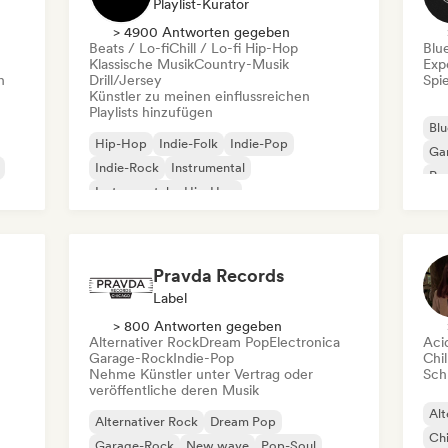
Playlist-Kurator
> 4900 Antworten gegeben
Beats / Lo-fi
Chill / Lo-fi Hip-Hop
Blu
Klassische Musik
Country-Musik
Exp
n
Drill/Jersey
Spie
Künstler zu meinen einflussreichen
Playlists hinzufügen
Blu
Hip-Hop
Indie-Folk
Indie-Pop
Ga
Indie-Rock
Instrumental
Pro
Instrumentaler Hip-Hop
Roc
Internationaler Rap
Rap auf Englisch
Pravda Records
Label
> 800 Antworten gegeben
Alternativer Rock
Dream Pop
Electronica
Aci
Garage-Rock
Indie-Pop
Chil
Nehme Künstler unter Vertrag oder
Schr
veröffentliche deren Musik
Alt
Alternativer Rock
Dream Pop
Chi
Garage-Rock
New wave
Pop-Soul