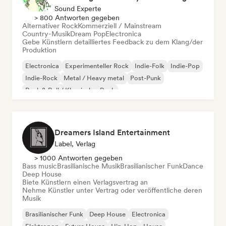
Sound Experte
> 800 Antworten gegeben
Alternativer Rock
Kommerziell / Mainstream
Country-Musik
Dream Pop
Electronica
Gebe Künstlern detailliertes Feedback zu dem Klang/der
Produktion
Electronica
Experimenteller Rock
Indie-Folk
Indie-Pop
Indie-Rock
Metal / Heavy metal
Post-Punk
Rock & Roll / Klassischer Rock
Dreamers Island Entertainment
Label, Verlag
> 1000 Antworten gegeben
Bass music
Brasilianische Musik
Brasilianischer Funk
Dance
Deep House
Biete Künstlern einen Verlagsvertrag an
Nehme Künstler unter Vertrag oder veröffentliche deren
Musik
Brasilianischer Funk
Deep House
Electronica