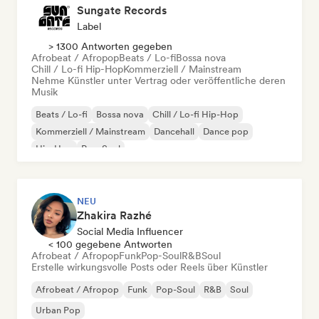
Sungate Records
Label
> 1300 Antworten gegeben
Afrobeat / Afropop
Beats / Lo-fi
Bossa nova
Chill / Lo-fi Hip-Hop
Kommerziell / Mainstream
Nehme Künstler unter Vertrag oder veröffentliche deren
Musik
Beats / Lo-fi
Bossa nova
Chill / Lo-fi Hip-Hop
Kommerziell / Mainstream
Dancehall
Dance pop
Hip-Hop
Pop-Soul
NEU
Zhakira Razhé
Social Media Influencer
< 100 gegebene Antworten
Afrobeat / Afropop
Funk
Pop-Soul
R&B
Soul
Erstelle wirkungsvolle Posts oder Reels über Künstler
Afrobeat / Afropop
Funk
Pop-Soul
R&B
Soul
Urban Pop