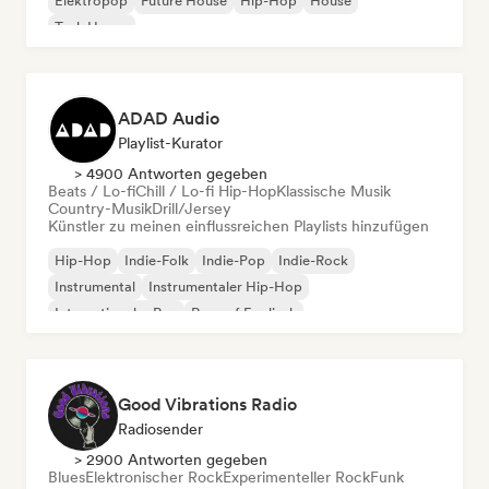
Elektropop
Future House
Hip-Hop
House
Tech House
ADAD Audio
Playlist-Kurator
> 4900 Antworten gegeben
Beats / Lo-fi
Chill / Lo-fi Hip-Hop
Klassische Musik
Country-Musik
Drill/Jersey
Künstler zu meinen einflussreichen Playlists hinzufügen
Hip-Hop
Indie-Folk
Indie-Pop
Indie-Rock
Instrumental
Instrumentaler Hip-Hop
Internationaler Rap
Rap auf Englisch
Good Vibrations Radio
Radiosender
> 2900 Antworten gegeben
Blues
Elektronischer Rock
Experimenteller Rock
Funk