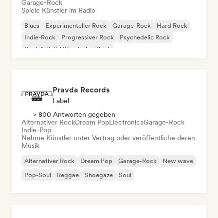
Garage-Rock
Spiele Künstler im Radio
Blues
Experimenteller Rock
Garage-Rock
Hard Rock
Indie-Rock
Progressiver Rock
Psychedelic Rock
Rock & Roll / Klassischer Rock
Pravda Records
Label
> 800 Antworten gegeben
Alternativer Rock
Dream Pop
Electronica
Garage-Rock
Indie-Pop
Nehme Künstler unter Vertrag oder veröffentliche deren
Musik
Alternativer Rock
Dream Pop
Garage-Rock
New wave
Pop-Soul
Reggae
Shoegaze
Soul