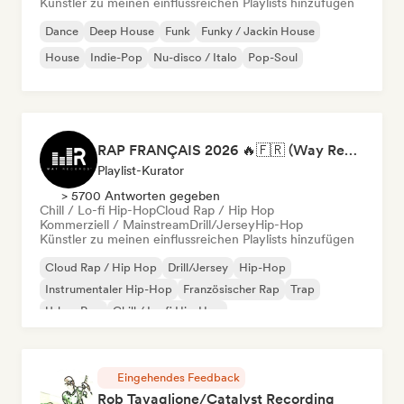
Künstler zu meinen einflussreichen Playlists hinzufügen
Dance
Deep House
Funk
Funky / Jackin House
House
Indie-Pop
Nu-disco / Italo
Pop-Soul
RAP FRANÇAIS 2026 🔥🇫🇷 (Way Records)
Playlist-Kurator
> 5700 Antworten gegeben
Chill / Lo-fi Hip-Hop
Cloud Rap / Hip Hop
Kommerziell / Mainstream
Drill/Jersey
Hip-Hop
Künstler zu meinen einflussreichen Playlists hinzufügen
Cloud Rap / Hip Hop
Drill/Jersey
Hip-Hop
Instrumentaler Hip-Hop
Französischer Rap
Trap
Urban Pop
Chill / Lo-fi Hip-Hop
Eingehendes Feedback
Rob Tavaglione/Catalyst Recording