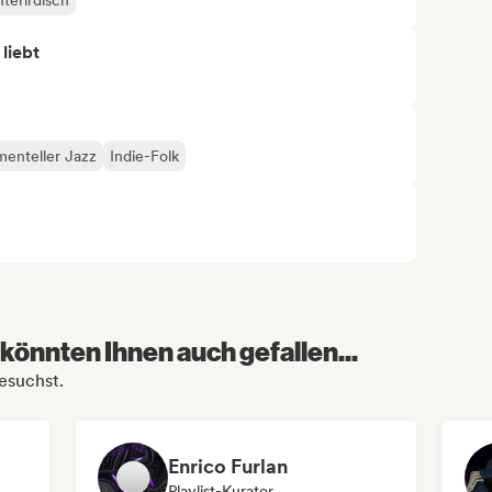
terirdisch
 liebt
menteller Jazz
Indie-Folk
könnten Ihnen auch gefallen...
esuchst.
Enrico Furlan
Playlist-Kurator