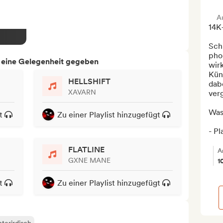
A
14K+
Schi
phon
h eine Gelegenheit gegeben
wirk
Kün
HELLSHIFT
dabe
XAVARN
verg
Was 
t
Zu einer Playlist hinzugefügt
- Pla
FLATLINE
A
GXNE MANE
1
t
Zu einer Playlist hinzugefügt