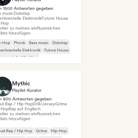
> 1500 Antworten gegeben
s music
Dubstep
erimentelle Elektronik
Future House
-Hop
stler zu meinen einflussreichen
lists hinzufügen
p-Hop
Phonk
Bass music
Dubstep
erimentelle Elektronik
Future House
trumentaler Hip-Hop
ernationaler Rap
Mythic
Playlist-Kurator
> 800 Antworten gegeben
ud Rap / Hip Hop
Drill/Jersey
Grime
-Hop
Rap auf Englisch
stler zu meinen einflussreichen
lists hinzufügen
oud Rap / Hip Hop
Grime
Hip-Hop