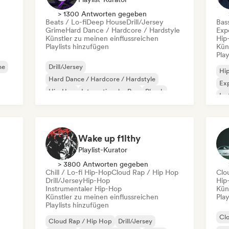
> 1300 Antworten gegeben
Beats / Lo-fi
Deep House
Drill/Jersey
Bas
Grime
Hard Dance / Hardcore / Hardstyle
Exp
Künstler zu meinen einflussreichen
Hip
Playlists hinzufügen
Kün
Play
me
Drill/Jersey
Hi
Hard Dance / Hardcore / Hardstyle
Exp
Hip-Hop
Internationaler Rap
Phonk
Ins
Trap
Beats / Lo-fi
Deep House
Int
Wake up f1lthy
Playlist-Kurator
> 3800 Antworten gegeben
Chill / Lo-fi Hip-Hop
Cloud Rap / Hip Hop
Clo
Drill/Jersey
Hip-Hop
Hip
Instrumentaler Hip-Hop
Kün
Künstler zu meinen einflussreichen
Play
Playlists hinzufügen
Cl
Cloud Rap / Hip Hop
Drill/Jersey