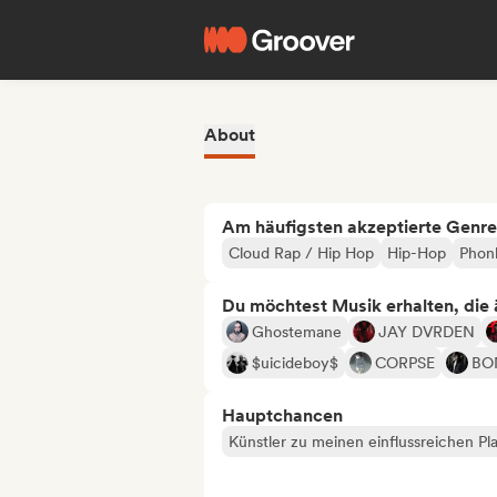
About
Am häufigsten akzeptierte Genre
Cloud Rap / Hip Hop
Hip-Hop
Phon
Du möchtest Musik erhalten, die äh
Ghostemane
JAY DVRDEN
$uicideboy$
CORPSE
BO
Hauptchancen
Künstler zu meinen einflussreichen Pla