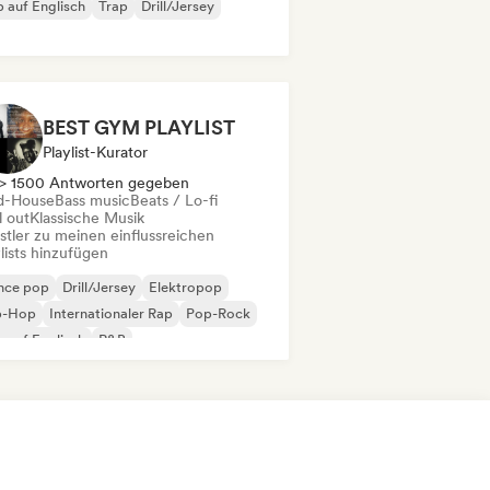
 auf Englisch
Trap
Drill/Jersey
BEST GYM PLAYLIST
Playlist-Kurator
> 1500 Antworten gegeben
d-House
Bass music
Beats / Lo-fi
l out
Klassische Musik
stler zu meinen einflussreichen
lists hinzufügen
nce pop
Drill/Jersey
Elektropop
p-Hop
Internationaler Rap
Pop-Rock
 auf Englisch
R&B