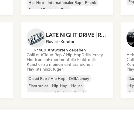
Rap
Hip-Hop
Internationaler Rap
Phonk
Rap auf Englisch
Trap
Chill / Lo-fi Hip-Hop
LATE NIGHT DRIVE | RACE CAR MUSIC (by THEFUEL)
Playlist-Kurator
> 1400 Antworten gegeben
Chill out
Cloud Rap / Hip Hop
Drill/Jersey
Aci
Electronica
Experimentelle Elektronik
Chil
Künstler zu meinen einflussreichen
Kün
Playlists hinzufügen
Play
Cloud Rap / Hip Hop
Drill/Jersey
Da
Electronica
Hip-Hop
House
Hi
Instrumentaler Hip-Hop
Phonk
Rap
Rap auf Englisch