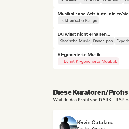
Dunkelheit
Hardcore
Provokativ
Un
Musikalische Attribute, die er/sie
Elektronische Klänge
Du willst nicht erhalten...
Klassische Musik
Dance pop
Experi
KI-generierte Musik
Lehnt KI-generierte Musik ab
Diese Kuratoren/Profis 
Weil du das Profil von DARK TRAP b
Kevin Catalano
Playlist-Kurator