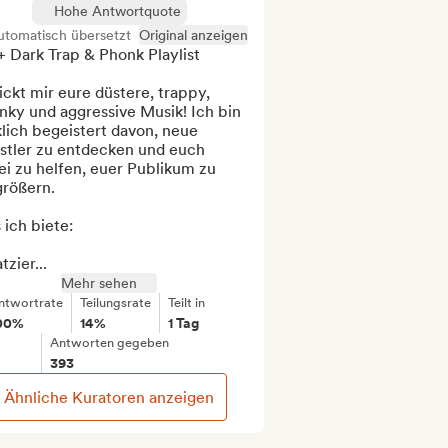
Hohe Antwortquote
utomatisch übersetzt
Original anzeigen
 Dark Trap & Phonk Playlist

ckt mir eure düstere, trappy, 
ky und aggressive Musik! Ich bin 
lich begeistert davon, neue 
stler zu entdecken und euch 
i zu helfen, euer Publikum zu 
rößern.

ich biete:

tzier...
Mehr sehen
ntwortrate
Teilungsrate
Teilt in
00%
14%
1 Tag
Antworten gegeben
393
Ähnliche Kuratoren anzeigen