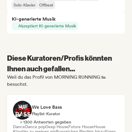
Solo-Klavier
Offbeat
KI-generierte Musik
Akzeptiert KI-generierte Musik
Diese Kuratoren/Profis könnten
Ihnen auch gefallen...
Weil du das Profil von MORNING RUNNING 👟
besuchst.
We Love Bass
Playlist-Kurator
> 1300 Antworten gegeben
Dance
Dance pop
Deep House
Future House
House
Künstler zu meinen einflussreichen Playlists hinzufügen