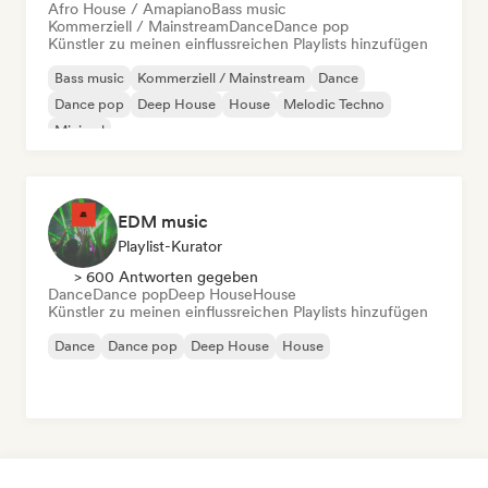
Afro House / Amapiano
Bass music
Kommerziell / Mainstream
Dance
Dance pop
Künstler zu meinen einflussreichen Playlists hinzufügen
Bass music
Kommerziell / Mainstream
Dance
Dance pop
Deep House
House
Melodic Techno
Minimal
EDM music
Playlist-Kurator
> 600 Antworten gegeben
Dance
Dance pop
Deep House
House
Künstler zu meinen einflussreichen Playlists hinzufügen
Dance
Dance pop
Deep House
House