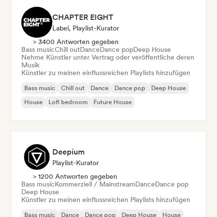
CHAPTER EIGHT
Label, Playlist-Kurator
> 3400 Antworten gegeben
Bass music
Chill out
Dance
Dance pop
Deep House
Nehme Künstler unter Vertrag oder veröffentliche deren
Musik
Künstler zu meinen einflussreichen Playlists hinzufügen
Bass music
Chill out
Dance
Dance pop
Deep House
House
Lofi bedroom
Future House
Deepium
Playlist-Kurator
> 1200 Antworten gegeben
Bass music
Kommerziell / Mainstream
Dance
Dance pop
Deep House
Künstler zu meinen einflussreichen Playlists hinzufügen
Bass music
Dance
Dance pop
Deep House
House