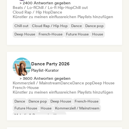
> 2400 Antworten gegeben
Beats / Lo-fi
Chill / Lo-fi Hip-Hop
Chill out
Cloud Rap / Hip Hop
Dance
Künstler zu meinen einflussreichen Playlists hinzufügen
Chill out
Cloud Rap / Hip Hop
Dance
Dance pop
Deep House
French-House
Future House
House
Dance Party 2026
Playlist-Kurator
> 3600 Antworten gegeben
Kommerziell / Mainstream
Dance
Dance pop
Deep House
French-House
Künstler zu meinen einflussreichen Playlists hinzufügen
Dance
Dance pop
Deep House
French-House
Future House
House
Kommerziell / Mainstream
Melodic & Progressive House