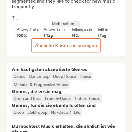
segmented and they like to check for new music 
frequently.

T...
Mehr sehen
Antwortrate
Antworten in
Teilungsrate
Teilt in
100%
1 Tag
14%
1 Tag
Ähnliche Kuratoren anzeigen
Am häufigsten akzeptierte Genres
Dance
Dance pop
Deep House
House
Melodic & Progressive House
Genres, die er/sie mag
Drum and Bass
French-House
Future House
Genres, für die sie ebenfalls offen sind
Disco
Elektropop
Nu-disco / Italo
Du möchtest Musik erhalten, die ähnlich ist wie
die von...