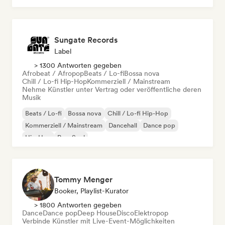
Sungate Records
Label
> 1300 Antworten gegeben
Afrobeat / Afropop
Beats / Lo-fi
Bossa nova
Chill / Lo-fi Hip-Hop
Kommerziell / Mainstream
Nehme Künstler unter Vertrag oder veröffentliche deren
Musik
Beats / Lo-fi
Bossa nova
Chill / Lo-fi Hip-Hop
Kommerziell / Mainstream
Dancehall
Dance pop
Hip-Hop
Pop-Soul
Tommy Menger
Booker, Playlist-Kurator
> 1800 Antworten gegeben
Dance
Dance pop
Deep House
Disco
Elektropop
Verbinde Künstler mit Live-Event-Möglichkeiten