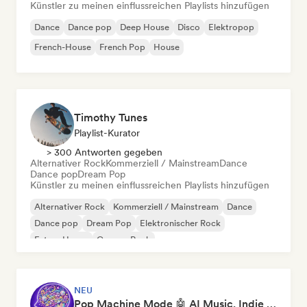
Künstler zu meinen einflussreichen Playlists hinzufügen
Dance
Dance pop
Deep House
Disco
Elektropop
French-House
French Pop
House
Timothy Tunes
Playlist-Kurator
> 300 Antworten gegeben
Alternativer Rock
Kommerziell / Mainstream
Dance
Dance pop
Dream Pop
Künstler zu meinen einflussreichen Playlists hinzufügen
Alternativer Rock
Kommerziell / Mainstream
Dance
Dance pop
Dream Pop
Elektronischer Rock
Future House
Garage-Rock
NEU
Pop Machine Mode 🤖 AI Music, Indie Pop & Dream Pop