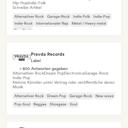
Hip-Hop
Indie-Folk
Schreibe Artikel
Alternativer Rock
Garage-Rock
Indie-Folk
Indie-Pop
Indie-Rock
Internationaler Rap
Metal / Heavy metal
Pop-Rock
Pravda Records
Label
> 800 Antworten gegeben
Alternativer Rock
Dream Pop
Electronica
Garage-Rock
Indie-Pop
Nehme Künstler unter Vertrag oder veröffentliche deren
Musik
Alternativer Rock
Dream Pop
Garage-Rock
New wave
Pop-Soul
Reggae
Shoegaze
Soul