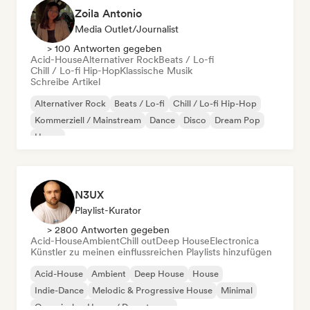
Zoila Antonio
Media Outlet/Journalist
> 100 Antworten gegeben
Acid-House
Alternativer Rock
Beats / Lo-fi
Chill / Lo-fi Hip-Hop
Klassische Musik
Schreibe Artikel
Alternativer Rock
Beats / Lo-fi
Chill / Lo-fi Hip-Hop
Kommerziell / Mainstream
Dance
Disco
Dream Pop
House
N3UX
Playlist-Kurator
> 2800 Antworten gegeben
Acid-House
Ambient
Chill out
Deep House
Electronica
Künstler zu meinen einflussreichen Playlists hinzufügen
Acid-House
Ambient
Deep House
House
Indie-Dance
Melodic & Progressive House
Minimal
Organischer House / Downtempo