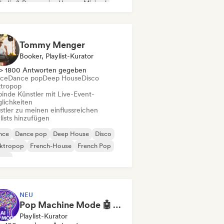
odic & Progressive House
Minimal
ganischer House / Downtempo
Tommy Menger
Booker, Playlist-Kurator
> 1800 Antworten gegeben
ce
Dance pop
Deep House
Disco
ktropop
binde Künstler mit Live-Event-
lichkeiten
stler zu meinen einflussreichen
lists hinzufügen
nce
Dance pop
Deep House
Disco
ektropop
French-House
French Pop
use
NEU
Pop Machine Mode 🤖 AI Music, Indie Pop & Dream Pop
Playlist-Kurator