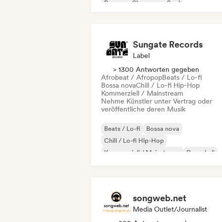
Reggae
Shoegaze
Soul
Sungate Records
Label
> 1300 Antworten gegeben
Afrobeat / Afropop
Beats / Lo-fi
Bossa nova
Chill / Lo-fi Hip-Hop
Kommerziell / Mainstream
Nehme Künstler unter Vertrag oder
veröffentliche deren Musik
Beats / Lo-fi
Bossa nova
Chill / Lo-fi Hip-Hop
Kommerziell / Mainstream
Dancehall
Dance pop
Hip-Hop
Pop-Soul
songweb.net
Media Outlet/Journalist