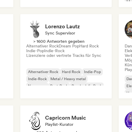
Mel
Dream Pop
House
Or
Lorenzo Lautz
Sync Supervisor
> 1600 Antworten gegeben
Alternativer Rock
Dream Pop
Hard Rock
Dan
Indie-Pop
Indie-Rock
Ele
Lizenziere oder vertrete Tracks für Sync
Ver
Mög
Kün
Play
Alternativer Rock
Hard Rock
Indie-Pop
Indie-Rock
Metal / Heavy metal
Da
New wave
Post-Punk
Psychedelic Rock
El
Ho
Capricorn Music
Playlist-Kurator