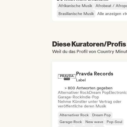
Afrikanische Musik
Afrobeat / Afrop
Brasilianische Musik
Alle anzeigen +1
Diese Kuratoren/Profis 
Weil du das Profil von Country Minu
Pravda Records
Label
> 800 Antworten gegeben
Alternativer Rock
Dream Pop
Electroni
Garage-Rock
Indie-Pop
Nehme Künstler unter Vertrag oder
veröffentliche deren Musik
Alternativer Rock
Dream Pop
Garage-Rock
New wave
Pop-Soul