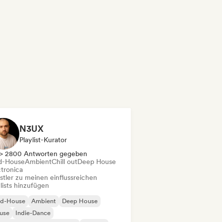
N3UX
Playlist-Kurator
> 2800 Antworten gegeben
d-House
Ambient
Chill out
Deep House
ctronica
stler zu meinen einflussreichen
lists hinzufügen
id-House
Ambient
Deep House
use
Indie-Dance