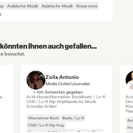
op
Arabische Musik
Asiatische Musik
Bossa nova
4
könnten Ihnen auch gefallen...
te besuchst.
Zoila Antonio
Media Outlet/Journalist
> 100 Antworten gegeben
ca
Acid-House
Alternativer Rock
Beats / Lo-fi
Aci
Chill / Lo-fi Hip-Hop
Klassische Musik
Ele
Schreibe Artikel
Kün
Play
Alternativer Rock
Beats / Lo-fi
Ac
Chill / Lo-fi Hip-Hop
Ho
Kommerziell / Mainstream
Dance
Disco