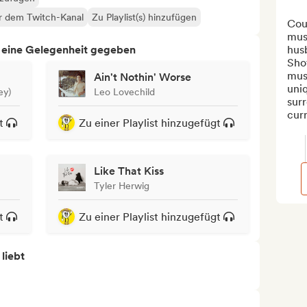
er dem Twitch-Kanal
Zu Playlist(s) hinzufügen
Cou
musi
h eine Gelegenheit gegeben
hus
Sho
mus
Ain't Nothin' Worse
uniq
ey)
Leo Lovechild
sur
curr
t
Zu einer Playlist hinzugefügt
Like That Kiss
Tyler Herwig
t
Zu einer Playlist hinzugefügt
 liebt