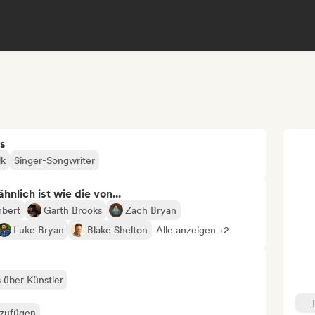
s
lk
Singer-Songwriter
nlich ist wie die von...
mbert
Garth Brooks
Zach Bryan
Luke Bryan
Blake Shelton
Alle anzeigen +2
s über Künstler
nzufügen