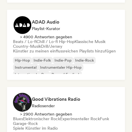
ADAD Audio
Playlist-Kurator
> 4900 Antworten gegeben
Beats / Lo-fi
Chill / Lo-fi Hip-Hop
Klassische Musik
Country-Musik
Drill/Jersey
Künstler zu meinen einflussreichen Playlists hinzufügen
Hip-Hop
Indie-Folk
Indie-Pop
Indie-Rock
Instrumental
Instrumentaler Hip-Hop
Internationaler Rap
Rap auf Englisch
Good Vibrations Radio
Radiosender
> 2900 Antworten gegeben
Blues
Elektronischer Rock
Experimenteller Rock
Funk
Garage-Rock
Spiele Künstler im Radio