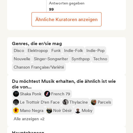
Antworten gegeben
99
Ähnliche Kuratoren anzeigen
Genres, die er/sie mag
Disco
Elektropop
Funk
Indie-Folk
Indie-Pop
Nouvelle
Singer-Songwriter
Synthpop
Techno
Chanson Française/Variété
Du möchtest Musik erhalten, die ähnlich ist wie
die von...
Shaka Ponk
French 79
Le Trottoir D'en Face
Thylacine
Parcels
Mano Negra
Noir Désir
Moby
Alle anzeigen +2
Hauptchancen