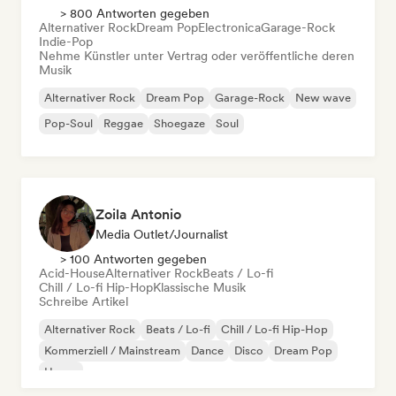
> 800 Antworten gegeben
Alternativer Rock
Dream Pop
Electronica
Garage-Rock
Indie-Pop
Nehme Künstler unter Vertrag oder veröffentliche deren
Musik
Alternativer Rock
Dream Pop
Garage-Rock
New wave
Pop-Soul
Reggae
Shoegaze
Soul
Zoila Antonio
Media Outlet/Journalist
> 100 Antworten gegeben
Acid-House
Alternativer Rock
Beats / Lo-fi
Chill / Lo-fi Hip-Hop
Klassische Musik
Schreibe Artikel
Alternativer Rock
Beats / Lo-fi
Chill / Lo-fi Hip-Hop
Kommerziell / Mainstream
Dance
Disco
Dream Pop
House