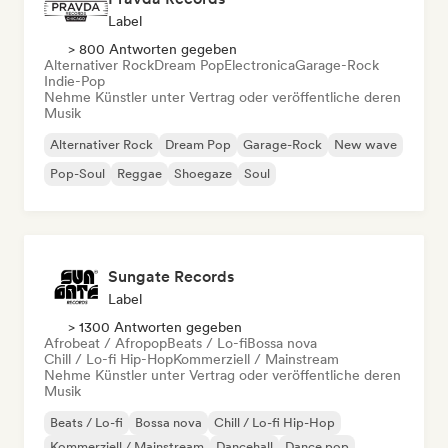
Label
> 800 Antworten gegeben
Alternativer Rock
Dream Pop
Electronica
Garage-Rock
Indie-Pop
Nehme Künstler unter Vertrag oder veröffentliche deren
Musik
Alternativer Rock
Dream Pop
Garage-Rock
New wave
Pop-Soul
Reggae
Shoegaze
Soul
Sungate Records
Label
> 1300 Antworten gegeben
Afrobeat / Afropop
Beats / Lo-fi
Bossa nova
Chill / Lo-fi Hip-Hop
Kommerziell / Mainstream
Nehme Künstler unter Vertrag oder veröffentliche deren
Musik
Beats / Lo-fi
Bossa nova
Chill / Lo-fi Hip-Hop
Kommerziell / Mainstream
Dancehall
Dance pop