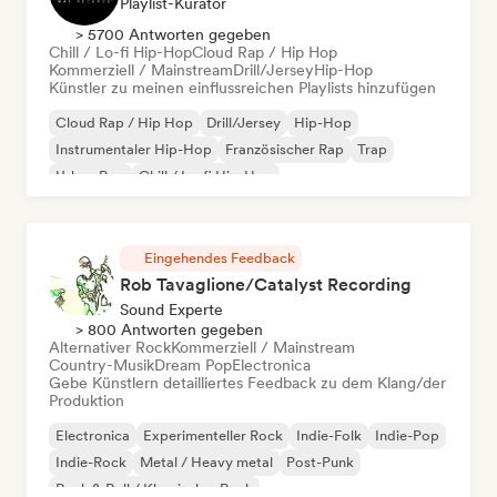
Playlist-Kurator
> 5700 Antworten gegeben
Chill / Lo-fi Hip-Hop
Cloud Rap / Hip Hop
Kommerziell / Mainstream
Drill/Jersey
Hip-Hop
Künstler zu meinen einflussreichen Playlists hinzufügen
Cloud Rap / Hip Hop
Drill/Jersey
Hip-Hop
Instrumentaler Hip-Hop
Französischer Rap
Trap
Urban Pop
Chill / Lo-fi Hip-Hop
Eingehendes Feedback
Rob Tavaglione/Catalyst Recording
Sound Experte
> 800 Antworten gegeben
Alternativer Rock
Kommerziell / Mainstream
Country-Musik
Dream Pop
Electronica
Gebe Künstlern detailliertes Feedback zu dem Klang/der
Produktion
Electronica
Experimenteller Rock
Indie-Folk
Indie-Pop
Indie-Rock
Metal / Heavy metal
Post-Punk
Rock & Roll / Klassischer Rock