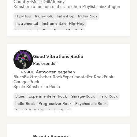
Country-Musik
Drill/Jersey
Künstler zu meinen einflussreichen Playlists hinzufügen
Hip-Hop
Indie-Folk
Indie-Pop
Indie-Rock
Instrumental
Instrumentaler Hip-Hop
Internationaler Rap
Rap auf Englisch
Good Vibrations Radio
Radiosender
> 2900 Antworten gegeben
Blues
Elektronischer Rock
Experimenteller Rock
Funk
Garage-Rock
Spiele Künstler im Radio
Blues
Experimenteller Rock
Garage-Rock
Hard Rock
Indie-Rock
Progressiver Rock
Psychedelic Rock
Rock & Roll / Klassischer Rock
Pravda Records