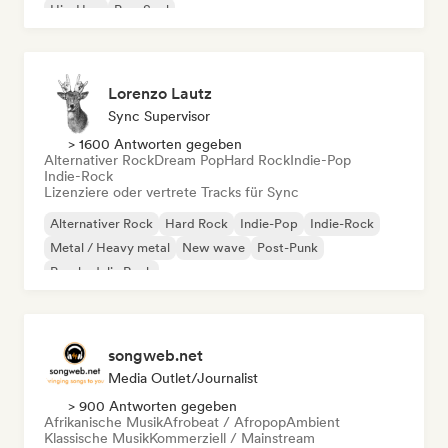
Hip-Hop
Pop-Soul
Lorenzo Lautz
Sync Supervisor
> 1600 Antworten gegeben
Alternativer Rock
Dream Pop
Hard Rock
Indie-Pop
Indie-Rock
Lizenziere oder vertrete Tracks für Sync
Alternativer Rock
Hard Rock
Indie-Pop
Indie-Rock
Metal / Heavy metal
New wave
Post-Punk
Psychedelic Rock
songweb.net
Media Outlet/Journalist
> 900 Antworten gegeben
Afrikanische Musik
Afrobeat / Afropop
Ambient
Klassische Musik
Kommerziell / Mainstream