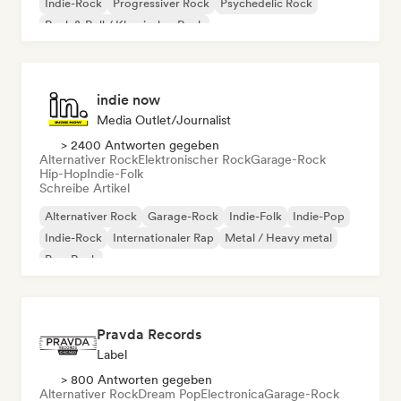
Indie-Rock
Progressiver Rock
Psychedelic Rock
Rock & Roll / Klassischer Rock
indie now
Media Outlet/Journalist
> 2400 Antworten gegeben
Alternativer Rock
Elektronischer Rock
Garage-Rock
Hip-Hop
Indie-Folk
Schreibe Artikel
Alternativer Rock
Garage-Rock
Indie-Folk
Indie-Pop
Indie-Rock
Internationaler Rap
Metal / Heavy metal
Pop-Rock
Pravda Records
Label
> 800 Antworten gegeben
Alternativer Rock
Dream Pop
Electronica
Garage-Rock