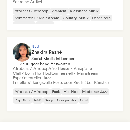
Schreibe Artikel
Afrobeat / Afropop
Ambient
Klassische Musik
Kommerziell / Mainstream
Country-Musik
Dance pop
Drill/Jersey
Hip-Hop
NEU
Zhakira Razhé
Social Media Influencer
< 100 gegebene Antworten
Afrobeat / Afropop
Afro House / Amapiano
Chill / Lo-fi Hip-Hop
Kommerziell / Mainstream
Experimenteller Jazz
Erstelle wirkungsvolle Posts oder Reels über Künstler
Afrobeat / Afropop
Funk
Hip-Hop
Moderner Jazz
Pop-Soul
R&B
Singer-Songwriter
Soul