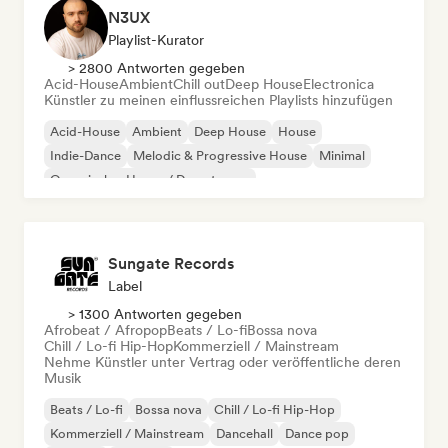
N3UX
Playlist-Kurator
> 2800 Antworten gegeben
Acid-House
Ambient
Chill out
Deep House
Electronica
Künstler zu meinen einflussreichen Playlists hinzufügen
Acid-House
Ambient
Deep House
House
Indie-Dance
Melodic & Progressive House
Minimal
Organischer House / Downtempo
Sungate Records
Label
> 1300 Antworten gegeben
Afrobeat / Afropop
Beats / Lo-fi
Bossa nova
Chill / Lo-fi Hip-Hop
Kommerziell / Mainstream
Nehme Künstler unter Vertrag oder veröffentliche deren
Musik
Beats / Lo-fi
Bossa nova
Chill / Lo-fi Hip-Hop
Kommerziell / Mainstream
Dancehall
Dance pop