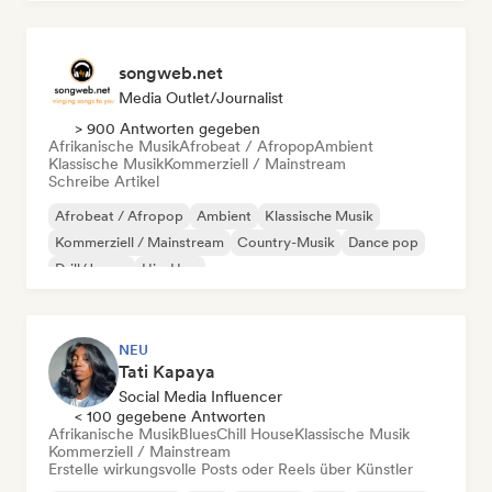
songweb.net
Media Outlet/Journalist
> 900 Antworten gegeben
Afrikanische Musik
Afrobeat / Afropop
Ambient
Klassische Musik
Kommerziell / Mainstream
Schreibe Artikel
Afrobeat / Afropop
Ambient
Klassische Musik
Kommerziell / Mainstream
Country-Musik
Dance pop
Drill/Jersey
Hip-Hop
NEU
Tati Kapaya
Social Media Influencer
< 100 gegebene Antworten
Afrikanische Musik
Blues
Chill House
Klassische Musik
Kommerziell / Mainstream
Erstelle wirkungsvolle Posts oder Reels über Künstler