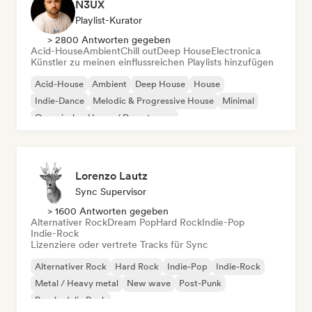
N3UX
Playlist-Kurator
> 2800 Antworten gegeben
Acid-House
Ambient
Chill out
Deep House
Electronica
Künstler zu meinen einflussreichen Playlists hinzufügen
Acid-House
Ambient
Deep House
House
Indie-Dance
Melodic & Progressive House
Minimal
Organischer House / Downtempo
Lorenzo Lautz
Sync Supervisor
> 1600 Antworten gegeben
Alternativer Rock
Dream Pop
Hard Rock
Indie-Pop
Indie-Rock
Lizenziere oder vertrete Tracks für Sync
Alternativer Rock
Hard Rock
Indie-Pop
Indie-Rock
Metal / Heavy metal
New wave
Post-Punk
Psychedelic Rock