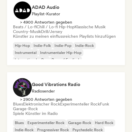
ADAD Audio
Playlist-Kurator
> 4900 Antworten gegeben
Beats / Lo-fi
Chill / Lo-fi Hip-Hop
Klassische Musik
Country-Musik
Drill/Jersey
Künstler zu meinen einflussreichen Playlists hinzufügen
Hip-Hop
Indie-Folk
Indie-Pop
Indie-Rock
Instrumental
Instrumentaler Hip-Hop
Internationaler Rap
Rap auf Englisch
Good Vibrations Radio
Radiosender
> 2900 Antworten gegeben
Blues
Elektronischer Rock
Experimenteller Rock
Funk
Garage-Rock
Spiele Künstler im Radio
Blues
Experimenteller Rock
Garage-Rock
Hard Rock
Indie-Rock
Progressiver Rock
Psychedelic Rock